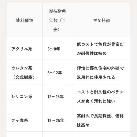
期待耐用
塗料種類
年数（目
主な特徴
安）
低コストで色数が豊富だ
アクリル系
5〜8年
が耐候性は短め
ウレタン系
弾性に優れ住宅の外壁で
8〜12年
（合成樹脂）
汎用的に使用される
コストと耐久性のバラン
シリコン系
12〜15年
スが良く汚れに強い
高耐久で長期保護、価格
フッ素系
18〜25年
は高め