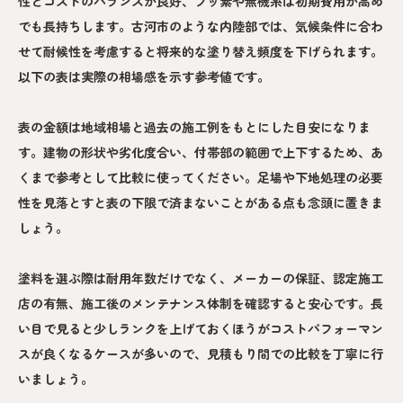
性とコストのバランスが良好、フッ素や無機系は初期費用が高め
でも長持ちします。古河市のような内陸部では、気候条件に合わ
せて耐候性を考慮すると将来的な塗り替え頻度を下げられます。
以下の表は実際の相場感を示す参考値です。
表の金額は地域相場と過去の施工例をもとにした目安になりま
す。建物の形状や劣化度合い、付帯部の範囲で上下するため、あ
くまで参考として比較に使ってください。足場や下地処理の必要
性を見落とすと表の下限で済まないことがある点も念頭に置きま
しょう。
塗料を選ぶ際は耐用年数だけでなく、メーカーの保証、認定施工
店の有無、施工後のメンテナンス体制を確認すると安心です。長
い目で見ると少しランクを上げておくほうがコストパフォーマン
スが良くなるケースが多いので、見積もり間での比較を丁寧に行
いましょう。