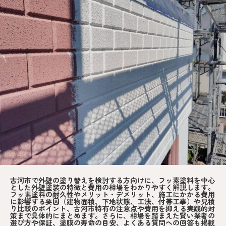
古河市で外壁の塗り替えを検討する方向けに、フッ素塗料を中心
とした外壁塗装の特徴と費用の相場をわかりやすく解説します。
フッ素塗料の耐久性やメリット・デメリット、施工にかかる費用
に影響する要因（建物面積、下地状態、工法、付帯工事）や見積
り比較のポイント、古河市特有の注意点や費用を抑える実践的対
策まで具体的にまとめます。さらに、相場を踏まえた賢い業者の
選び方や保証、塗膜の寿命の目安、よくある質問への回答も掲載