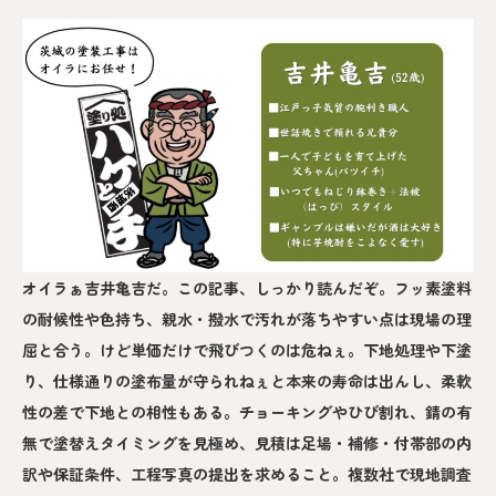
オイラぁ吉井亀吉だ。この記事、しっかり読んだぞ。フッ素塗料
の耐候性や色持ち、親水・撥水で汚れが落ちやすい点は現場の理
屈と合う。けど単価だけで飛びつくのは危ねぇ。下地処理や下塗
り、仕様通りの塗布量が守られねぇと本来の寿命は出んし、柔軟
性の差で下地との相性もある。チョーキングやひび割れ、錆の有
無で塗替えタイミングを見極め、見積は足場・補修・付帯部の内
訳や保証条件、工程写真の提出を求めること。複数社で現地調査