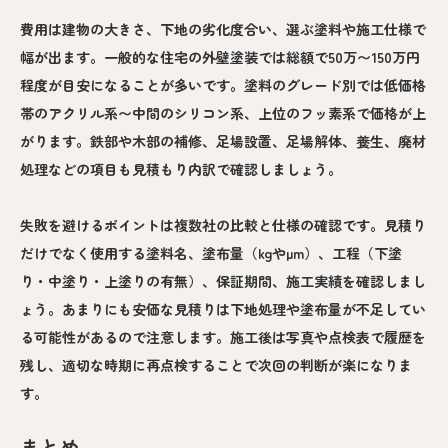
費用は建物の大きさ、下地の劣化度合い、選ぶ塗料や施工仕様で
幅が出ます。一般的な住宅の外壁塗装では総額で50万〜150万円
程度が目安になることが多いです。塗料のグレード別では低価格
帯のアクリル系〜中間のシリコン系、上位のフッ素系で価格が上
がります。鉄部や木部の補修、足場設置、足場解体、養生、廃材
処理などの項目も見積もり内訳で確認しましょう。
失敗を避けるポイントは複数社の比較と仕様の確認です。見積り
だけでなく使用する塗料名、塗布量（kgやμm）、工程（下塗
り・中塗り・上塗りの有無）、保証期間、施工実績を確認しまし
ょう。あまりにも安価な見積りは下地処理や塗布量が不足してい
る可能性があるので注意します。施工後は写真や点検表で履歴を
残し、適切な時期に再点検することで次回の判断が楽になりま
す。
まとめ