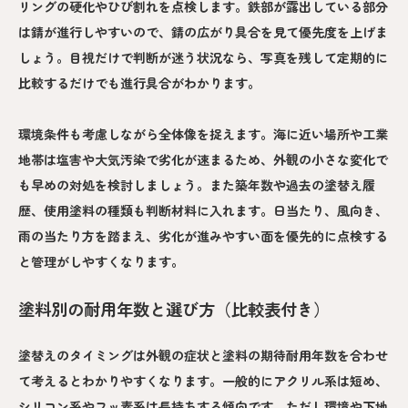
リングの硬化やひび割れを点検します。鉄部が露出している部分
は錆が進行しやすいので、錆の広がり具合を見て優先度を上げま
しょう。目視だけで判断が迷う状況なら、写真を残して定期的に
比較するだけでも進行具合がわかります。
環境条件も考慮しながら全体像を捉えます。海に近い場所や工業
地帯は塩害や大気汚染で劣化が速まるため、外観の小さな変化で
も早めの対処を検討しましょう。また築年数や過去の塗替え履
歴、使用塗料の種類も判断材料に入れます。日当たり、風向き、
雨の当たり方を踏まえ、劣化が進みやすい面を優先的に点検する
と管理がしやすくなります。
塗料別の耐用年数と選び方（比較表付き）
塗替えのタイミングは外観の症状と塗料の期待耐用年数を合わせ
て考えるとわかりやすくなります。一般的にアクリル系は短め、
シリコン系やフッ素系は長持ちする傾向です。ただし環境や下地