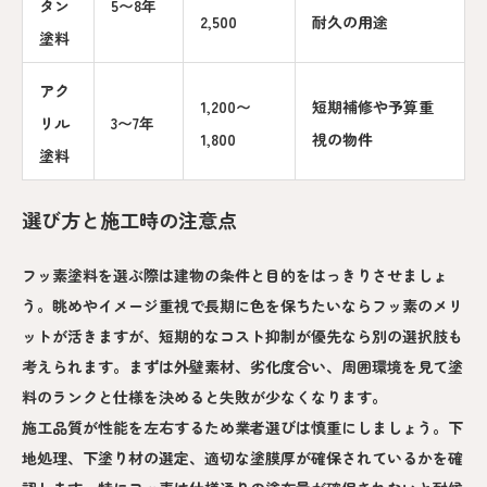
タン
5〜8年
2,500
耐久の用途
塗料
アク
1,200〜
短期補修や予算重
リル
3〜7年
1,800
視の物件
塗料
選び方と施工時の注意点
フッ素塗料を選ぶ際は建物の条件と目的をはっきりさせましょ
う。眺めやイメージ重視で長期に色を保ちたいならフッ素のメリ
ットが活きますが、短期的なコスト抑制が優先なら別の選択肢も
考えられます。まずは外壁素材、劣化度合い、周囲環境を見て塗
料のランクと仕様を決めると失敗が少なくなります。
施工品質が性能を左右するため業者選びは慎重にしましょう。下
地処理、下塗り材の選定、適切な塗膜厚が確保されているかを確