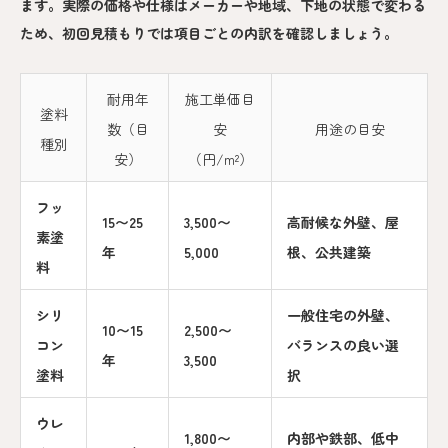
ます。実際の価格や仕様はメーカーや地域、下地の状態で変わる
ため、初回見積もりでは項目ごとの内訳を確認しましょう。
耐用年
施工単価目
塗料
数（目
安
用途の目安
種別
安）
（円/m²）
フッ
15〜25
3,500〜
高耐候な外壁、屋
素塗
年
5,000
根、公共建築
料
シリ
一般住宅の外壁、
10〜15
2,500〜
コン
バランスの良い選
年
3,500
塗料
択
ウレ
1,800〜
内部や鉄部、低中