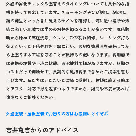
外壁の劣化チェックや塗替えのタイミングについても具体的な指
標を持って対応しています。チョーキングやひび割れ、剥がれ、
錆の発生といった目に見えるサインを確認し、海に近い場所や汚
染の激しい地域では早めの対処を勧めることが多いです。現地診
断から始めて高圧洗浄、ケレン、ひび割れ補修、シーリング打ち
替えといった下地処理を丁寧に行い、適切な塗膜厚を確保してか
ら上塗りする工程を守ることが長持ちの鍵になります。費用面で
は建物の規模や下地の状態、選ぶ塗料で幅がありますが、短期の
コストだけで判断せず、長期的な維持費まで含めたご提案を差し
上げます。私たちはいただいたご縁に感謝し、信頼に応える施工
とアフター対応で恩を返すつもりですから、疑問や不安があれば
遠慮なくご相談ください。
外壁塗装・屋根塗装でお困りの方はお気軽にどうぞ
吉井亀吉からのアドバイス