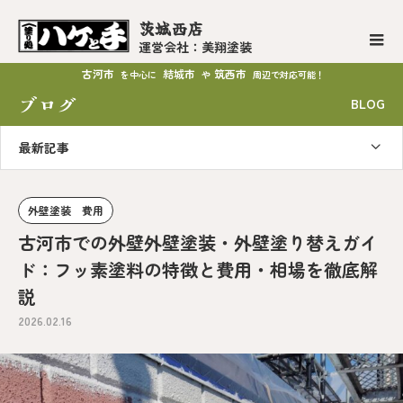
茨城西店
運営会社：美翔塗装
古河市
結城市
筑西市
を中心に
や
周辺で対応可能！
ブログ
BLOG
最新記事
外壁塗装 費用
古河市での外壁外壁塗装・外壁塗り替えガイ
ド：フッ素塗料の特徴と費用・相場を徹底解
説
2026.02.16