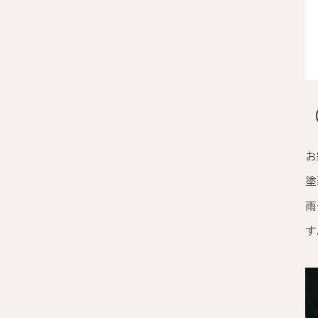
お
塗
雨
す