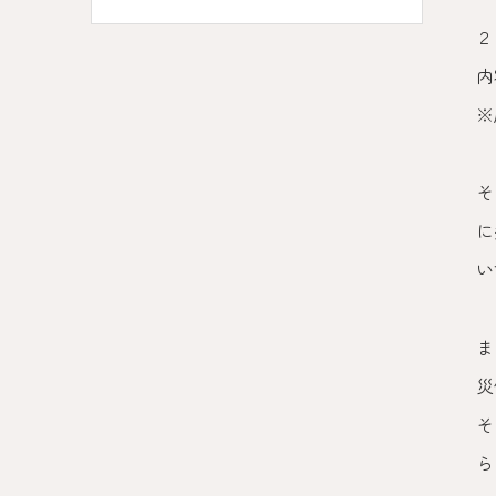
２
内
※
そ
に
い
ま
災
そ
ら