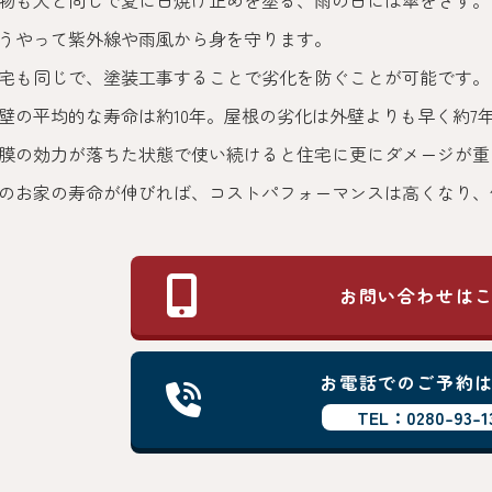
物も人と同じで夏に日焼け止めを塗る、雨の日には傘をさす。
うやって紫外線や雨風から身を守ります。
宅も同じで、塗装工事することで劣化を防ぐことが可能です。
壁の平均的な寿命は約10年。屋根の劣化は外壁よりも早く約7
膜の効力が落ちた状態で使い続けると住宅に更にダメージが重
のお家の寿命が伸びれば、コストパフォーマンスは高くなり、
お問い合わせは
お電話でのご予約
TEL：0280-93-1