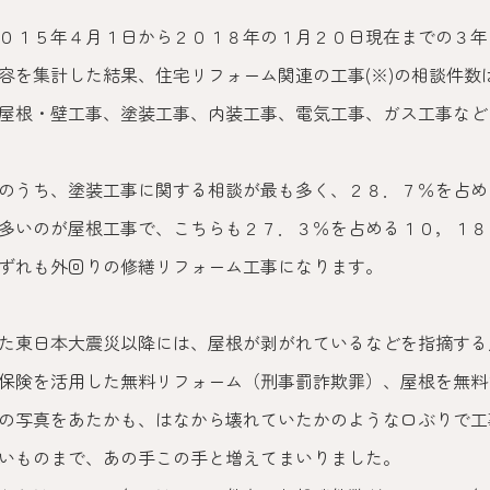
０１５年４月１日から２０１８年の１月２０日現在までの３年
容を集計した結果、住宅リフォーム関連の工事(※)の相談件数
屋根・壁工事、塗装工事、内装工事、電気工事、ガス工事など
のうち、塗装工事に関する相談が最も多く、２８．７％を占め
多いのが屋根工事で、こちらも２７．３％を占める１０，１８
ずれも外回りの修繕リフォーム工事になります。
た東日本大震災以降には、屋根が剥がれているなどを指摘する
保険を活用した無料リフォーム（刑事罰詐欺罪）、屋根を無料
の写真をあたかも、はなから壊れていたかのような口ぶりで工
いものまで、あの手この手と増えてまいりました。