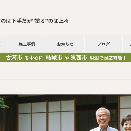
”のは下手だが”塗る”のは上々
て
施工事例
お知らせ
ブログ
古河市
結城市
筑西市
を中心に
や
周辺で対応可能！