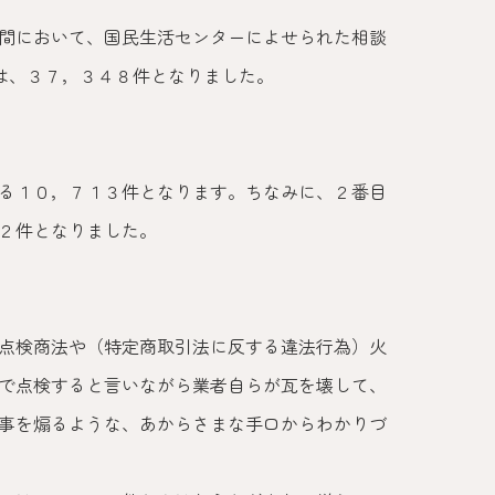
間において、国民生活センターによせられた相談
は、３７，３４８件となりました。
る１０，７１３件となります。ちなみに、２番目
２件となりました。
点検商法や（特定商取引法に反する違法行為）火
で点検すると言いながら業者自らが瓦を壊して、
事を煽るような、あからさまな手口からわかりづ