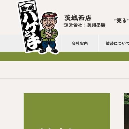
茨城西店
”売る
運営会社：美翔塗装
会社案内
塗装につい