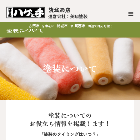
茨城西店
運営会社：美翔塗装
古河市
結城市
筑西市
を中心に
や
周辺で対応可能！
塗装について
塗装について
塗装についての
お役立ち情報を掲載します！
「塗装のタイミングはいつ？」