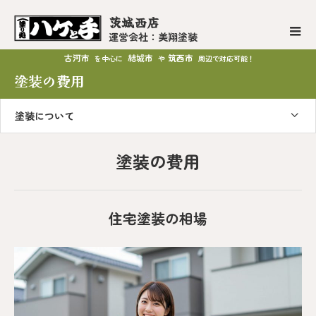
茨城西店
運営会社：美翔塗装
古河市
結城市
筑西市
を中心に
や
周辺で対応可能！
塗装の費用
塗装について
塗装の費用
住宅塗装の相場