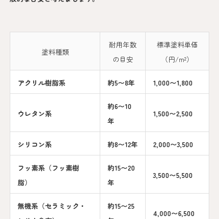
耐用年数
標準塗料単価
塗料種類
の目安
（円/m²）
アクリル樹脂系
約5〜8年
1,000〜1,800
約6〜10
ウレタン系
1,500〜2,500
年
シリコン系
約8〜12年
2,000〜3,500
フッ素系（フッ素樹
約15〜20
3,500〜5,500
脂）
年
無機系（セラミック・
約15〜25
4,000〜6,500