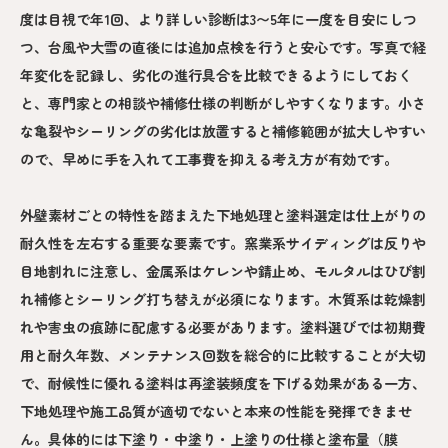
度は目視で年1回、より詳しい診断は3〜5年に一度を目安にしつ
つ、台風や大雪の直後には追加点検を行うと安心です。写真で経
年変化を記録し、劣化の進行具合を比較できるようにしておく
と、専門家との相談や補修仕様の判断がしやすくなります。小さ
な亀裂やシーリングの劣化は放置すると補修範囲が拡大しやすい
ので、早めに手を入れて工事費を抑える考え方が有効です。
外壁素材ごとの特性を踏まえた下地処理と塗料選定は仕上がりの
耐久性を左右する重要な要素です。窯業系サイディングは反りや
目地割れに注意し、金属系はケレンや錆止め、モルタルはひび割
れ補修とシーリング打ち替えが必須になります。木質系は乾燥割
れや害虫の痕跡に配慮する必要があります。塗料選びでは初期費
用と耐久年数、メンテナンス回数を総合的に比較することが大切
で、耐候性に優れる塗料は再塗装頻度を下げる効果がある一方、
下地処理や施工品質が適切でないと本来の性能を発揮できませ
ん。具体的には下塗り・中塗り・上塗りの仕様と塗布量（膜