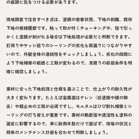
の痕跡に気をつける必要があります。
現地調査で注目すべき点は、塗膜の密着状態、下地の剥離、既存
下地の修繕履歴です。触って粉が付くチョーキングや、指で引っ
かくと塗膜が剥がれる場合は下地処理が必要だと判断できます。
釘周りやサッシ廻りのシーリングの劣化も雨漏りにつながりやす
いので、外壁全体の連続性をチェックしましょう。劣化の段階に
より下地補修の範囲と工期が変わるので、見積りの前提条件を明
確に確認しましょう。
素材に合った下地処理と仕様を選ぶことで、仕上がりの耐久性が
大きく変わります。たとえば金属面はケレン（旧塗膜や錆の除
去）や錆止めの工程が必須ですし、モルタルはひび割れ補修とシ
ーリングの打ち替えが重要です。素材の熱膨張や透湿性も塗料の
選定に影響するので、単に耐用年数だけで選ばず、現場の状況と
将来のメンテナンス計画を合わせて判断しましょう。