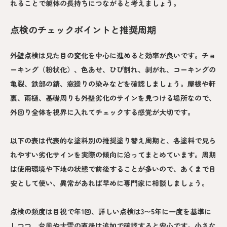
れることで躯体の長持ちにつながると考えましょう。
点検のチェックポイントと推奨周期
外壁点検は見た目の変化を中心に進めると効率が良いです。チョ
ーキング（粉状化）、色あせ、ひび割れ、剥がれ、コーキングの
亀裂、鉄部の錆、窓廻りの染みなどを確認しましょう。屋根や軒
裏、雨樋、基礎周りも外壁劣化のサインを見つける場所なので、
外回り全体を視界に入れてチェックする感覚が大切です。
以下の表は代表的な塗料別の推奨塗り替え周期と、各塗料で見ら
れやすい劣化サインを実際の傾向に沿ってまとめています。周期
は使用環境や下地の状態で前後することが多いので、あくまで目
安として使い、異常があれば早めに専門家に相談しましょう。
点検の頻度は目視で年1回、詳しい点検は3〜5年に一度を基準に
しつつ、台風や大雪の直後は追加で確認すると安心です。小さな