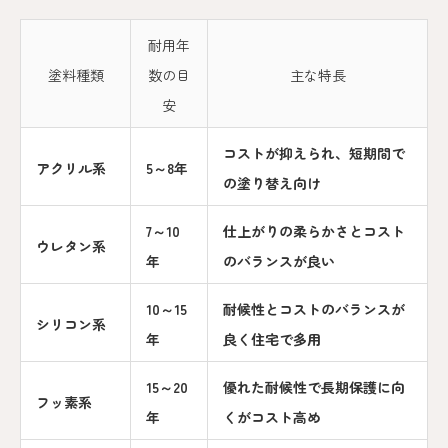
耐用年
塗料種類
数の目
主な特長
安
コストが抑えられ、短期間で
アクリル系
5～8年
の塗り替え向け
7～10
仕上がりの柔らかさとコスト
ウレタン系
年
のバランスが良い
10～15
耐候性とコストのバランスが
シリコン系
年
良く住宅で多用
15～20
優れた耐候性で長期保護に向
フッ素系
年
くがコスト高め