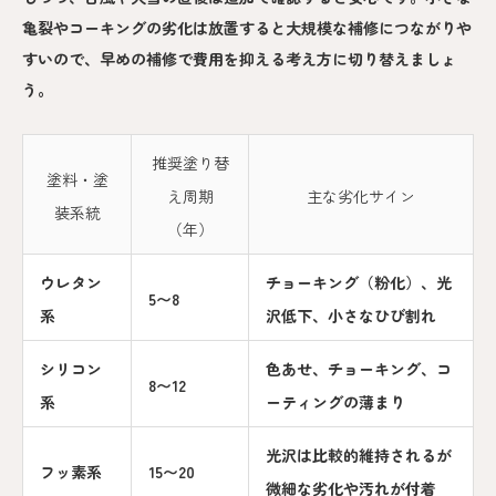
亀裂やコーキングの劣化は放置すると大規模な補修につながりや
すいので、早めの補修で費用を抑える考え方に切り替えましょ
う。
推奨塗り替
塗料・塗
え周期
主な劣化サイン
装系統
（年）
ウレタン
チョーキング（粉化）、光
5〜8
系
沢低下、小さなひび割れ
シリコン
色あせ、チョーキング、コ
8〜12
系
ーティングの薄まり
光沢は比較的維持されるが
フッ素系
15〜20
微細な劣化や汚れが付着