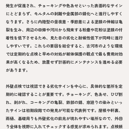
発生が促進され、チョーキングや色あせといった表面的なサイン
にとどまらず、モルタルの剥離や金属部の錆化へと進行しやすく
なります。さらに内陸型の昼夜差・季節差による塗膜の伸縮は亀
裂を生み、周辺の田畑や河川から飛来する粉塵や花粉は塗膜の付
着性を低下させるため、見た目の劣化と耐候性低下が同時に進行
しやすいです。これらの要因を総合すると、古河市のような環境
では定期的な点検と早めの対処が躯体保護の観点で最も費用対効
果が高くなるため、放置せず計画的にメンテナンスを進める必要
があります。
外壁点検では視認できる劣化サインを中心に、具体的な箇所を定
期的に確認することが重要です。チョーキング、色あせ、ひび割
れ、剥がれ、コーキングの亀裂、鉄部の錆、窓廻りの染みといっ
たサインは初期段階での発見が可能な代表例です。屋根や軒裏、
雨樋、基礎周りも外壁劣化の前兆が現れやすい場所なので、外回
り全体を視野に入れてチェックする感覚が求められます。点検頻