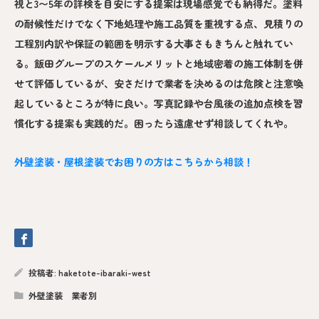
視と3〜5年の詳検を目安にする提案は現場感覚でも納得だ。塗料
の耐候性だけでなく下地処理や施工品質を重視する点、見積りの
工程別内訳や保証の範囲を明示する大事さもきちんと触れてい
る。飯田グループのスケールメリットと地域密着の施工体制を併
せて評価しているが、安さだけで業者を決めるのは危険と注意喚
起しているところが特に良い。写真記録や台風後の追加点検を習
慣化する提案も実践的だ。困ったら遠慮せず相談してくれや。
外壁塗装・屋根塗装でお困りの方はこちらから相談！
投稿者:
haketote-ibaraki-west
外壁塗装 業者別