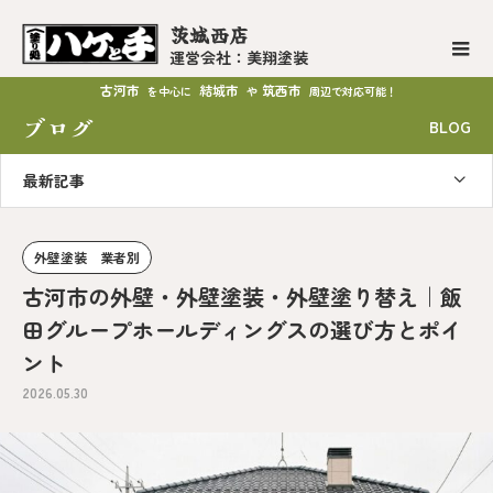
茨城西店
運営会社：美翔塗装
古河市
結城市
筑西市
を中心に
や
周辺で対応可能！
ブログ
BLOG
最新記事
外壁塗装 業者別
古河市の外壁・外壁塗装・外壁塗り替え｜飯
田グループホールディングスの選び方とポイ
ント
2026.05.30