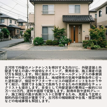
古河市で外壁のメンテナンスを検討する方向けに、外壁塗装と外
壁塗り替えの違いや適切なタイミング、費用目安、施工業者の選
び方を解説します。特に飯田グループホールディングスの事業領
域やサービスの特徴を踏まえ、地域特有の気候や建物条件に合っ
た塗料選び、保証やアフターサービスの確認ポイントをわかりや
すく紹介。信頼できる施工で長持ちさせるための実践的なチェッ
クリストも提示します。目安として外壁塗装の費用は一般的に50
万〜150万円、塗料や面積で変動します。耐用年数や塗料グレー
ド、施工保証の差が長期コストに影響するため、見積もり比較と
契約内容の確認が重要です。古河市の補助制度や台風・積雪対策
などの地域事情も解説します。