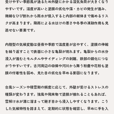
受けやすい季節風が通るため外壁にかかる湿気負荷が大きくなり
やすいです。湿度が高いと塗膜の劣化や藻・カビの発生が進み、
微細なひび割れから雨水が侵入すると内部の躯体まで傷めるリス
クが高まります。降雨による水はけの悪さや冬季の凍融作用も見
逃せない要素です。
内陸型の気候変動は昼夜や季節で温度差が出やすく、塗膜の伸縮
を繰り返すことで表面に小さな亀裂が現れます。亀裂からの水分
浸入が進むとモルタルやサイディングの剥離、鉄部の錆化につな
がりやすいです。古河周辺の田畑や河川から舞う粉塵や花粉も塗
膜の付着性を弱め、見た目の劣化を早める要因になります。
台風シーズンや積雪期の頻度に応じて、外壁が受けるストレスの
種類が変わります。強風や飛来物で塗膜が擦れることもあれば、
雪解け水が溝に溜まって継ぎ目から浸入しやすくなります。こう
した気候特性を踏まえて、定期的に状態を確認し、早めに手を入