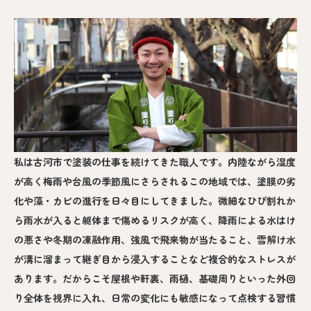
私は古河市で塗装の仕事を続けてきた職人です。内陸ながら湿度
が高く梅雨や台風の季節風にさらされるこの地域では、塗膜の劣
化や藻・カビの進行を日々目にしてきました。微細なひび割れか
ら雨水が入ると躯体まで傷めるリスクが高く、降雨による水はけ
の悪さや冬期の凍融作用、強風で飛来物が当たること、雪解け水
が溝に溜まって継ぎ目から浸入することなど複合的なストレスが
あります。だからこそ屋根や軒裏、雨樋、基礎周りといった外回
り全体を視界に入れ、日常の変化にも敏感になって点検する習慣