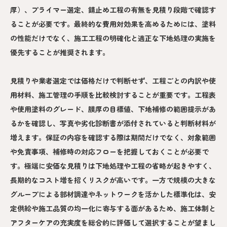
厚）、プライマー選定、錆止め工程の有無を見積り段階で確認す
ることが必要です。最終的な費用対効果を高めるためには、塗料
の性能だけでなく、施工工程の明確化と適正な下地処理の実施を
優先することが推奨されます。
見積りや業者選定では価格だけで判断せず、工程ごとの内訳や使
用材料、施工管理の手順を比較検討することが重要です。工程表
や使用塗料のグレード、膜厚の目標値、下地補修の範囲提示があ
るかを確認し、写真や劣化診断書が添付されていると判断材料が
増えます。保証の内容を確認する際は期間だけでなく、対象範囲
や免責事項、補修時の対応フローを把握しておくことが必要で
す。極端に安価な見積りは下地処理や工程の省略が起きやすく、
長期的なコスト増を招くリスクが高いです。一方で規模の大きな
グループによる部材調達やネットワークを活かした標準化は、安
定供給や施工品質の均一化に寄与する面があるため、施工体制と
アフターケアの充実度を総合的に評価して選択することが望まし