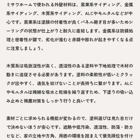
ミサワホームで使われる外壁材料は、窯業系サイディング、金属
系サイディング、木質系サイディング、ALCやモルタルなどが中
心です。窯業系は塗膜の付着性が良くパネル継ぎ目が多いためシ
ーリングの状態が仕上がりと耐久に直結します。金属系は防錆処
理と密着性が鍵で、劣化が進むと赤錆や膨れが起きやすくなる点
に注意しましょう。
木質系は吸放湿性が高く、透湿性のある塗料や下地処理で木材の
動きに追従させる必要があります。塗料の柔軟性が低いとクラッ
クが出やすく、通気を妨げないことが長持ちに繋がります。ALC
やモルタルは微細な吸水と乾燥を繰り返すため、下塗りの吸い込
み止めと微塵対策をしっかり行うと良いです。
素材ごとに求められる機能が変わるので、塗料選びは見た目だけ
で決めないほうが安心です。遮熱や低汚染、透湿性、防藻・防カ
ビなど、家の立地や方角、周囲の環境を踏まえて優先順位を付け