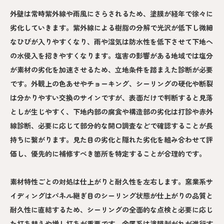
外壁は常時紫外線や雨風にさらされるため、塗膜が経年で徐々に
劣化していきます。紫外線による樹脂の分解で光沢が低下し微細
なひびが入りやすくなり、雨や湿気は防水性を低下させて下地へ
の水侵入を招きやすくなります。塩害の影響がある地域では塩分
が素材の劣化を加速させるため、立地条件を踏まえた診断が必要
です。外観上の色あせやチョーキング、シーリングの硬化や断裂
は分かりやすい交換のサインですが、表面だけで判断すると見落
としが生じやすく、下地内部の腐食や構造部の劣化は打診や赤外
線診断、必要に応じて部分的な開口調査などで確認することが長
持ちに繋がります。見た目の劣化と隠れた劣化を組み合わせて評
価し、優先的に補修すべき箇所を特定することが合理的です。
素材特性ごとの対処は仕上がりと耐久性を左右します。窯業系サ
イディングはパネル継ぎ目のシーリング状態が仕上がりの品質と
耐久性に直結するため、シーリングの全面的な点検と必要に応じ
た打ち替えや増し打ちが重要です。金属系は塗膜剥がれが進行す