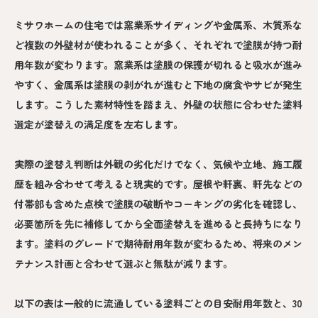
ミサワホームの住宅では窯業系サイディングや金属系、木質系な
ど複数の外壁材が使われることが多く、それぞれで塗膜が持つ耐
用年数が変わります。窯業系は塗膜の保護が切れると吸水が進み
やすく、金属系は塗膜の剥がれが進むと下地の腐食やサビが発生
します。こうした素材特性を踏まえ、外壁の状態に合わせた塗料
選定が塗替えの満足度を左右します。
実際の塗替え判断は外観の劣化だけでなく、気候や立地、施工履
歴を組み合わせて考えると現実的です。屋根や軒裏、軒先などの
付帯部も含めた点検で塗膜の破断やコーキングの劣化を確認し、
必要箇所を先に補修してから全面塗替えを進めると長持ちになり
ます。塗料のグレードで期待耐用年数が変わるため、将来のメン
テナンス計画と合わせて選ぶと無駄が減ります。
以下の表は一般的に流通している塗料ごとの目安耐用年数と、30