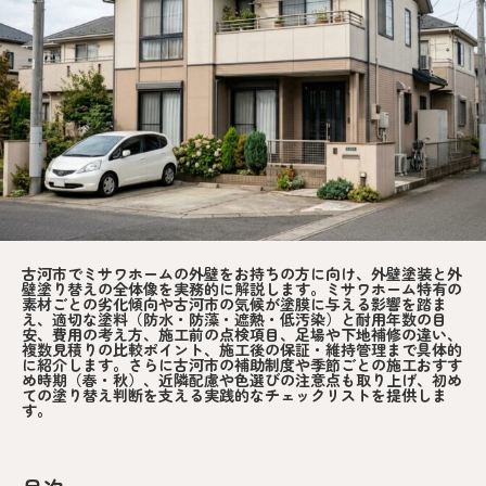
古河市でミサワホームの外壁をお持ちの方に向け、外壁塗装と外
壁塗り替えの全体像を実務的に解説します。ミサワホーム特有の
素材ごとの劣化傾向や古河市の気候が塗膜に与える影響を踏ま
え、適切な塗料（防水・防藻・遮熱・低汚染）と耐用年数の目
安、費用の考え方、施工前の点検項目、足場や下地補修の違い、
複数見積りの比較ポイント、施工後の保証・維持管理まで具体的
に紹介します。さらに古河市の補助制度や季節ごとの施工おすす
め時期（春・秋）、近隣配慮や色選びの注意点も取り上げ、初め
ての塗り替え判断を支える実践的なチェックリストを提供しま
す。