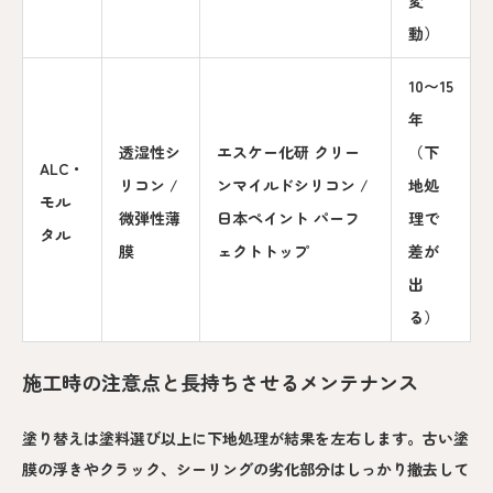
動）
10〜15
年
透湿性シ
エスケー化研 クリー
（下
ALC・
リコン /
ンマイルドシリコン /
地処
モル
微弾性薄
日本ペイント パーフ
理で
タル
膜
ェクトトップ
差が
出
る）
施工時の注意点と長持ちさせるメンテナンス
塗り替えは塗料選び以上に下地処理が結果を左右します。古い塗
膜の浮きやクラック、シーリングの劣化部分はしっかり撤去して