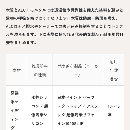
木質とALC・モルタルには透湿性や微弾性を備えた塗料を選ぶと
建物の呼吸を妨げにくくなります。木質は防腐・防藻も考え、
ALCはナノ撥水やシーラーでの吸い込み抑制をすることでトラブ
ルを減らせます。下に実際に使われる代表的な製品と耐用年数目
安をまとめます。
耐用
推奨塗料
代表的な製品（メーカ
素材
年数
の種類
ー）
目安
窯業
水性シリ
日本ペイント パーフ
系サ
コン / 超
ェクトトップ / アステ
10〜15
イデ
低汚染シ
ック 超低汚染リファ
年
ィン
リコン
イン1000Si-IR
グ