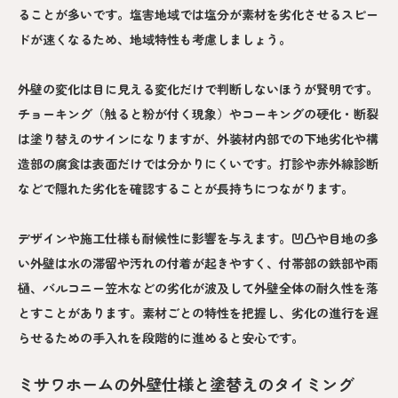
ることが多いです。塩害地域では塩分が素材を劣化させるスピー
ドが速くなるため、地域特性も考慮しましょう。
外壁の変化は目に見える変化だけで判断しないほうが賢明です。
チョーキング（触ると粉が付く現象）やコーキングの硬化・断裂
は塗り替えのサインになりますが、外装材内部での下地劣化や構
造部の腐食は表面だけでは分かりにくいです。打診や赤外線診断
などで隠れた劣化を確認することが長持ちにつながります。
デザインや施工仕様も耐候性に影響を与えます。凹凸や目地の多
い外壁は水の滞留や汚れの付着が起きやすく、付帯部の鉄部や雨
樋、バルコニー笠木などの劣化が波及して外壁全体の耐久性を落
とすことがあります。素材ごとの特性を把握し、劣化の進行を遅
らせるための手入れを段階的に進めると安心です。
ミサワホームの外壁仕様と塗替えのタイミング