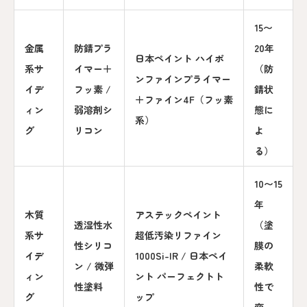
15〜
金属
防錆プラ
20年
日本ペイント ハイポ
系サ
イマー＋
（防
ンファインプライマー
イデ
フッ素 /
錆状
＋ファイン4F（フッ素
ィン
弱溶剤シ
態に
系）
グ
リコン
よ
る）
10〜15
年
木質
アステックペイント
透湿性水
（塗
系サ
超低汚染リファイン
性シリコ
膜の
イデ
1000Si-IR / 日本ペイ
ン / 微弾
柔軟
ィン
ント パーフェクトト
性塗料
性で
グ
ップ
変