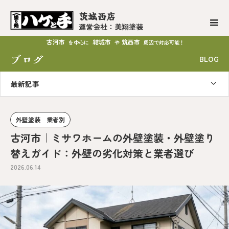
茨城西店
運営会社：美翔塗装
古河市
結城市
筑西市
を中心に
や
周辺で対応可能！
ブログ
BLOG
最新記事
外壁塗装 業者別
古河市｜ミサワホームの外壁塗装・外壁塗り
替えガイド：外壁の劣化対策と業者選び
2026.06.14