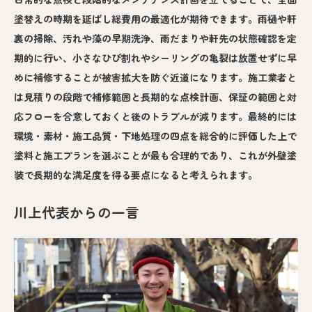
塗替えの時期を延ばし総費用の最適化が期待できます。雨樋や軒
裏の掃除、汚れや藻の早期洗浄、雨だまりや軒先の状態確認を定
期的に行い、小さなひび割れやシーリングの亀裂は放置せずに早
めに補修することが被害拡大を防ぐ近道になります。施工業者と
は見積りの段階で補修範囲と長期的な点検計画、保証の範囲と対
応フローを合意しておくと後のトラブルが減ります。最終的には
環境・素材・施工品質・下地処理の四点を総合的に評価した上で
塗料と施工プランを選ぶことが最も合理的であり、これが外壁塗
装で長期的な満足度を得る要点になると考えられます。
川上代表からの一言