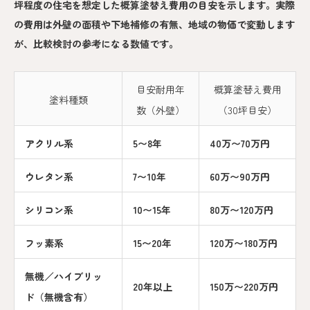
坪程度の住宅を想定した概算塗替え費用の目安を示します。実際
の費用は外壁の面積や下地補修の有無、地域の物価で変動します
が、比較検討の参考になる数値です。
目安耐用年
概算塗替え費用
塗料種類
数（外壁）
（30坪目安）
アクリル系
5〜8年
40万〜70万円
ウレタン系
7〜10年
60万〜90万円
シリコン系
10〜15年
80万〜120万円
フッ素系
15〜20年
120万〜180万円
無機／ハイブリッ
20年以上
150万〜220万円
ド（無機含有）