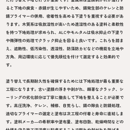
ると下地の腐食・赤錆が生じやすいため、錆発生部のケレンと防
錆プライマーの併用、密着性を高める下塗りを重視する必要があ
ります。木質系は吸放湿性が高いため透湿性のある塗料と柔軟性
を持つ下地処理が求められ、ALCやモルタルは吸水抑止の下塗り
や微弾性の処理でクラック抑止を図ると良いです。これらを踏ま
え、遮熱性、低汚染性、透湿性、防藻防カビなどの機能を立地や
方角、周辺環境に応じて優先順位を付けて選定すると効果的で
す。
塗り替えで長期耐久性を確保するためには下地処理が最も重要な
工程になります。古い塗膜の浮きや剥がれ、顕著なクラック、シ
ーリングの劣化部分は丁寧に撤去して下地を整えることが必要で
す。高圧洗浄、ケレン、補修、目荒らし、錆の除去と防錆処理、
適切なプライマーの選定と塗布は次工程の付着と寿命に直結しま
す。塗料メーカ―の希釈率や塗布量、塗布回数、乾燥時間などの
仕様を守り施工温湿度に配慮することで膨れや剥がれを防げま