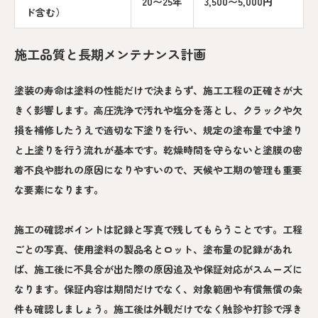
20〜25年
3,500〜5,000円
ド含む）
施工品質と長期メンテナンス計画
塗装の寿命は塗料の性能だけで決まらず、施工工程の正確さが大
きく影響します。高圧洗浄で汚れや塩分を落とし、クラックや欠
損を補修したうえで適切な下塗りを行い、規定の塗布量で中塗り
と上塗りを行う流れが基本です。乾燥時間を守らないと塗膜の密
着不良や膨れの原因になりやすいので、天候や工期の管理も重要
な要素になります。
施工の確認ポイントは記録と写真で残してもらうことです。工程
ごとの写真、使用塗料の製品名とロット、塗布量の記録があれ
ば、施工後に不具合が出た際の原因追及や保証対応がスムーズに
なります。保証内容は期間だけでなく、対象範囲や有償無償の条
件も確認しましょう。施工後は外観だけでなく触診や打診で浮き