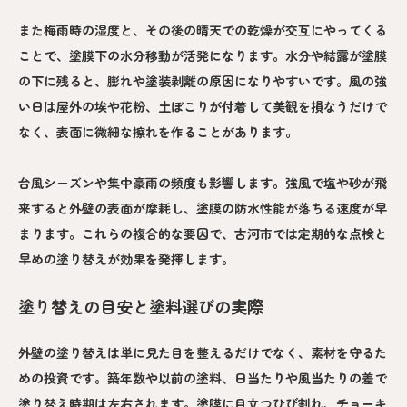
また梅雨時の湿度と、その後の晴天での乾燥が交互にやってくる
ことで、塗膜下の水分移動が活発になります。水分や結露が塗膜
の下に残ると、膨れや塗装剥離の原因になりやすいです。風の強
い日は屋外の埃や花粉、土ぼこりが付着して美観を損なうだけで
なく、表面に微細な擦れを作ることがあります。
台風シーズンや集中豪雨の頻度も影響します。強風で塩や砂が飛
来すると外壁の表面が摩耗し、塗膜の防水性能が落ちる速度が早
まります。これらの複合的な要因で、古河市では定期的な点検と
早めの塗り替えが効果を発揮します。
塗り替えの目安と塗料選びの実際
外壁の塗り替えは単に見た目を整えるだけでなく、素材を守るた
めの投資です。築年数や以前の塗料、日当たりや風当たりの差で
塗り替え時期は左右されます。塗膜に目立つひび割れ、チョーキ