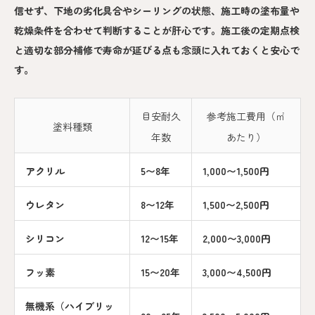
信せず、下地の劣化具合やシーリングの状態、施工時の塗布量や
乾燥条件を合わせて判断することが肝心です。施工後の定期点検
と適切な部分補修で寿命が延びる点も念頭に入れておくと安心で
す。
目安耐久
参考施工費用（㎡
塗料種類
年数
あたり）
アクリル
5〜8年
1,000〜1,500円
ウレタン
8〜12年
1,500〜2,500円
シリコン
12〜15年
2,000〜3,000円
フッ素
15〜20年
3,000〜4,500円
無機系（ハイブリッ