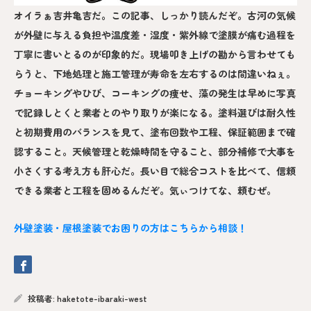
オイラぁ吉井亀吉だ。この記事、しっかり読んだぞ。古河の気候
が外壁に与える負担や温度差・湿度・紫外線で塗膜が痛む過程を
丁寧に書いとるのが印象的だ。現場叩き上げの勘から言わせても
らうと、下地処理と施工管理が寿命を左右するのは間違いねぇ。
チョーキングやひび、コーキングの痩せ、藻の発生は早めに写真
で記録しとくと業者とのやり取りが楽になる。塗料選びは耐久性
と初期費用のバランスを見て、塗布回数や工程、保証範囲まで確
認すること。天候管理と乾燥時間を守ること、部分補修で大事を
小さくする考え方も肝心だ。長い目で総合コストを比べて、信頼
できる業者と工程を固めるんだぞ。気ぃつけてな、頼むぜ。
外壁塗装・屋根塗装でお困りの方はこちらから相談！
投稿者:
haketote-ibaraki-west