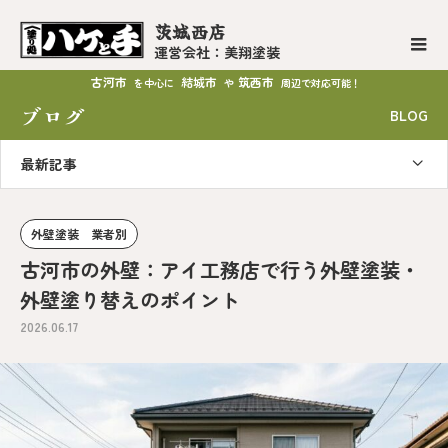
茨城西店
運営会社：美翔塗装
古河市
結城市
筑西市
を中心に
や
周辺で対応可能！
ブログ
BLOG
最新記事
外壁塗装 業者別
古河市の外壁：アイ工務店で行う外壁塗装・
外壁塗り替えのポイント
2026.06.17