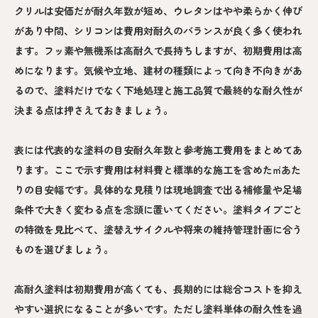
クリルは安価だが耐久年数が短め、ウレタンはやや柔らかく伸び
があり中間、シリコンは費用対耐久のバランスが良く多く使われ
ます。フッ素や無機系は高耐久で長持ちしますが、初期費用は高
めになります。気候や立地、建材の種類によって向き不向きがあ
るので、塗料だけでなく下地処理と施工品質で最終的な耐久性が
決まる点は押さえておきましょう。
表には代表的な塗料の目安耐久年数と参考施工費用をまとめてあ
ります。ここで示す費用は材料費と標準的な施工を含めた㎡あた
りの目安幅です。具体的な見積りは現地調査で出る補修量や足場
条件で大きく変わる点を念頭に置いてください。塗料タイプごと
の特徴を見比べて、塗替えサイクルや将来の維持管理計画に合う
ものを選びましょう。
高耐久塗料は初期費用が高くても、長期的には総合コストを抑え
やすい選択になることが多いです。ただし塗料単体の耐久性を過