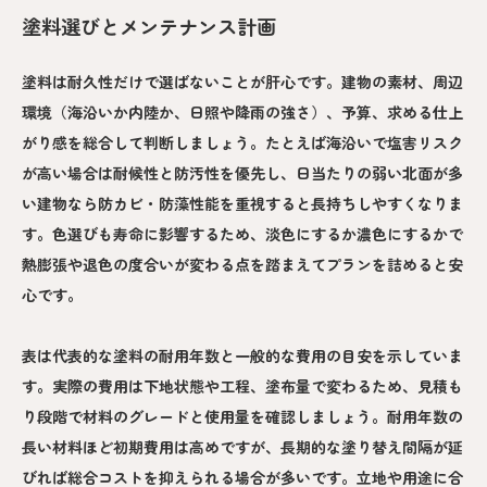
塗料選びとメンテナンス計画
塗料は耐久性だけで選ばないことが肝心です。建物の素材、周辺
環境（海沿いか内陸か、日照や降雨の強さ）、予算、求める仕上
がり感を総合して判断しましょう。たとえば海沿いで塩害リスク
が高い場合は耐候性と防汚性を優先し、日当たりの弱い北面が多
い建物なら防カビ・防藻性能を重視すると長持ちしやすくなりま
す。色選びも寿命に影響するため、淡色にするか濃色にするかで
熱膨張や退色の度合いが変わる点を踏まえてプランを詰めると安
心です。
表は代表的な塗料の耐用年数と一般的な費用の目安を示していま
す。実際の費用は下地状態や工程、塗布量で変わるため、見積も
り段階で材料のグレードと使用量を確認しましょう。耐用年数の
長い材料ほど初期費用は高めですが、長期的な塗り替え間隔が延
びれば総合コストを抑えられる場合が多いです。立地や用途に合