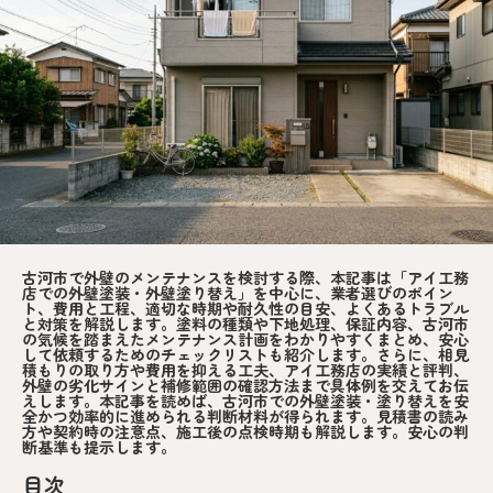
古河市で外壁のメンテナンスを検討する際、本記事は「アイ工務
店での外壁塗装・外壁塗り替え」を中心に、業者選びのポイン
ト、費用と工程、適切な時期や耐久性の目安、よくあるトラブル
と対策を解説します。塗料の種類や下地処理、保証内容、古河市
の気候を踏まえたメンテナンス計画をわかりやすくまとめ、安心
して依頼するためのチェックリストも紹介します。さらに、相見
積もりの取り方や費用を抑える工夫、アイ工務店の実績と評判、
外壁の劣化サインと補修範囲の確認方法まで具体例を交えてお伝
えします。本記事を読めば、古河市での外壁塗装・塗り替えを安
全かつ効率的に進められる判断材料が得られます。見積書の読み
方や契約時の注意点、施工後の点検時期も解説します。安心の判
断基準も提示します。
目次