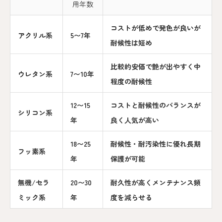
用年数
コストが低めで発色が良いが
アクリル系
5〜7年
耐候性は短め
比較的安価で艶が出やすく中
ウレタン系
7〜10年
程度の耐候性
12〜15
コストと耐候性のバランスが
シリコン系
年
良く人気が高い
18〜25
耐候性・耐汚染性に優れ長期
フッ素系
年
保護が可能
無機/セラ
20〜30
耐久性が高くメンテナンス頻
ミック系
年
度を減らせる