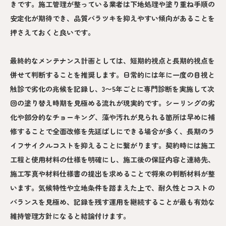
きです。施工管理が整っている業者は下地処理や塗り重ね手順の
安定化が期待でき、品質バラツキを抑えやすい傾向があることを
押さえておくと良いです。
最終的なメンテナンス計画としては、短期的視点と長期的視点を
併せて判断することを推奨します。日常的には年に一度の目視と
触診で劣化の兆候を記録し、3〜5年ごとに専門診断を実施して次
回の塗り替え時期を見極める流れが現実的です。シーリングの劣
化や部分的なチョーキング、藻や汚れが見られる箇所は早めに補
修することで全面改修を先延ばしにできる場合が多く、長期のラ
イフサイクルコストを抑えることに繋がります。契約時には施工
工程と使用材料の仕様を明確にし、施工後の保証内容と連絡先、
施工写真や材料仕様書の提出を求めることで将来の判断材料が整
います。気候特性や立地条件を踏まえた上で、耐久性とコストの
バランスを見極め、記録を残す運用を継続することが最も有効な
維持管理方針になると結論付けます。