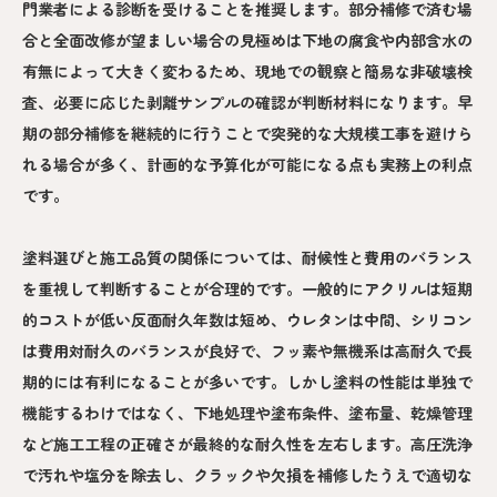
門業者による診断を受けることを推奨します。部分補修で済む場
合と全面改修が望ましい場合の見極めは下地の腐食や内部含水の
有無によって大きく変わるため、現地での観察と簡易な非破壊検
査、必要に応じた剥離サンプルの確認が判断材料になります。早
期の部分補修を継続的に行うことで突発的な大規模工事を避けら
れる場合が多く、計画的な予算化が可能になる点も実務上の利点
です。
塗料選びと施工品質の関係については、耐候性と費用のバランス
を重視して判断することが合理的です。一般的にアクリルは短期
的コストが低い反面耐久年数は短め、ウレタンは中間、シリコン
は費用対耐久のバランスが良好で、フッ素や無機系は高耐久で長
期的には有利になることが多いです。しかし塗料の性能は単独で
機能するわけではなく、下地処理や塗布条件、塗布量、乾燥管理
など施工工程の正確さが最終的な耐久性を左右します。高圧洗浄
で汚れや塩分を除去し、クラックや欠損を補修したうえで適切な