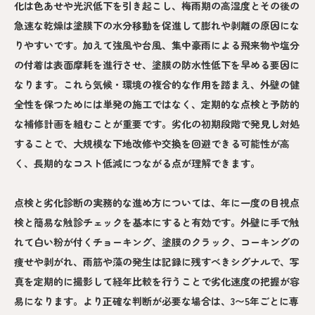
化は色あせや光沢低下を引き起こし、梅雨期の高湿度とその後の
急速な乾燥は塗膜下の水分移動を促進して膨れや剥離の原因にな
りやすいです。加えて強風や台風、集中豪雨による飛来物や塩分
の付着は表面摩耗を進行させ、塗膜の防水性低下を早める要因に
なります。これら気候・環境の複合的な作用を踏まえ、外壁の健
全性を保つためには単発の施工ではなく、定期的な点検と予防的
な補修計画を組むことが重要です。劣化の初期段階で発見し対処
することで、大規模な下地改修や交換を回避できる可能性が高
く、長期的なコスト低減につながる点が理解できます。
点検と劣化診断の実務的な進め方については、年に一度の目視点
検と簡易な触診チェックを基本にすると有効です。外壁に手で触
れて白い粉が付くチョーキング、塗膜のクラック、コーキングの
痩せや剥がれ、雨筋や藻の発生は記録に残すべきシグナルで、写
真を定期的に撮影して経年比較を行うことで劣化速度の把握が容
易になります。より正確な判断が必要な場合は、3〜5年ごとに専