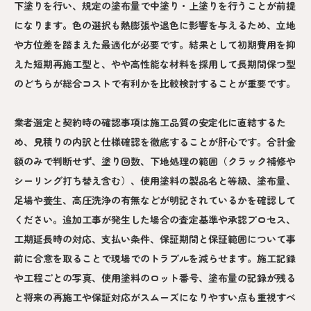
下塗りを行い、規定の塗布量で中塗り・上塗りを行うことが前提
になります。色の選択も熱膨張や退色に影響を与えるため、立地
や方位差を踏まえた最適化が必要です。結果として初期費用を抑
えた短期再施工型と、やや高性能な材料を採用して長期間保つ型
のどちらが総合コストで有利かを比較検討することが重要です。
業者選定と契約時の確認事項は施工品質の安定化に直結するた
め、見積りの内訳と仕様確認を徹底することが肝心です。合計金
額のみで判断せず、塗り回数、下地処理の範囲（クラック補修や
シーリング打ち替え含む）、使用塗料の製品名と等級、塗布量、
足場や養生、高圧洗浄の有無などが明記されているかを確認して
ください。追加工事が発生した場合の査定基準や承認プロセス、
工期延長時の対応、支払い条件、保証期間と保証範囲について事
前に合意を取ることで現場でのトラブルを減らせます。施工記録
や工程ごとの写真、使用塗料のロット番号、塗布量の記録が残る
と将来の再施工や保証対応がスムーズになりやすい点も重視すべ