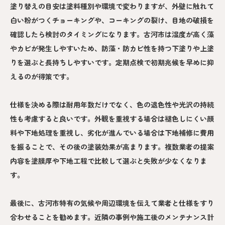
塗り替えの目安は塗料種別や環境で変わりますが、外壁に触れて
白い粉がつくチョーキングや、コーキングの裂け、目地の破損を
確認したら検討のタイミングになります。古河市は湿度が高く藻
やカビが発生しやすいため、防藻・防カビ性を持つ下塗りや上塗
りを選ぶと長持ちしやすいです。定期点検で初期兆候を早めに抑
えるのが得策です。
仕様を決める際は耐用年数だけでなく、色の退色性や光沢の持続
性も考慮すると良いです。外観を重視する場合は褪色しにくい顔
料や下地処理を重視し、劣化が進んでいる場合は下地補修に費用
を振ることで、その後の塗装効果が高まります。複数業者の提案
内容を塗膜厚や下地工程で比較して選ぶと失敗が少なくなりま
す。
最後に、古河市特有の気候や周辺環境を伝えて業者と仕様をすり
合わせることを勧めます。近隣の事例や施工後のメンテナンス計