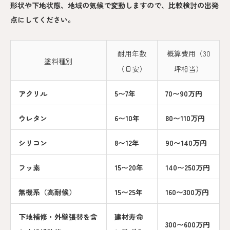
形状や下地状態、地域の気候で変動しますので、比較検討の出発
点にしてください。
耐用年数
概算費用（30
塗料種別
（目安）
坪相当）
アクリル
5〜7年
70〜90万円
ウレタン
6〜10年
80〜110万円
シリコン
8〜12年
90〜140万円
フッ素
15〜20年
140〜250万円
無機系（高耐候）
15〜25年
160〜300万円
下地補修・外壁張替を含
建材寿命
300〜600万円