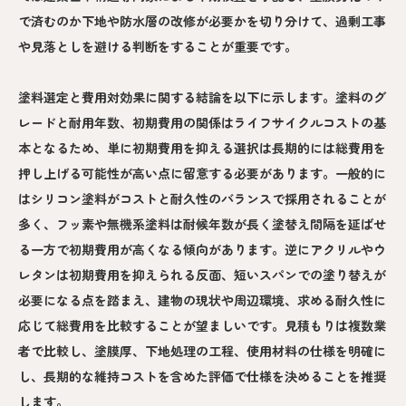
で済むのか下地や防水層の改修が必要かを切り分けて、過剰工事
や見落としを避ける判断をすることが重要です。
塗料選定と費用対効果に関する結論を以下に示します。塗料のグ
レードと耐用年数、初期費用の関係はライフサイクルコストの基
本となるため、単に初期費用を抑える選択は長期的には総費用を
押し上げる可能性が高い点に留意する必要があります。一般的に
はシリコン塗料がコストと耐久性のバランスで採用されることが
多く、フッ素や無機系塗料は耐候年数が長く塗替え間隔を延ばせ
る一方で初期費用が高くなる傾向があります。逆にアクリルやウ
レタンは初期費用を抑えられる反面、短いスパンでの塗り替えが
必要になる点を踏まえ、建物の現状や周辺環境、求める耐久性に
応じて総費用を比較することが望ましいです。見積もりは複数業
者で比較し、塗膜厚、下地処理の工程、使用材料の仕様を明確に
し、長期的な維持コストを含めた評価で仕様を決めることを推奨
します。