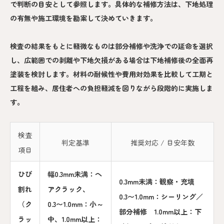
で判断の目安として参照します。具体的な補修方法は、下地処理
の有無や施工環境を勘案して決めていきます。
検査の結果をもとに軽微なものは部分補修や洗浄での延命を選択
し、広範囲での剥離や下地欠損がある場合は下地補修後の全面再
塗装を検討します。材料の耐候性や費用対効果を比較して工期と
工程を組み、居住者への負担軽減を図りながら段階的に実施しま
す。
検査
判定基準
推奨対応 / 目安年数
項目
ひび
幅0.3mm未満：ヘ
0.3mm未満：観察・充填
割れ
アクラック、
0.3〜1.0mm：シーリング／
（ク
0.3〜1.0mm：小～
部分補修 1.0mm以上：下
ラッ
中、1.0mm以上：