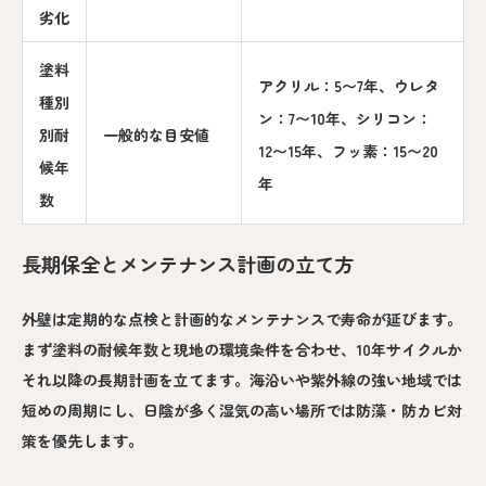
劣化
塗料
アクリル：5〜7年、ウレタ
種別
ン：7〜10年、シリコン：
別耐
一般的な目安値
12〜15年、フッ素：15〜20
候年
年
数
長期保全とメンテナンス計画の立て方
外壁は定期的な点検と計画的なメンテナンスで寿命が延びます。
まず塗料の耐候年数と現地の環境条件を合わせ、10年サイクルか
それ以降の長期計画を立てます。海沿いや紫外線の強い地域では
短めの周期にし、日陰が多く湿気の高い場所では防藻・防カビ対
策を優先します。