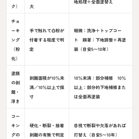
地処理＋全面塗替え
ク）
大
チョ
ーキ
手で触れて白粉が
軽微：洗浄＋トップコー
ング
付着する程度で判
ト 顕著：下地調整＋再塗
（粉
定
装（目安5〜10年）
化）
塗膜
剥離面積が10％未
10％未満：部分補修 10％
の剥
満／10％以上で採
以上：部分的下地補修また
離・
寸
は全面再塗装
浮き
コー
キン
硬化・断裂・接着
目視で断裂や欠落があれば
グの
剥離の有無で判定
打替え（目安5〜10年）