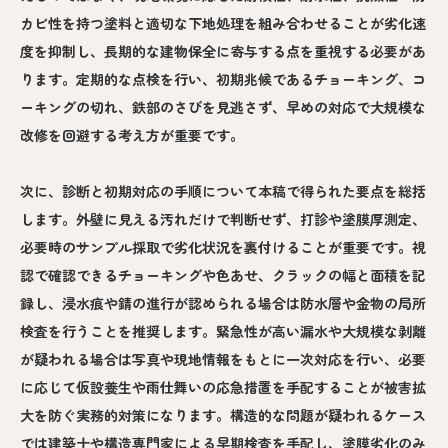
カビ性を持つ塗料と適切な下地処理を組み合わせることが劣化速
度を抑制し、長期的な建物保全に寄与する点を重視する必要があ
ります。定期的な点検を行い、初期兆候であるチョーキング、コ
ーキングの切れ、鉄部のさびを見逃さず、早めの対応で大規模な
改修を回避する考え方が重要です。
次に、診断と初期対応の手順について本稿で得られた要点を総括
します。外壁に見える汚れだけで判断せず、打診や塗膜厚測定、
必要時のサンプル採取で劣化状況を裏付けることが重要です。視
認で確認できるチョーキングや色あせ、クラックの幅と面積を記
録し、浸水痕や錆の進行が認められる場合は防水層や金物の局所
検査を行うことを推奨します。緊急性が高い漏水や大規模な剥離
が疑われる場合は写真や現地情報をもとに一次対応を行い、必要
に応じて仮設養生や雨仕舞いの応急措置を手配することが被害拡
大を防ぐ実務的対策になります。構造的な問題が疑われるケース
では建築士や構造専門家による早期検査を手配し、塗膜劣化のみ