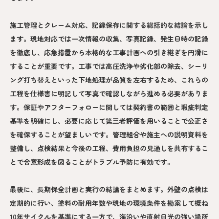
施工管理とクレーム対応、記録保存に関する総括的な結論を示し
ます。現地対応では一次情報の収集、写真記録、発生日時の記録
を徹底し、応急措置から本格的な工事計画への引き継ぎを円滑に
することが重要です。工事では高圧洗浄や劣化部の除去、シーリ
ング打ち替えといった下地処理が品質を左右するため、これらの
工程を仕様書に明記して写真で確認しながら進める必要がありま
す。保証やアフターフォローに関しては契約書の範囲と瑕疵判定
基準を明確にし、必要に応じて第三者評価を用いることで公正さ
を確保することが望ましいです。管理組合や施主への説明資料を
整備し、点検結果と今後の工程、費用負担の見通しを共有するこ
とで合意形成を図ることがトラブル予防に有効です。
最後に、長期保全計画と実行の結論をまとめます。外壁の点検は
定期的に行い、塗料の耐用年数や現地の環境条件を勘案して概ね
10年サイクルを基準にする一方で、海沿いや直射日光の強い場所