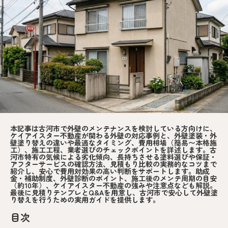
本記事は古河市で外壁のメンテナンスを検討している方向けに、
ケイアイスター不動産が関わる外壁の対応事例と、外壁塗装・外
壁塗り替えの違いや最適なタイミング、費用相場（簡易〜本格施
工）、施工工程、業者選びのチェックポイントを詳述します。古
河市特有の気候による劣化傾向、長持ちさせる塗料選びや保証・
アフターサービスの確認方法、見積もり比較の実務的なコツまで
紹介し、安心で費用対効果の高い判断をサポートします。助成
金・補助制度、外壁診断のポイント、施工後のメンテ周期の目安
（約10年）、ケイアイスター不動産の強みや注意点なども解説。
最後に見積りテンプレとQ&Aを用意し、古河市で安心して外壁塗
り替えを行うための実用ガイドを提供します。
目次