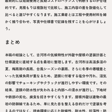
最終的には短期費用と長期コストのバランスで判断するのが合理
的です。見積もりは複数社で比較し、施工内容の差を数値化して
比べると選びやすくなります。施工業者とは工程や使用材料を細
かく擦り合わせ、写真や仕様書で記録を残すことを心がけましょ
う。
まとめ
本稿の結論として、古河市の気候特性が外壁や屋根の塗装計画と
仕様選定に直結する点を最初に整理します。古河市は高温多湿の
夏、梅雨期の長雨、台風シーズンの豪雨、さらに冬季の寒暖差と
いった気候負荷が重なるため、塗膜に付着する塩分や汚れ、湿気
の影響でチョーキングやクラックが進行しやすい環境です。その
結果、塗膜の防水性が失われると内部への浸水が進行し、下地材
や鉄部の劣化、腐食を招きやすくなります。屋根外壁は建物の最
初の防御線であるため、単に見た目を整える目的だけで塗装を考
えるのではなく、現地環境に応じた耐候性、耐水性、抗藻性・防