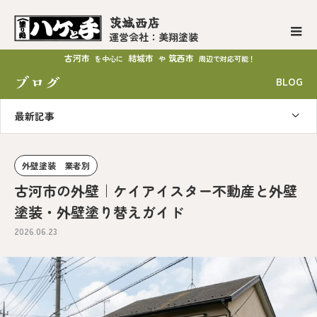
茨城西店
運営会社：美翔塗装
古河市
結城市
筑西市
を中心に
や
周辺で対応可能！
ブログ
BLOG
最新記事
外壁塗装 業者別
古河市の外壁｜ケイアイスター不動産と外壁
塗装・外壁塗り替えガイド
2026.06.23