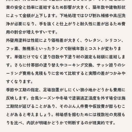
業の安全と効率に直結するため影響が大きく、築年数や建物形状
によって金額が上下します。下地処理ではひび割れ補修や高圧洗
浄が必要になり、手を抜くと仕上がりと耐久性に差が出るため費
用の割合が増えやすいです。
外壁用塗料は性能により価格差が大きく、ウレタン、シリコン、
フッ素、無機系といったランクで耐候年数とコストが変わりま
す。単価だけでなく塗り回数や下塗り材の選定も総額に直結しま
す。さらに付帯部の塗り替えやコーキング交換、サッシ廻りのシ
ーリング費用も見積もりに含めて比較すると実際の差がつかみや
すくなります。
季節や工期の指定、足場設置がしにくい狭小地かどうかも費用に
反映します。台風シーズンや冬場で塗装適正温度を外す場合は施
工期間が延びることがあり、そのぶん人件費や仮設費が膨らむこ
とがあると考えましょう。相場感を掴むためには複数社の見積も
りを比べ、内訳が明確かどうかで判断するのが現実的です。