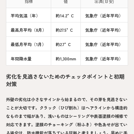
指標
値
出典(目安)
平均気温（年）
約14.2°C
気象庁（近年平均）
最高月平均（8月）
約27.5°C
気象庁（近年平均）
最低月平均（1月）
約2.7°C
気象庁（近年平均）
年間降水量
約1,300mm
気象庁（近年平均）
劣化を見逃さないためのチェックポイントと初期
対策
外壁の劣化は小さなサインから始まるので、その芽を見逃さない
ことが大切です。クラック（ひび割れ）はヘアラインから構造的
なものまで幅があり、浅いものはシーリングや表面塗膜の補修で
対応できます。塗膜のチョーキング（粉ふき）や色あせが出てい
る場合は、防水機能が落ちている証拠と考えましょう。早めに手