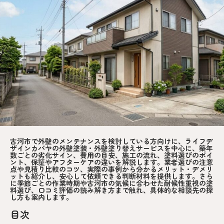
古河市で外壁のメンテナンスを検討している方向けに、ライフデ
ザインカバヤの外壁塗装・外壁塗り替えサービスを中心に、築年
数ごとの劣化サイン、費用の目安、施工の流れ、塗料選びのポイ
ント、保証やアフターケアの違いを解説します。業者選びの注意
点や見積り比較のコツ、実際の事例から分かるメリット・デメリ
ットも紹介し、安心して依頼できる判断材料を提供します。さら
に季節ごとの作業時期や古河市の気候に合わせた耐候性重視の塗
料選び、口コミ評価の読み解き方まで触れ、具体的な相談先の探
し方も案内します。
目次