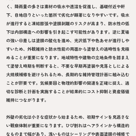
く、降雨量の多さは素材の吸水や透湿を促進し、基礎付近や軒
下、目地回りといった箇所で劣化が顕著になりやすいです。吸水
が進行すると凍結膨張や塗膜剥離のリスクが高まり、防水性の低
下は内部構造への影響を引き起こす可能性があります。逆に夏場
の強い日差しは塗膜の酸化を進め、光沢低下や色あせが進行しや
すいため、外観維持と防水性能の両面から塗替えの適時性を見極
めることが重要になります。地域特性や建物の立地条件を踏まえ
て塗替え時期を判断すると、不要な早期再塗装や見落としによる
大規模補修を避けられるため、長期的な維持管理計画に組み込む
ことが肝要です。気候要因と物理的影響の関連を正確に捉え、適
切な診断と計画を実施することが結果的にコスト抑制と資産価値
維持につながります。
外壁の劣化は小さな症状から始まるため、初期サインを見逃さな
い観察体制が重要になります。ひび割れはヘアラインから構造的
なものまで幅があり、浅いものはシーリングや表面塗膜の補修で