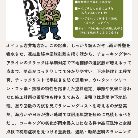
オイラぁ吉井亀吉だ。この記事、しっかり読んだぞ…雨が外壁を
吸水させ、凍結膨張や塗膜剥離を招く話から、チョーキングやヘ
アラインのクラックは早期対応で下地補修の選択肢が増えるって
点まで、要点がはっきりしてて分かりやすい。下地処理と工程写
真、チェックリストで手抜きを防ぐ運用や、ウレタン・シリコ
ン・フッ素・無機の特性を踏まえた塗料選定、季節や気候に合わ
せた施工計画の重要性も押さえてある。見積りは足場や下地処
理、塗り回数の内訳を見てランニングコストを考えるのが堅実
だ。海沿いや日照が強い地域では耐用年数を短めに見積もるべき
だし、コーキングの劣化が雨水侵入口になる件や高圧洗浄と定期
点検で初期症状を見つける重要性、遮熱・断熱塗料のランニング