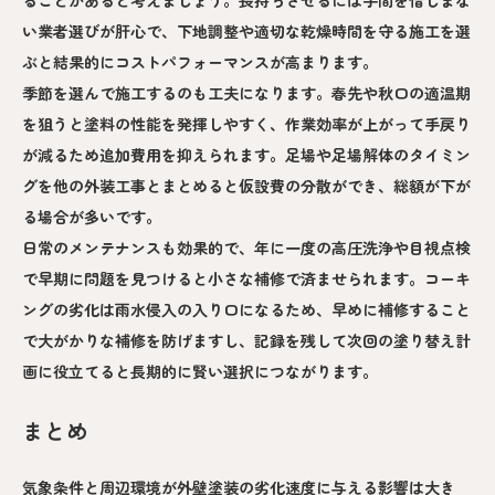
い業者選びが肝心で、下地調整や適切な乾燥時間を守る施工を選
ぶと結果的にコストパフォーマンスが高まります。
季節を選んで施工するのも工夫になります。春先や秋口の適温期
を狙うと塗料の性能を発揮しやすく、作業効率が上がって手戻り
が減るため追加費用を抑えられます。足場や足場解体のタイミン
グを他の外装工事とまとめると仮設費の分散ができ、総額が下が
る場合が多いです。
日常のメンテナンスも効果的で、年に一度の高圧洗浄や目視点検
で早期に問題を見つけると小さな補修で済ませられます。コーキ
ングの劣化は雨水侵入の入り口になるため、早めに補修すること
で大がかりな補修を防げますし、記録を残して次回の塗り替え計
画に役立てると長期的に賢い選択につながります。
まとめ
気象条件と周辺環境が外壁塗装の劣化速度に与える影響は大き