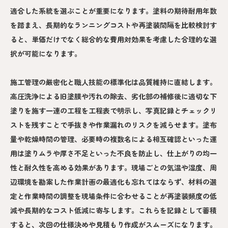
適合した系統を選ぶことが重要になります。塗料の期待耐用年数
を踏まえ、長期的なランニングコストや再塗装間隔を比較検討す
ると、単価だけでなく総合的な費用対効果を考慮した合理的な選
択が可能になります。
施工管理の厳密化と職人技能の標準化は品質維持に直結します。
高圧洗浄による旧塗膜や汚れの除去、劣化部の補修後に適切な下
塗りを施す一連の工程を工程表で明示し、写真記録とチェックリ
ストを残すことで手抜きや作業漏れのリスクを減らせます。塗布
量や乾燥時間の管理、必要時の複数名による相互確認といった運
用は塗りムラや厚さ不足といった不良を防止し、仕上がりの均一
性と耐久性を高める効果があります。現場ごとの気温や湿度、周
辺環境を勘案した作業計画の最適化も忘れてはならず、材料の選
定と作業時間の調整を現場条件に合わせることが再塗装頻度の低
減や長期的なコスト低減に寄与します。これらを記録として蓄積
すると、次回の仕様決めや見積もり作成がスムーズになります。