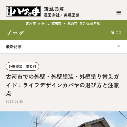
茨城西店
運営会社：美翔塗装
古河市
結城市
筑西市
を中心に
や
周辺で対応可能！
ブログ
BLOG
最新記事
外壁塗装 業者別
古河市での外壁・外壁塗装・外壁塗り替えガ
イド：ライフデザインカバヤの選び方と注意
点
2026.06.25