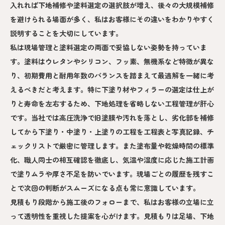
入れれば下地補修や塗料選定の選択肢が増え、後々の大規模補修
を避けられる場面が多く、私はお客様にその違いをわかりやすく
説明することを大切にしています。
私は現場管理と塗料選定の両面で妥協しない姿勢を持っていま
す。塗料はウレタンやシリコン、フッ素、無機系など特徴が異な
り、初期費用と耐用年数のバランスを踏まえて最適解を一緒に考
えるべきだと考えます。特に下塗り材やフィラーの選定は仕上が
りと寿命を左右するため、下地処理を省略しない工程管理が肝心
です。当社では高圧洗浄で旧塗膜や汚れを落とし、劣化部を補修
してから下塗り・中塗り・上塗りの工程を工程表と写真記録、チ
ェックリストで厳密に管理します。また塗布量や乾燥時間の標準
化、職人同士の相互確認を徹底し、気温や湿度に応じた施工計画
で塗りムラや厚さ不足を防いでいます。現場ごとの履歴を残すこ
とで次回の判断がスムーズになる点も常に意識しています。
見積もり段階から施工後のフォローまで、私はお客様の立場に立
って透明性を重視した提案を心がけます。見積もりは足場、下地