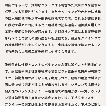
対応できる一方、深刻なクラックは下地含めた大掛かりな補修が
必要になる可能性があります。またチョーキングや色あせは塗膜
の防水機能低下を示す一般的な指標ですので、これらが確認され
た段階で早めに対応すると下地補修や塗料選定の選択肢が増えて
工期や費用の最適化が図れます。定期点検と写真による履歴管理
を行うことで劣化の進行度合いを比較でき、最適なタイミングで
の補修判断がしやすくなりますし、小規模な補修で済ませること
で将来的な大規模工事を回避しやすくなります。
塗料選定は性能とコストのバランスを念頭に置くことが現実的で
す。耐候性や防水性を重視する場合はフッ素系や無機系が有効で
すが、初期費用が高くなる点を考慮しつつ、建物の用途や将来計
画に合わせて選定することが求められます。シリコン系は価格と
耐久性のバランスがよく、一般住宅での採用が多い一方、ウレタ
ン系は初期費用を抑えたい場合に有効です。下塗りやフィラー、
プライマーの選定は仕上がり寿命を左右するため、下地の状態に