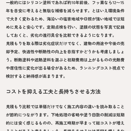
一般的にはシリコン塗料であれば約10年前後、フッ素なら12〜15
年を目安に考えると無駄な補修を減らせます。とはいえ環境条件
で大きく変わるため、海沿いの塩害地域や日照が強い地域では短
めに見ると安心です。定期点検を行い、塗膜の状態を写真で記録
しておくと、劣化の進行具合を比較できるようになります。
見積もりを取る際は劣化症状だけでなく、建物の用途や今後の売
却予定、快適性や断熱性の向上を目指すかどうかも考慮しましょ
う。断熱塗料や遮熱塗料を選ぶと初期費用は上がるものの光熱費
や居住性に変化が出る場合があるため、ランニングコスト視点で
検討すると納得感が高まります。
コストを抑える工夫と長持ちさせる方法
見積もり比較では単価だけでなく施工内容の違いを読み取ること
が節約につながります。下地処理の省略や塗り回数の削減は短期
的には安く感じるものの、再施工時期が早まって総コストが増え
ることがあると考えましょう。長持ちさせるには手間を惜しまな