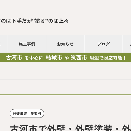
”のは下手だが”塗る”のは上々
て
施工事例
お知らせ
ブログ
古河市
結城市
筑西市
を中心に
や
周辺で対応可能！
外壁塗装 業者別
古河市で外壁・外壁塗装・