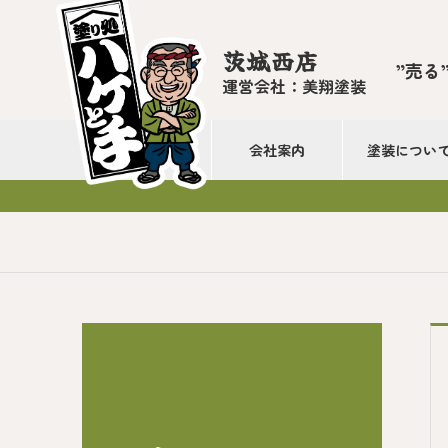
茨城西店
”売る
運営会社：美翔塗装
会社案内
塗装につい