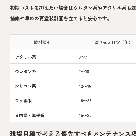
初期コストを抑えたい場合はウレタン系やアクリル系も
補修や早めの再塗装計画を立てると安心です。
塗料種別
塗り替え目安（年）
アクリル系
3〜7
ウレタン系
7〜10
シリコン系
12〜15
フッ素系
18〜25
光触媒・無機系
15〜20
現場目線で考える優先すべきメンテナンス