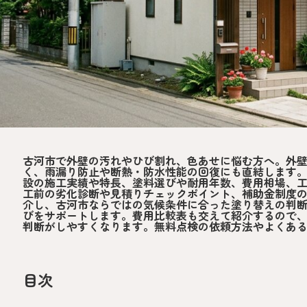
古河市で外壁の汚れやひび割れ、色あせに悩む方へ。外
く、雨漏り防止や断熱・防水性能の回復にも直結します
設の施工実績や特長、塗料選びや耐用年数、費用相場、
工前の劣化診断や見積りチェックポイント、補助金制度
介し、古河市ならではの気候条件に合った塗り替えの判
びをサポートします。費用比較表も交えて紹介するので
判断がしやすくなります。無料点検の依頼方法やよくあ
目次