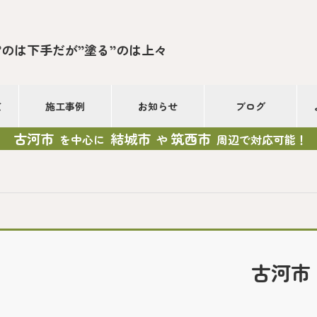
”のは下手だが”塗る”のは上々
て
施工事例
お知らせ
ブログ
古河市
結城市
筑西市
を中心に
や
周辺で対応可能！
古河市