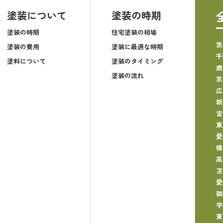
塗装について
塗装の時期
塗装の時期
住宅塗装の相場
茨
塗装の費用
塗装に最適な時期
千
塗料について
塗装のタイミング
鹿
塗装の流れ
京
広
新
宮
東
愛
横
高
苫
愛
御
宇
東