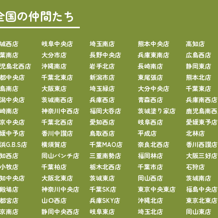
全国の仲間たち
城西店
岐阜中央店
埼玉南店
熊本中央店
高知店
葉南店
大分市店
長野中央店
兵庫東南店
広島西店
児島北西店
沖縄南店
岩手北店
長崎南店
静岡東店
都中央店
千葉北東店
新潟市店
東尾張店
熊本北店
島南店
大阪東店
埼玉緑店
大分中央店
千葉東店
潟中央店
茨城南西店
兵庫西店
青森西店
兵庫南西店
崎南店
神奈川中西店
福岡大呑店
茨城塗り家店
鹿児島南西
京中央店
千葉北西店
愛知西店
岐阜西店
愛媛東予店
媛中予店
香川中讃店
鳥取西店
平成店
北林店
浜G.B.S店
横須賀店
千葉MAO店
奈良北西店
香川西讃店
知西店
岡山パンチ店
三重南勢店
福岡林店
大阪三好店
小牧店
千葉柏店
栃木北西店
千葉市店
石狩店
知中央店
大阪北東店
茨城東店
岡山西店
茨城南店
殿場店
神奈川中央店
千葉SK店
東京中央東店
福島中央店
都宮店
山口西店
兵庫SKY店
沖縄北店
東京北東店
京南店
静岡中央西店
岐阜東店
埼玉北店
岡山東店