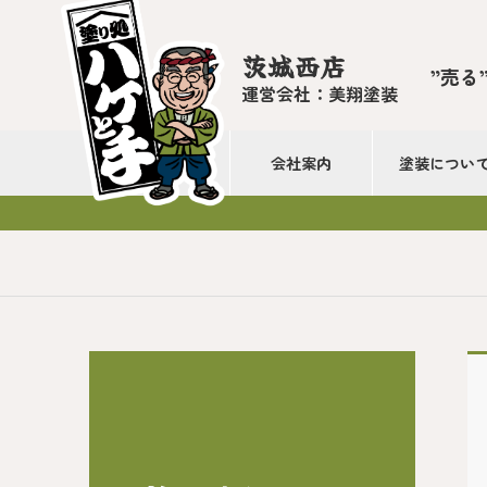
茨城西店
”売る
運営会社：美翔塗装
会社案内
塗装につい