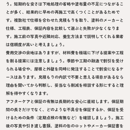
う。短期的な安さは下地処理の省略や塗布量の不足につながるこ
とが多く、結果的に早めの再施工で高くつくことがあるためで
す。複数社で仕様を合わせた見積もりを取り、塗料のメーカーと
仕様、工程表、保証内容を比較して選ぶと失敗が少なくなりま
す。施工前の写真や近隣対応、養生方法まで説明してくれる業者
は信頼度が高いと考えましょう。
費用交渉の余地はありますが、材料費を極端に下げる提案や工程
を削る提案には注意しましょう。季節や工期の融通で割引を受け
られる場合や、屋根と外壁を同時に発注することで割安になるケ
ースはあります。見積もりの内訳で不要と思える項目があるなら
理由を聞いてから判断し、妥当なら削減を相談する形にすると理
解を得やすくなります。
アフターケアと保証の有無は長期的な安心に直結します。保証期
間の長さだけでなく、どのような不具合を保証するか、保証を受
けるための条件（定期点検の有無など）を確認しましょう。施工
後の写真や引き渡し書類、塗料の缶のロットやメーカー保証書を