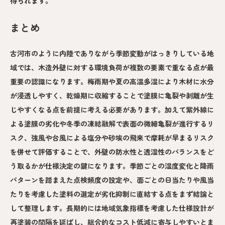
得られます。
まとめ
古河市のように内陸でありながら季節変動がはっきりしている地
域では、木造外壁に対する環境負荷が複数の要素で重なる点が最
重要の認識になります。梅雨期や夏の高温多湿により木材に水分
が浸透しやすく、乾燥期に収縮することで塗膜に亀裂や剥離が生
じやすくなる点を前提に考える必要があります。加えて紫外線に
よる塗膜の劣化や冬季の凍結融解で表面の微細亀裂が進行するリ
スク、強風や台風による塩分や砂埃の飛来で摩耗が早まるリスク
を併せて評価することで、外壁の防水性と透湿性のバランスをど
う取るかが仕様決定の鍵になります。季節ごとの湿度変化と降雨
パターンを踏まえた点検頻度の設定や、面ごとの日当たりや風当
たりを考慮した塗料の選定が劣化抑制に直結する点をまず結論と
して整理します。長期的には地域気象指標を考慮した仕様設計が
再塗装の間隔を延ばし、総合的なコスト低減に寄与しやすいとま