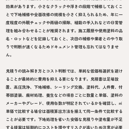
効果があります。小さなクラックや浮きの段階で補修しておくこ
とで下地補修や全面改修の規模を小さく抑えられるため、年に一
度程度の外観チェックや雨樋の掃除、植栽の手入れなどの日常管
理を組み合わせることが推奨されます。施工履歴や使用塗料の品
名・ロットなどを記録しておくと、次回の補修や業者とのやり取
りで判断が速くなるためドキュメント管理も忘れてはなりませ
ん。
見積りの読み解き方とコスト判断では、単純な低価格選択を避け
ることが最終的に費用を抑える要になります。見積書は足場設
置、高圧洗浄、下地補修、シーリング交換、塗料代、人件費、付
帯部塗装、廃材処理、養生などの項目ごとに数量と単価、塗料の
メーカーやグレード、使用缶数が明記されているかを確認し、㎡
単価で比較する場合は面積算出方法を揃えて同一条件で比較する
ことが必要です。下地処理を省いた安価な見積りや塗布量が不足
する提案は短期的にコストを増やすリスクが高いため注意が必要