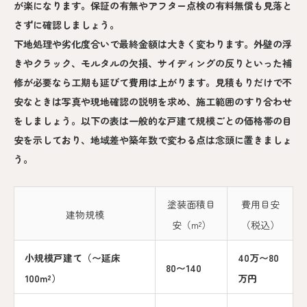
が楽になります。保証の有無やアフター点検の有料無償も見落と
さずに確認しましょう。
下地処理や劣化度合いで最終金額は大きく変わります。外壁の浮
きやクラック、モルタルの欠損、サイディングの反りといった補
修が必要なら工期も延びて費用は上がります。見積もりだけで不
安なときは写真や現地確認の説明を求め、施工範囲のすり合わせ
をしましょう。以下の表は一般的な戸建て規模ごとの価格帯の目
安を示しており、地域差や築年数で変わる点は念頭に置きましょ
う。
塗装面積目
費用目安
建物規模
安（m²）
（税込）
小規模戸建て（〜延床
40万〜80
80〜140
100m²）
万円