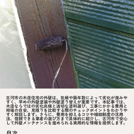
古河市の木造住宅の外壁は、気候や築年数によって劣化が進みや
すく、早めの外壁塗装や外壁塗り替えが重要です。本記事では、
木造ならではの劣化兆候と適切な塗料選び、工事にかかる費用と
相場の目安、見積りを比較する際のチェックポイントをわかりや
すく解説します。さらに、費用を抑えるコツや補助制度の活用
法、信頼できる業者の選び方まで具体的に紹介し、古河市で安心
して外壁メンテナンスを進められる実用的な情報を提供します。
目次