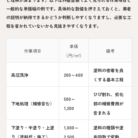
一般的な単価幅の例です。具体的な数値を押さえておくと、業者
の説明が納得できるかどうか判断しやすくなりますし、必要な工
程を省かれていないかも見抜きやすくなります。
単価
作業項目
備考
（円/m²）
塗料の密着を良
高圧洗浄
200～400
くする基本工程
ひび割れ、劣化
500～
下地処理（補修含む）
部の補修費用が
1,200
含まれる
下塗り・中塗り・上塗
1,000～
塗料の種類や塗
り（塗料代・施工）
2,500
布回数で変動