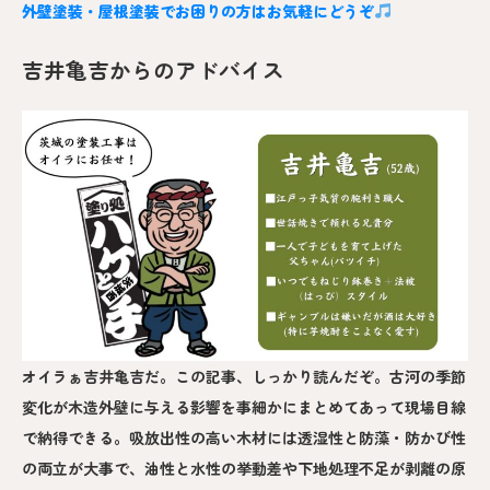
外壁塗装・屋根塗装でお困りの方はお気軽にどうぞ
吉井亀吉からのアドバイス
オイラぁ吉井亀吉だ。この記事、しっかり読んだぞ。古河の季節
変化が木造外壁に与える影響を事細かにまとめてあって現場目線
で納得できる。吸放出性の高い木材には透湿性と防藻・防かび性
の両立が大事で、油性と水性の挙動差や下地処理不足が剥離の原