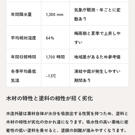
気象庁観測・年ごとに変
年間降水量
1,300 mm
動あり
梅雨期と夏季で上昇しや
平均相対湿度
64%
すい
年間日照時間
1,700 時間
地域差があるため参考値
冬季平均最低
凍結や霜が発生しやすい
-1.5℃
気温
期間あり
木材の特性と塗料の相性が招く劣化
木造外壁は素材自体が水分を吸放出する性質を持つため、塗料と
木材の相性が劣化の分かれ道になります。吸水性の高い素地に密
着性の低い塗料を乗せると、塗膜の剥離が進みやすくなります。