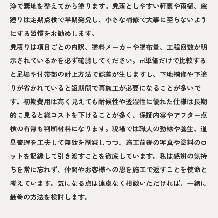
浄で素地を整えてから塗ります。見落としやすい軒裏や雨樋、窓
廻りは定期点検で早期発見し、小さな補修で大事に至らないよう
にする習慣をお勧めします。
見積りは項目ごとの内訳、塗料メーカーや塗布量、工程回数が明
示されているかを必ず確認してください。㎡単価だけで比較する
と足場や付帯部の計上方法で誤差が生じますし、下地補修や下塗
りが省かれていると短期間で再施工が必要になることが多いで
す。初期費用は高く見えても耐候性や透湿性に優れた仕様は長期
的に見ると総コストを下げることが多く、保証内容やアフター点
検の有無も判断材料になります。現場では職人の動線や養生、道
具管理を工夫して無駄を削減しつつ、施工前後の写真や塗料のロ
ットを記録して引き渡すことを徹底しています。私は感謝の気持
ちを常に忘れず、仲間やお客様への恩を施工で返すことを使命と
考えています。気になる点は遠慮なく相談いただければ、一緒に
最善の方法を検討します。