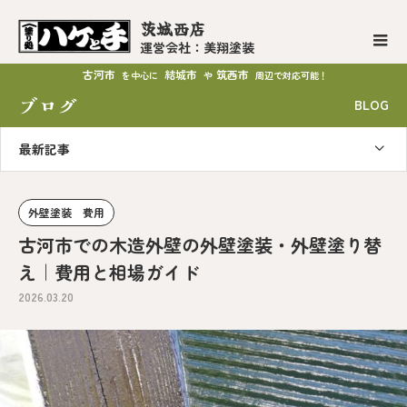
茨城西店
運営会社：美翔塗装
古河市
結城市
筑西市
を中心に
や
周辺で対応可能！
ブログ
BLOG
最新記事
外壁塗装 費用
古河市での木造外壁の外壁塗装・外壁塗り替
え｜費用と相場ガイド
2026.03.20