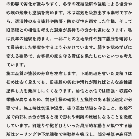
の影響で劣化が進みやすく、冬季の凍結融解や強風による塩分や
砂埃の飛来も塗膜を痛めます。木は湿気を吸放出する素材ですか
ら、透湿性のある塗料や防藻・防かび性を両立した仕様、そして
旧塗膜との相性を考えた選定が長持ちの分かれ道になります。私
は長年の経験を踏まえ、一邸ごとの立地条件や施工履歴を確認し
て最適化した提案をするよう心がけています。弱さを認め学びに
変える姿勢で、お客様の家を守る責任を果たしたいといつも考え
ています。
施工品質が塗装の寿命を左右します。下地処理を省いた見積りは
初めは安く見えても、旧塗膜の劣化や汚れが残ればどんな高性能
塗料も力を発揮しにくくなります。油性と水性では膨張・収縮の
挙動が異なるため、前回仕様の確認と互換性のある製品選定が必
要です。施工時は気温や湿度、塗り重ね間隔を守ること、乾燥不
足で内部に水分が残ると後で膨れや剥離の原因になることを徹底
しています。釘廻りや継ぎ目といった局所的な動きが集中する箇
所はシーリングや下地調整で挙動差を吸収し、部分補修や高圧洗