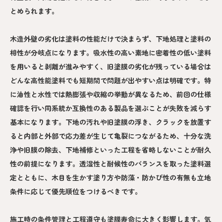
とめられます。
木造外壁の劣化は塗料の性能だけで決まらず、下地処理と塗料の
相性が分岐点になります。吸水性の高い素地に密着性の低い塗料
を用いると剥離が進みやすく、旧塗膜の劣化が残っている場合は
どんな高性能塗料でも短期間で問題が出やすい点は明確です。特
に油性と水性では熱膨張や収縮の挙動が異なるため、前回の仕様
確認を行い同系統か互換性のある製品を選ぶことが失敗を減らす
基本になります。下地の汚れや旧塗膜の浮き、クラックを放置す
ると内部と外部で応力差が生じて亀裂につながるため、十分な洗
浄や旧膜の除去、下地補修といった工程を省略しないことが耐久
性の前提になります。透湿性と耐候性のバランスを取った塗料選
定とともに、木目を生かす塗り方や防藻・防かび性の有無も立地
条件に応じて優先順位をつけるべきです。
施工時の条件管理と工程遵守も塗膜寿命に大きく影響します。気