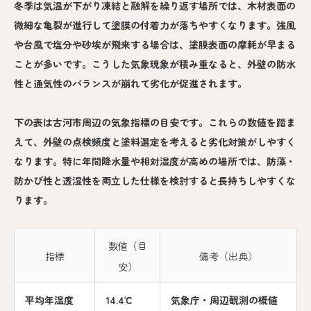
冬季は気温が下がり凍結と融解を繰り返す場所では、木材表面の
微細な亀裂が進行して塗膜の付着力が落ちやすくなります。強風
や台風で塩分や砂埃が飛来する場合は、塗膜表面の摩耗が早まる
ことが多いです。こうした気象現象が積み重なると、外壁の防水
性と通気性のバランスが崩れて劣化が促進されます。
下の表は古河市周辺の気象指標の目安です。これらの数値を踏ま
えて、外壁の点検頻度と塗料選定を考えると劣化対策がしやすく
なります。特に年間降水量や相対湿度が高めの場所では、防藻・
防かび性と透湿性を両立した仕様を検討すると長持ちしやすくな
ります。
数値（目
指標
備考（出典）
安）
平均年温度
14.4℃
気象庁・周辺観測の概値