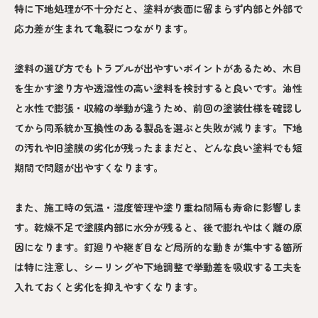
特に下地処理が不十分だと、塗料が表面に留まらず内部と外部で
応力差が生まれて亀裂につながります。
塗料の選び方でもトラブルが出やすいポイントがあるため、木目
を生かす塗り方や透湿性の高い塗料を検討すると良いです。油性
と水性で膨張・収縮の挙動が違うため、前回の塗装仕様を確認し
てから同系統か互換性のある製品を選ぶと失敗が減ります。下地
の汚れや旧塗膜の劣化が残ったままだと、どんな良い塗料でも短
期間で問題が出やすくなります。
また、施工時の気温・湿度管理や塗り重ね間隔も寿命に影響しま
す。乾燥不足で塗膜内部に水分が残ると、後で膨れやはく離の原
因になります。釘廻りや継ぎ目など局所的な動きが集中する箇所
は特に注意し、シーリングや下地調整で挙動差を吸収する工夫を
入れておくと劣化を抑えやすくなります。