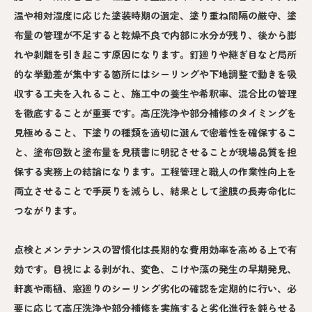
温や相対湿度に応じた塗装時期の選定、塗り重ね間隔の厳守、塗
布量の管理が不足すると乾燥不良で内部に水分が残り、後から膨
れや剥離を引き起こす原因になります。釘廻りや継ぎ目など局所
的な挙動差が集中する箇所にはシーリングや下地調整で動きを吸
収する工夫を入れること、施工中の養生や希釈率、混合比の管理
を徹底することが重要です。高圧洗浄や部分補修のタイミングを
見極めること、下塗りの種類を適切に選んで密着性を確保するこ
と、塗布回数と塗布量を見積書に明記させることが現場品質を担
保する実務上の結論になります。工程管理と職人の作業性向上を
両立させることで手戻りを減らし、結果として塗膜の長寿命化に
つながります。
点検とメンテナンスの習慣化は長期的な費用効率を高める上で有
効です。目視による剥がれ、変色、こけや藻の発生の早期発見、
軒裏や雨樋、窓廻りのシーリング劣化の確認を定期的に行い、必
要に応じて高圧洗浄や部分補修を実施すると劣化進行を鈍らせる