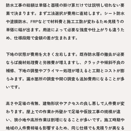
防水工事の総額は単価と面積の掛け算だけでは説明し切れない要
素で決まります。まず工法選択が費用に直結します。シート防水
や塗膜防水、FRPなどで材料費と施工工数が変わるため見積りの
単価に幅が出ます。用途によって必要な強度や仕上がりも違うた
め、仕様段階で金額の差が生まれます。
下地の状態が費用を大きく左右します。既存防水層の撤去が必要
ならば廃材処理費と労務費が増えますし、クラックや傾斜不良の
補修、下地の調整やプライマー処理が増えると工期とコストが膨
らみます。漏水箇所の調査や開口調査も追加費用になることが多
いです。
高さや足場の有無、建物形状やアクセスの良し悪しで人件費が変
わります。屋上での作業か外壁かで足場や仮設工事の規模が違
い、狭小地や高所作業は割増になることが多いです。施工時期や
地域の人件費相場も影響するため、同じ仕様でも見積りが異なる