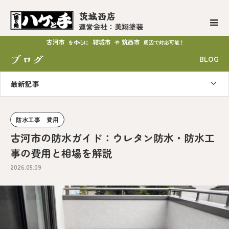
茨城西店
運営会社：美翔塗装
古河市
結城市
筑西市
を中心に
や
周辺で対応可能！
ブログ
BLOG
最新記事
防水工事 費用
古河市の防水ガイド：ウレタン防水・防水工
事の費用と相場を解説
2026.05.09