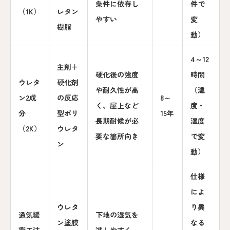
条件に依存し
件で
（1K）
レタン
やすい
変
樹脂
動）
4～12
主剤＋
硬化後の強度
時間
ウレタ
硬化剤
や耐久性が高
（温
ン2成
の反応
8～
く、屋上など
度・
分
型ポリ
15年
長期耐候が必
湿度
（2K）
ウレタ
要な箇所向き
で変
ン
動）
仕様
によ
ウレタ
り異
通気緩
下地の湿気を
ン塗膜
なる
衝工法
逃しやすく、