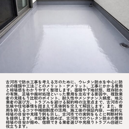
古河市で防水工事を考える方のために、ウレタン防水を中心に防
水の種類や工法ごとのメリット・デメリット、工事にかかる費用
と相場感をわかりやすく整理します。面積や下地状態、既存防水
の有無、足場や廃材処理といった費用を左右する要因や、複数業
者の見積もり比較のポイント、耐久性やメンテナンス頻度、地元
業者の選び方、トラブルを避ける契約時の注意点まで、古河市の
気候や住宅事情を踏まえて具体例を交えて解説します。また、費
用を抑えるコツや補助制度の活用、施工後の保証内容、一般的な
相場の目安や見積り例も示し、古河市での実例をもとに判断材料
を提供します。本記事を読めば、古河市でのウレタン防水の費用
相場の目安が掴め、信頼できる業者選びや見積りトラブル回避に
役立ちます。