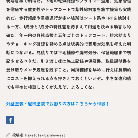
現場目線で納得だ。下地の乾燥確認やプライマー選定、気象管理
を徹底する重要性やトップコートで紫外線対策を施す提案も実践
的だ。歩行頻度や重機通行が多い場所はシート系やFRPを検討す
る一方、1成分と2成分の特性差を踏まえて用途を決める助言も的
確だ。年一回の目視点検と五年ごとのトップコート、排水詰まり
やチョーキング確認を勧める点は現実的で費用対効果を考えた判
断につながる。見積りでは下地補修や廃材処分、保証範囲まで明
記させるべきだ。引き渡し後は施工記録や保証書、取扱説明書を
受け取りメンテ履歴を残すこと。局所補修を早めに行えば長期的
にコストを抑えられる点も押さえておくといいぞ。小さな違和感
でも早めに相談しとくがええぞ、よろしくな。
外壁塗装・屋根塗装でお困りの方はこちらから相談！
投稿者:
haketote-ibaraki-west