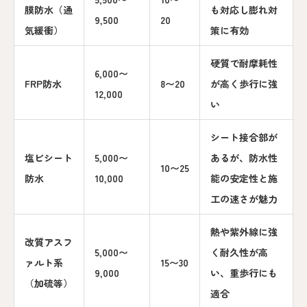
膜防水（通
も対応し膨れ対
9,500
20
気緩衝）
策に有効
硬質で耐摩耗性
6,000〜
FRP防水
8〜20
が高く歩行に強
12,000
い
シート接合部が
塩ビシート
5,000〜
あるが、防水性
10〜25
防水
10,000
能の安定性と施
工の速さが魅力
熱や紫外線に強
改質アスフ
5,000〜
く耐久性が高
ァルト系
15〜30
9,000
い、重歩行にも
（加硫等）
適合