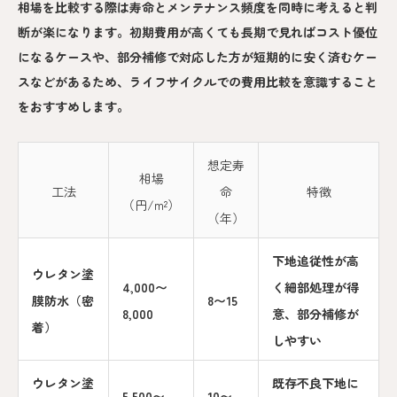
相場を比較する際は寿命とメンテナンス頻度を同時に考えると判
断が楽になります。初期費用が高くても長期で見ればコスト優位
になるケースや、部分補修で対応した方が短期的に安く済むケー
スなどがあるため、ライフサイクルでの費用比較を意識すること
をおすすめします。
想定寿
相場
工法
命
特徴
（円/m²）
（年）
下地追従性が高
ウレタン塗
4,000〜
く細部処理が得
膜防水（密
8〜15
8,000
意、部分補修が
着）
しやすい
ウレタン塗
既存不良下地に
5,500〜
10〜