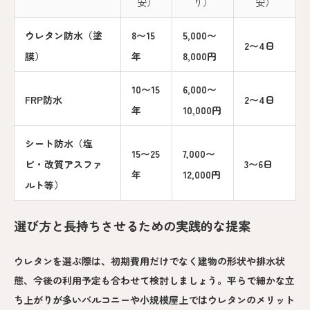
安）
り）
安）
ウレタン防水（塗
8〜15
5,000〜
2〜4日
膜）
年
8,000円
10〜15
6,000〜
FRP防水
2〜4日
年
10,000円
シート防水（塩
15〜25
7,000〜
ビ・改質アスファ
3〜6日
年
12,000円
ルト等）
選び方と長持ちさせるための実践的な提案
ウレタンを選ぶ際は、初期費用だけでなく建物の形状や排水状
態、今後の利用予定も合わせて検討しましょう。平らで細かな立
ち上がりが多いバルコニーや小規模屋上ではウレタンのメリット