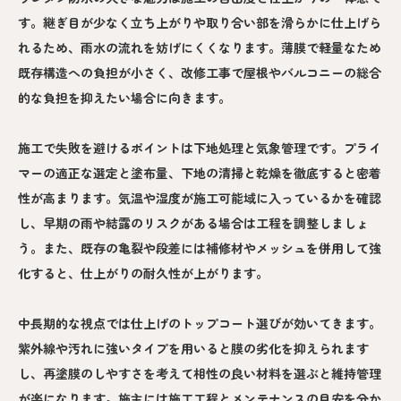
す。継ぎ目が少なく立ち上がりや取り合い部を滑らかに仕上げら
れるため、雨水の流れを妨げにくくなります。薄膜で軽量なため
既存構造への負担が小さく、改修工事で屋根やバルコニーの総合
的な負担を抑えたい場合に向きます。
施工で失敗を避けるポイントは下地処理と気象管理です。プライ
マーの適正な選定と塗布量、下地の清掃と乾燥を徹底すると密着
性が高まります。気温や湿度が施工可能域に入っているかを確認
し、早期の雨や結露のリスクがある場合は工程を調整しましょ
う。また、既存の亀裂や段差には補修材やメッシュを併用して強
化すると、仕上がりの耐久性が上がります。
中長期的な視点では仕上げのトップコート選びが効いてきます。
紫外線や汚れに強いタイプを用いると膜の劣化を抑えられます
し、再塗膜のしやすさを考えて相性の良い材料を選ぶと維持管理
が楽になります。施主には施工工程とメンテナンスの目安を分か