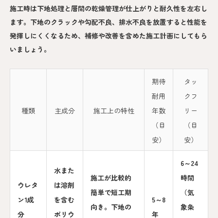
施工時は下地処理と層間の乾燥管理が仕上がりと耐久性を左右し
ます。下地のクラックや勾配不良、排水不良を放置すると性能を
発揮しにくくなるため、補修や改善を含めた施工計画にしてもら
いましょう。
期待
タッ
耐用
クフ
種類
主成分
施工上の特性
年数
リー
（目
（目
安）
安）
6～24
水また
施工が比較的
時間
ウレタ
は溶剤
簡単で短工期
（気
ン1成
を含む
5～8
向き。下地の
象条
分
ポリウ
年