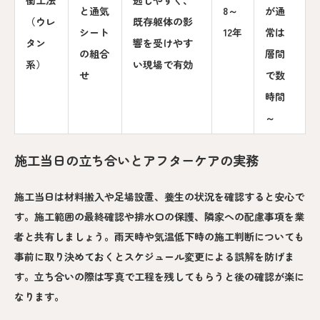
と通気
8～
が通
（ウレ
既存躯体の影
シート
12年
常は
タン
響を受けやす
の組合
層間
系）
い現場で有効
せ
で数
時間
～
施工当日の立ち合いとアフターケアの実務
施工当日は材料搬入や足場設置、養生の状況を確認すると安心で
す。施工範囲の最終確認や排水口の保護、隣家への配慮事項を業
者と共有しましょう。雨天時や気温低下時の施工判断についても
事前に取り決めておくとスケジュール変更による誤解を防げま
す。立ち合いの際は写真で工程を残してもらうと後の確認が楽に
なります。