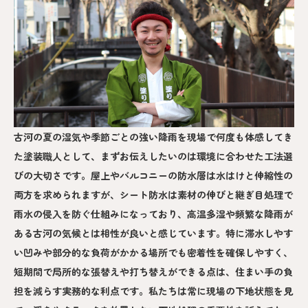
古河の夏の湿気や季節ごとの強い降雨を現場で何度も体感してき
た塗装職人として、まずお伝えしたいのは環境に合わせた工法選
びの大切さです。屋上やバルコニーの防水層は水はけと伸縮性の
両方を求められますが、シート防水は素材の伸びと継ぎ目処理で
雨水の侵入を防ぐ仕組みになっており、高温多湿や頻繁な降雨が
ある古河の気候とは相性が良いと感じています。特に滞水しやす
い凹みや部分的な負荷がかかる場所でも密着性を確保しやすく、
短期間で局所的な張替えや打ち替えができる点は、住まい手の負
担を減らす実務的な利点です。私たちは常に現場の下地状態を見