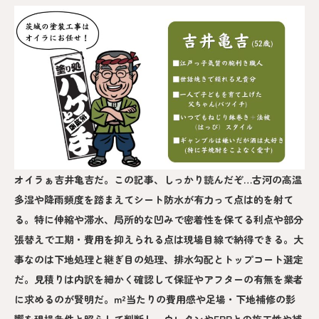
オイラぁ吉井亀吉だ。この記事、しっかり読んだぞ…古河の高温
多湿や降雨頻度を踏まえてシート防水が有力って点は的を射て
る。特に伸縮や滞水、局所的な凹みで密着性を保てる利点や部分
張替えで工期・費用を抑えられる点は現場目線で納得できる。大
事なのは下地処理と継ぎ目の処理、排水勾配とトップコート選定
だ。見積りは内訳を細かく確認して保証やアフターの有無を業者
に求めるのが賢明だ。m²当たりの費用感や足場・下地補修の影
響を現場条件と照らして判断し、ウレタンやFRPとの施工性や補