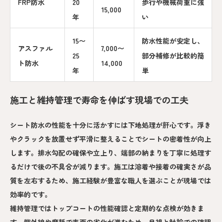
FRP防水
20
歩行や機械荷重に強
15,000
年
い
15〜
防水性能が安定し、
アスファル
7,000〜
25
部分補修が比較的簡
ト防水
14,000
年
単
施工と維持管理で寿命を伸ばす現場での工夫
シート防水の性能を十分に活かすには下地処理が肝心です。浮き
やクラックを放置せず平滑に整えることでシートの密着性が向上
します。排水勾配の確保や立上り、端部の納まりを丁寧に処理す
るだけで後の不具合が減ります。施工は溶着や接着の確実さが品
質を左右するため、施工経験が豊富な職人を選ぶことが現場では
効率的です。
維持管理ではトップコートの性能確認と定期的な点検が効きま