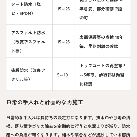
シート防水（塩
15～25
年目安、部分補修で延
ビ・EPDM）
命可
アスファルト防水
表面保護層の点検 10年
（改質アスファル
15～25
毎、早期剥離の確認
ト等）
トップコートの再塗布 3
塗膜防水（改良ア
5～10
～5年毎、歩行部は頻繁
クリル等）
に確認
日常の手入れと計画的な再施工
日常的な手入れは長持ちの決定打になります。排水口や目地の清
掃、落ち葉やゴミの除去を定期的に行うと水溜まりが減り、防水
層への負担が軽くなります。植木や架台などが接触している箇所