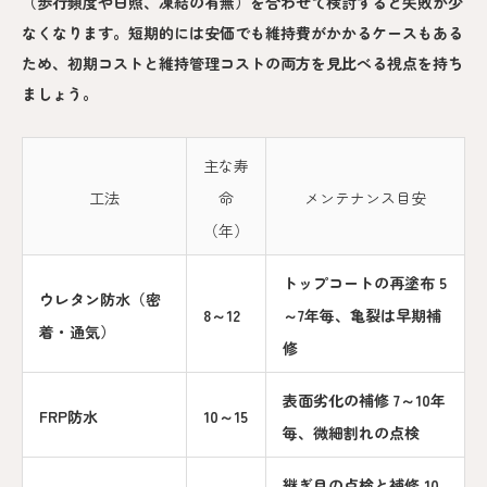
（歩行頻度や日照、凍結の有無）を合わせて検討すると失敗が少
なくなります。短期的には安価でも維持費がかかるケースもある
ため、初期コストと維持管理コストの両方を見比べる視点を持ち
ましょう。
主な寿
工法
命
メンテナンス目安
（年）
トップコートの再塗布 5
ウレタン防水（密
8～12
～7年毎、亀裂は早期補
着・通気）
修
表面劣化の補修 7～10年
FRP防水
10～15
毎、微細割れの点検
継ぎ目の点検と補修 10