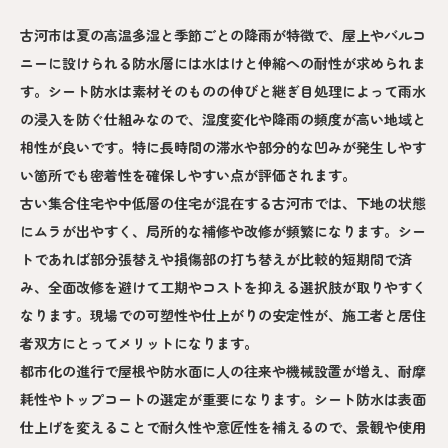
古河市は夏の高温多湿と季節ごとの降雨が特徴で、屋上やバルコ
ニーに設けられる防水層には水はけと伸縮への耐性が求められま
す。シート防水は素材そのものの伸びと継ぎ目処理によって雨水
の浸入を防ぐ仕組みなので、湿度変化や降雨の頻度が高い地域と
相性が良いです。特に長時間の滞水や部分的な凹みが発生しやす
い箇所でも密着性を確保しやすい点が評価されます。
古い集合住宅や中低層の住宅が混在する古河市では、下地の状態
にムラが出やすく、局所的な補修や改修が頻繁になります。シー
トであれば部分張替えや損傷部の打ち替えが比較的短期間で済
み、全面改修を避けて工期やコストを抑える選択肢が取りやすく
なります。現場での可塑性や仕上がりの安定性が、施工者と居住
者双方にとってメリットになります。
都市化の進行で屋根や防水面に人の往来や機械設置が増え、耐摩
耗性やトップコートの選定が重要になります。シート防水は表面
仕上げを変えることで耐久性や意匠性を補えるので、景観や使用