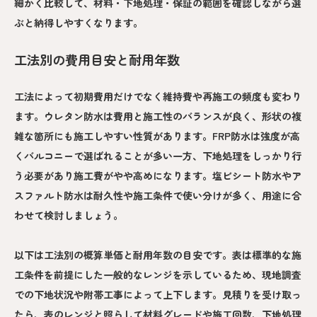
細かく比較して、材料・下地処理・保証の範囲を確認しながら選
ぶと納得しやすくなります。
工法別の費用目安と耐用年数
工法によって初期費用だけでなく維持費や再施工の頻度も変わり
ます。ウレタン防水は費用と施工性のバランスが良く、形状の複
雑な箇所にも施工しやすい性質があります。FRP防水は強度が高
くバルコニーで選ばれることが多い一方、下地処理をしっかり行
う必要があり施工費がやや高めになります。塩ビシート防水やア
スファルト防水は耐久性や施工条件で使い分けが多く、用途に合
わせて検討しましょう。
以下は工法別の概算単価と耐用年数の目安です。表は標準的な施
工条件を前提にした一般的なレンジを示しているため、現地調査
での下地状況や附帯工事によって上下します。見積りを受け取っ
たら、表のレンジと照らして材料グレードや施工回数、下地処理