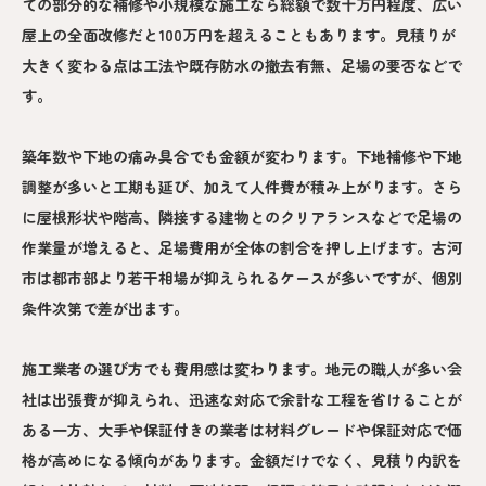
ての部分的な補修や小規模な施工なら総額で数十万円程度、広い
屋上の全面改修だと100万円を超えることもあります。見積りが
大きく変わる点は工法や既存防水の撤去有無、足場の要否などで
す。
築年数や下地の痛み具合でも金額が変わります。下地補修や下地
調整が多いと工期も延び、加えて人件費が積み上がります。さら
に屋根形状や階高、隣接する建物とのクリアランスなどで足場の
作業量が増えると、足場費用が全体の割合を押し上げます。古河
市は都市部より若干相場が抑えられるケースが多いですが、個別
条件次第で差が出ます。
施工業者の選び方でも費用感は変わります。地元の職人が多い会
社は出張費が抑えられ、迅速な対応で余計な工程を省けることが
ある一方、大手や保証付きの業者は材料グレードや保証対応で価
格が高めになる傾向があります。金額だけでなく、見積り内訳を