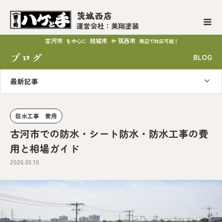
茨城西店
運営会社：美翔塗装
古河市
結城市
筑西市
を中心に
や
周辺で対応可能！
ブログ
BLOG
最新記事
防水工事 費用
古河市での防水・シート防水・防水工事の費
用と相場ガイド
2026.05.10