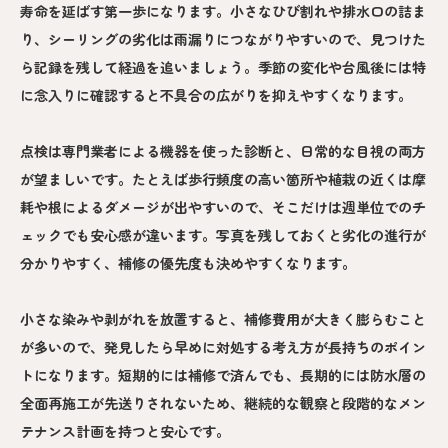
寿命を延ばす第一歩になります。小さなひび割れや排水口の詰ま
り、シーリングの劣化は雨漏りにつながりやすいので、見つけた
ら記録を残して経過を追いましょう。季節の変化や台風後には特
に念入りに確認すると不具合の広がりを抑えやすくなります。
点検は専門業者による機器を使った診断と、日常的な目視の両方
が望ましいです。たとえば歩行頻度の高い箇所や植栽の近くは摩
耗や根によるダメージが出やすいので、そこだけは週単位でのチ
ェックでも安心感が違います。写真を残しておくと劣化の進行が
分かりやすく、補修の優先度も決めやすくなります。
小さな染みや剥がれを放置すると、補修費用が大きく膨らむこと
が多いので、発見したら早めに対処する考え方が長持ちのポイン
トになります。短期的には補修で済んでも、長期的には防水層の
全面再施工が先送りされないため、継続的な観察と段階的なメン
テナンス計画を持つと安心です。