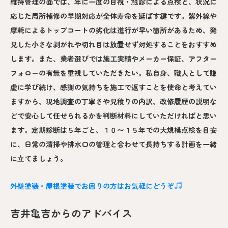
維持管理の面では、年に一度の目視・触診による点検と、状況に
応じた局所補修の早期対応が全体寿命を延ばす鍵です。紫外線や
摩耗によるトップコートの劣化は進行が早い箇所があるため、発
見した小さな剥がれや切れ目は放置せず対処することをおすすめ
します。また、業者選びでは施工実績やメーカー保証、アフター
フォローの有無を重視していただきたい。私自身、職人として謙
虚に学び続け、感謝の気持ちを施工で返すことを使命と考えてい
ますから、現地調査の丁寧さや見積りの内訳、改修履歴の説明な
どで安心して任せられるかを判断材料にしていただければと思い
ます。定期診断は５年ごと、１０〜１５年での大規模点検を目安
に、日常の清掃や排水口の管理と合わせて長持ちする計画を一緒
に立てましょう。
外壁塗装・屋根塗装でお困りの方はお気軽にどうぞ
吉井亀吉からのアドバイス