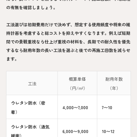
の有無を確認しましょう。
工法選びは初期費用だけで決めず、想定する使用頻度や将来の維
持計画を考慮すると総コストを抑えやすくなります。例えば短期
間での景観重視なら仕上げ重視の材料を、長期での耐久性を優先
するなら耐用年数の長い工法を選ぶと後での再施工回数を減らせ
ます。
概算単価
耐用年数
工法
（円/m²）
（年）
ウレタン防水（密
4,000〜7,000
7〜10
着）
ウレタン防水（通気
6,000〜9,000
10〜12
緩衝）