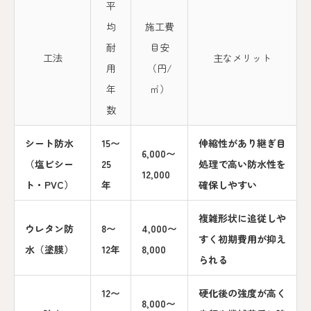
平
均
施工費
耐
目安
工法
主なメリット
用
（円/
年
㎡）
数
シート防水
15〜
伸縮性があり継ぎ目
6,000〜
（塩ビシー
25
処理で高い防水性を
12,000
ト・PVC）
年
確保しやすい
複雑形状に追従しや
ウレタン防
8〜
4,000〜
すく初期費用が抑え
水（塗膜）
12年
8,000
られる
12〜
硬化後の強度が高く
8,000〜