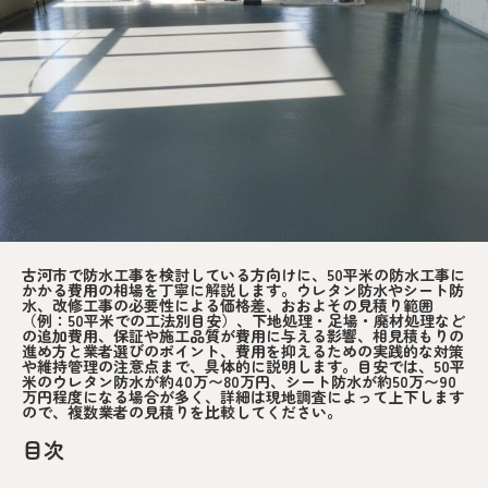
古河市で防水工事を検討している方向けに、50平米の防水工事に
かかる費用の相場を丁寧に解説します。ウレタン防水やシート防
水、改修工事の必要性による価格差、おおよその見積り範囲
（例：50平米での工法別目安）、下地処理・足場・廃材処理など
の追加費用、保証や施工品質が費用に与える影響、相見積もりの
進め方と業者選びのポイント、費用を抑えるための実践的な対策
や維持管理の注意点まで、具体的に説明します。目安では、50平
米のウレタン防水が約40万〜80万円、シート防水が約50万〜90
万円程度になる場合が多く、詳細は現地調査によって上下します
ので、複数業者の見積りを比較してください。
目次