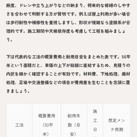
頻度、ドレンや立ち上がりなどの納まり、将来的な修繕のしやす
さを合わせて判断する方が賢明です。例えば屋上利用が多い場合
は歩行耐性や補修性を重視しますし、形状が複雑なら塗膜系が合
理的です。施工期間や天候依存度も考慮して工程を組みましょ
う。
下は代表的な工法の概算費用と耐用目安をまとめた表です。50平
米という面積だと、単価の上下が総額に直結するため、見積りの
内訳を細かく確認することが有効です。材料費、下地処理、廃材
処理、足場や交通整備などの項目が費用差を生むことを念頭に置
きましょう。
施
概算費用
耐用年
工
想定メン
工法
（50平
数（目
日
テ周期
米）
安）