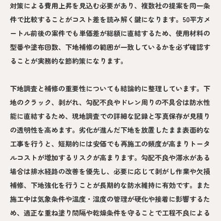
対策による費用上昇を見込む必要があり、複数社の提案を同一条
件で比較することがコスト差を読み解く鍵になります。50平方メ
ートル前後の案件でも単価差が総額に直結するため、使用材料の
型番や塗布回数、下地補修の範囲が一致しているかを必ず確認す
ることが実務的な節約策になります。
下地調査と補修の重要性についても結論的に整理しています。下
地のクラック、剥がれ、勾配不良やドレン周りの不具合は防水性
能に直結するため、現地調査での詳細な記録と写真保存が見積り
の透明性を高めます。劣化が進んだ下地を放置したまま表面的な
工事を行うと、短期的には安価でも再施工の頻度が高まりトータ
ルコストが増加するリスクが高まります。勾配不良や滞水がある
場合は排水経路の改善を優先し、必要に応じて剥がし作業や欠損
補修、下地強化を行うことが長期的な防水維持に有効です。また
施工中は気象条件や温度・湿度の管理が硬化や接着に影響するた
め、適正な重ね塗り間隔や乾燥条件を守ることで工程不良による