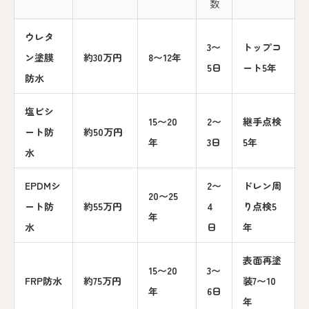
数
ウレタ
3〜
トップコ
ン塗膜
約30万円
8〜12年
5日
ート5年
防水
塩ビシ
15〜20
2〜
継手点検
ート防
約50万円
年
3日
5年
水
EPDMシ
2〜
ドレン周
20〜25
ート防
約55万円
4
り点検5
年
水
日
年
表面再塗
15〜20
3〜
FRP防水
約75万円
装7〜10
年
6日
年