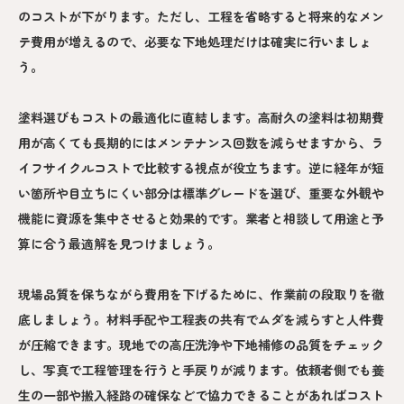
のコストが下がります。ただし、工程を省略すると将来的なメン
テ費用が増えるので、必要な下地処理だけは確実に行いましょ
う。
塗料選びもコストの最適化に直結します。高耐久の塗料は初期費
用が高くても長期的にはメンテナンス回数を減らせますから、ラ
イフサイクルコストで比較する視点が役立ちます。逆に経年が短
い箇所や目立ちにくい部分は標準グレードを選び、重要な外観や
機能に資源を集中させると効果的です。業者と相談して用途と予
算に合う最適解を見つけましょう。
現場品質を保ちながら費用を下げるために、作業前の段取りを徹
底しましょう。材料手配や工程表の共有でムダを減らすと人件費
が圧縮できます。現地での高圧洗浄や下地補修の品質をチェック
し、写真で工程管理を行うと手戻りが減ります。依頼者側でも養
生の一部や搬入経路の確保などで協力できることがあればコスト