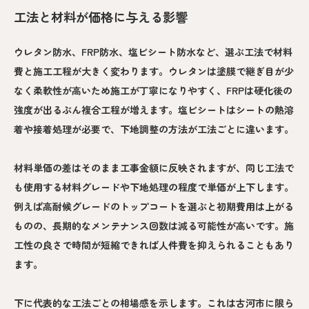
工法と材料が価格に与える影響
ウレタン防水、FRP防水、塩ビシート防水など、選ぶ工法で材料
費と施工工程が大きく変わります。ウレタンは塗膜で継ぎ目が少
なく柔軟性が高いため施工が丁寧になりやすく、FRPは硬化後の
強度が出るぶん複合工程が増えます。塩ビシートはシートの熱溶
着や接着処理が必要で、下地調整の方法が工法ごとに違います。
材料単価の差はそのまま工事金額に反映されますが、同じ工法で
も使用する材料グレードや下地処理の程度で単価が上下します。
例えば高耐候グレードのトップコートを選ぶと初期費用は上がる
ものの、長期的なメンテナンス回数は減る可能性が高いです。施
工性の良さで時間が短縮できれば人件費を抑えられることもあり
ます。
下に代表的な工法ごとの相場感を示します。これは古河市に限ら