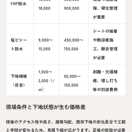
FRP防水
18,000
900,000
保、硬化管理
が重要
シートの接着
塩ビシー
9,000〜
450,000〜
や熱溶着施
ト防水
15,000
750,000
工、継目管理
が必要
1,000〜
剥離・欠損補
下地補修
50,000〜
3,000（/
修、増し打ち
（目安）
150,000
㎡）
等の別途費用
現場条件と下地状態が生む価格差
現場のアクセス性や高さ、屋根勾配、既存下地の劣化具合で工期
と手間が変わるため、見積り幅が広がります。足場の架設が必要