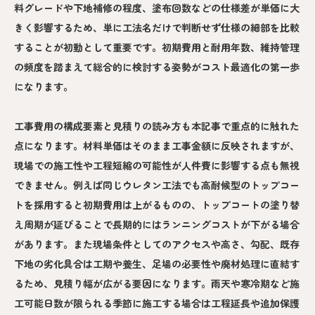
料グレードや下地補修の程度、塗布回数などの仕様差が単価に大
きく影響するため、単に工法名だけで判断せず仕様の細部を比較
することが初動として重要です。初期費用と耐用年数、維持管理
の頻度を踏まえて総合的に検討する姿勢がコスト最適化の第一歩
になります。
工事費用の構成要素と見積りの読み方も本記事で重点的に触れた
点になります。材料単価はそのまま工事金額に反映されますが、
現場での施工性や工程短縮の可能性が人件費に影響する点も無視
できません。例えば同じウレタン工法でも高耐候型のトップコー
トを採用すると初期費用は上がるものの、トップコートの塗り替
え周期が延びることで長期的にはランニングコストが下がる場合
があります。また現場条件としてのアクセスや高さ、勾配、既存
下地の劣化具合は工期や養生、足場の必要性や廃材処理に直結す
るため、見積り幅が広がる要因になります。雨天や寒冷期など施
工可能日数が限られる季節に施工する場合は工程延長や追加保護