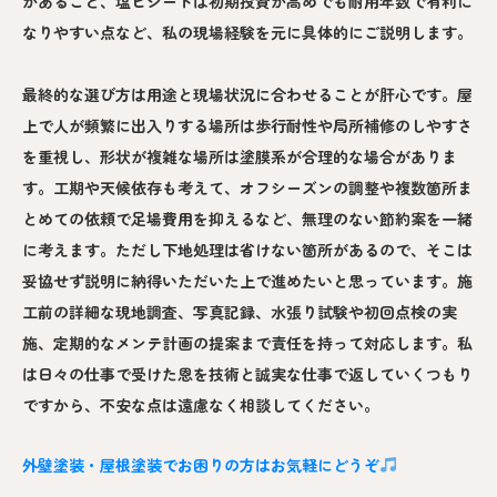
があること、塩ビシートは初期投資が高めでも耐用年数で有利に
なりやすい点など、私の現場経験を元に具体的にご説明します。
最終的な選び方は用途と現場状況に合わせることが肝心です。屋
上で人が頻繁に出入りする場所は歩行耐性や局所補修のしやすさ
を重視し、形状が複雑な場所は塗膜系が合理的な場合がありま
す。工期や天候依存も考えて、オフシーズンの調整や複数箇所ま
とめての依頼で足場費用を抑えるなど、無理のない節約案を一緒
に考えます。ただし下地処理は省けない箇所があるので、そこは
妥協せず説明に納得いただいた上で進めたいと思っています。施
工前の詳細な現地調査、写真記録、水張り試験や初回点検の実
施、定期的なメンテ計画の提案まで責任を持って対応します。私
は日々の仕事で受けた恩を技術と誠実な仕事で返していくつもり
ですから、不安な点は遠慮なく相談してください。
外壁塗装・屋根塗装でお困りの方はお気軽にどうぞ