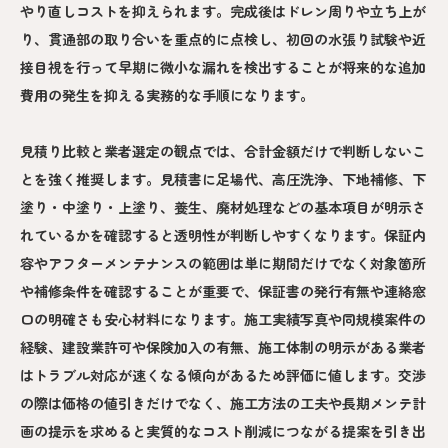
やり直しコストを抑えられます。完成後はドレン周りや立ち上が
り、貫通部の取り合いを重点的に点検し、初回の水張り試験や近
接目視を行って早期に微小な漏れを検出することが将来的な追加
費用の発生を抑える実務的な手順になります。
見積り比較と業者選定の観点では、合計金額だけで判断しないこ
とを強く推奨します。見積書に足場代、高圧洗浄、下地補修、下
塗り・中塗り・上塗り、養生、廃材処理などの基本項目が明示さ
れているかを確認すると透明性が判断しやすくなります。保証内
容やアフターメンテナンスの範囲は単に期間だけでなく対象箇所
や補修条件を確認することが重要で、保証書の発行有無や連絡窓
口の明確さも安心材料になります。施工実績写真や同規模案件の
経験、建設業許可や保険加入の有無、施工体制の明示がある業者
はトラブル対応が速くなる傾向があるため評価に値します。交渉
の際は価格の値引きだけでなく、施工方法の工夫や長期メンテ計
画の提示を求めると実質的なコスト削減につながる提案を引き出