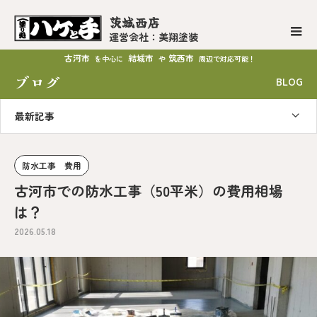
茨城西店
運営会社：美翔塗装
古河市
結城市
筑西市
を中心に
や
周辺で対応可能！
ブログ
BLOG
最新記事
防水工事 費用
古河市での防水工事（50平米）の費用相場
は？
2026.05.18