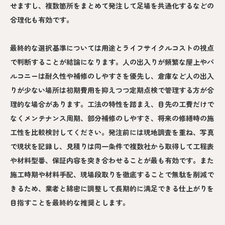
せますし、複数箇所をまとめて発注して足場を共通化するなどの
合理化も有効です。
最終的な選択基準については用途とライフサイクルコストの視点
で判断することが結論になります。人の出入りが頻繁な屋上やバ
ルコニーは耐久性や補修のしやすさを優先し、倉庫など人の出入
りが少ない場所は初期費用を抑えつつ定期点検で管理する方が合
理的な場合があります。工法の特性を踏まえ、目先の工費だけで
なくメンテナンス周期、部分補修のしやすさ、将来の修繕時の施
工性を比較検討してください。発注前には現地調査を重ね、写真
で現状を記録し、見積りは同一条件で複数社から取得して工程表
や材料型番、保証内容を突き合わせることが最も有効です。また
施工時期や材料手配、現場段取りを徹底することで無駄を削減で
きるため、業者と綿密に調整して長期的に満足できる仕上がりを
目指すことを最終的な推奨とします。