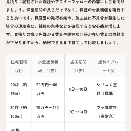
見積りに記載された保証やアフターフォローの内容にも目を向け
ましょう。保証期間の長さだけでなく、保証の対象範囲を確認す
ると良いです。保証書の発行有無や、施工後に不具合が発生した
場合の連絡窓口、補修の条件などを確認すると安心感が増しま
す。見積りの説明を嫌がる業者や曖昧な回答が多い業者は信頼度
が下がりますから、納得できるまで質問して比較しましょう。
住宅面積
外壁塗装相
施工期間
塗料のグレ
（坪）
場（目安）
（目安）
ード例
20坪（約
50万円〜80
シリコン塗
5日〜10日
66㎡）
万円
料（標準）
30坪（約
70万円〜120
フッ素塗料
7日〜14日
100㎡）
万円
（高耐久）
40坪