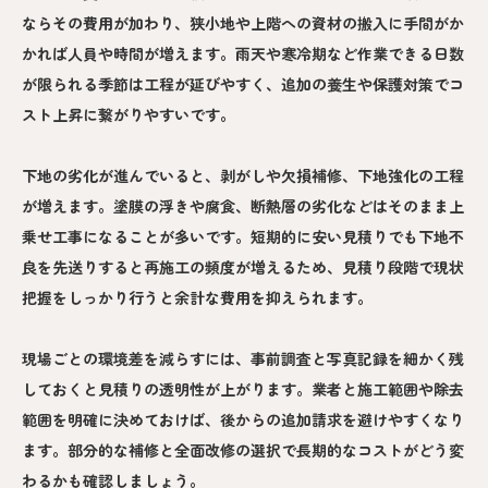
ならその費用が加わり、狭小地や上階への資材の搬入に手間がか
かれば人員や時間が増えます。雨天や寒冷期など作業できる日数
が限られる季節は工程が延びやすく、追加の養生や保護対策でコ
スト上昇に繋がりやすいです。
下地の劣化が進んでいると、剥がしや欠損補修、下地強化の工程
が増えます。塗膜の浮きや腐食、断熱層の劣化などはそのまま上
乗せ工事になることが多いです。短期的に安い見積りでも下地不
良を先送りすると再施工の頻度が増えるため、見積り段階で現状
把握をしっかり行うと余計な費用を抑えられます。
現場ごとの環境差を減らすには、事前調査と写真記録を細かく残
しておくと見積りの透明性が上がります。業者と施工範囲や除去
範囲を明確に決めておけば、後からの追加請求を避けやすくなり
ます。部分的な補修と全面改修の選択で長期的なコストがどう変
わるかも確認しましょう。