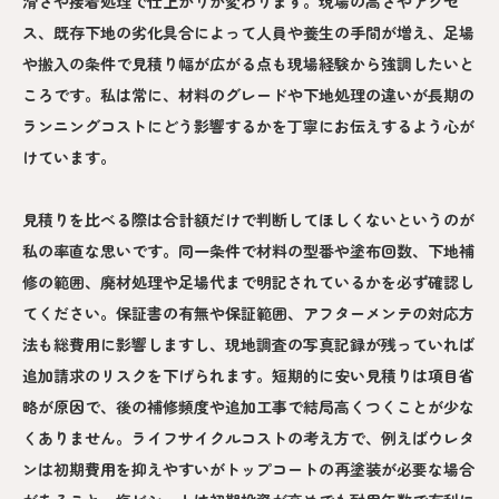
滑さや接着処理で仕上がりが変わります。現場の高さやアクセ
ス、既存下地の劣化具合によって人員や養生の手間が増え、足場
や搬入の条件で見積り幅が広がる点も現場経験から強調したいと
ころです。私は常に、材料のグレードや下地処理の違いが長期の
ランニングコストにどう影響するかを丁寧にお伝えするよう心が
けています。
見積りを比べる際は合計額だけで判断してほしくないというのが
私の率直な思いです。同一条件で材料の型番や塗布回数、下地補
修の範囲、廃材処理や足場代まで明記されているかを必ず確認し
てください。保証書の有無や保証範囲、アフターメンテの対応方
法も総費用に影響しますし、現地調査の写真記録が残っていれば
追加請求のリスクを下げられます。短期的に安い見積りは項目省
略が原因で、後の補修頻度や追加工事で結局高くつくことが少な
くありません。ライフサイクルコストの考え方で、例えばウレタ
ンは初期費用を抑えやすいがトップコートの再塗装が必要な場合