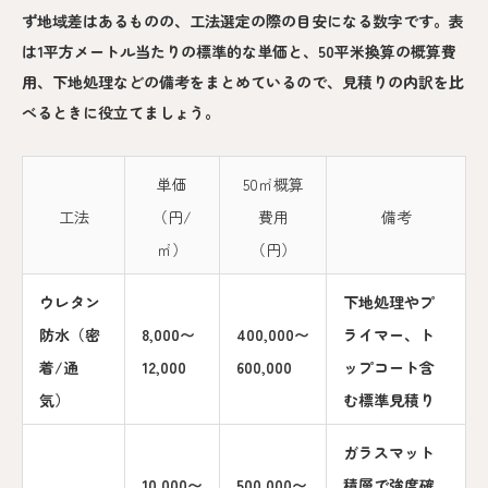
ず地域差はあるものの、工法選定の際の目安になる数字です。表
は1平方メートル当たりの標準的な単価と、50平米換算の概算費
用、下地処理などの備考をまとめているので、見積りの内訳を比
べるときに役立てましょう。
単価
50㎡概算
工法
（円/
費用
備考
㎡）
（円）
ウレタン
下地処理やプ
防水（密
8,000〜
400,000〜
ライマー、ト
着/通
12,000
600,000
ップコート含
気）
む標準見積り
ガラスマット
10,000〜
500,000〜
積層で強度確