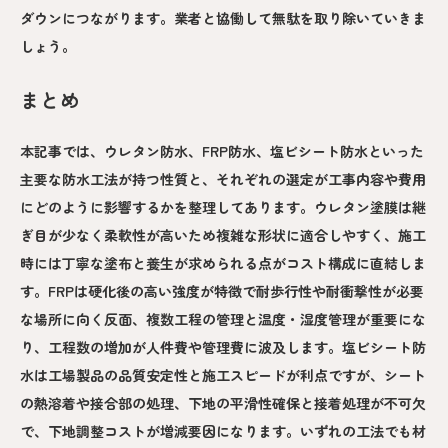
ダウンにつながります。業者と協働して無駄を取り除いていきま
しょう。
まとめ
本記事では、ウレタン防水、FRP防水、塩ビシート防水といった
主要な防水工法が持つ性質と、それぞれの選定が工事内容や費用
にどのように影響するかを整理してあります。ウレタン塗膜は継
ぎ目が少なく柔軟性が高いため複雑な形状に適合しやすく、施工
時には丁寧な塗布と養生が求められる点がコスト構成に直結しま
す。FRPは硬化後の高い強度が特徴で耐歩行性や耐衝撃性が必要
な場所に向く反面、複数工程の管理と温度・湿度管理が重要にな
り、工程数の増加が人件費や管理費に波及します。塩ビシート防
水は工場製品の品質安定性と施工スピードが利点ですが、シート
の熱溶着や接合部の処理、下地の平滑性確保と接着処理が不可欠
で、下地調整コストが増減要因になります。いずれの工法でも材