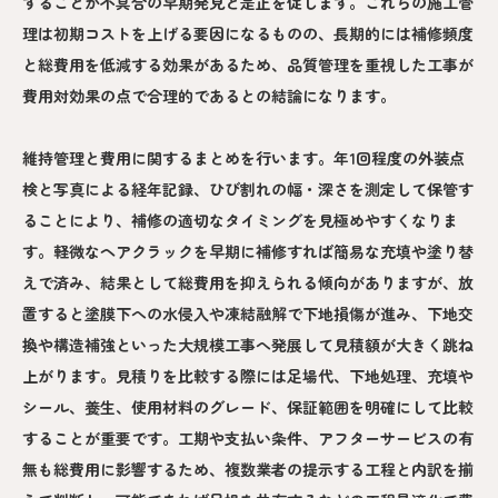
することが不具合の早期発見と是正を促します。これらの施工管
理は初期コストを上げる要因になるものの、長期的には補修頻度
と総費用を低減する効果があるため、品質管理を重視した工事が
費用対効果の点で合理的であるとの結論になります。
維持管理と費用に関するまとめを行います。年1回程度の外装点
検と写真による経年記録、ひび割れの幅・深さを測定して保管す
ることにより、補修の適切なタイミングを見極めやすくなりま
す。軽微なヘアクラックを早期に補修すれば簡易な充填や塗り替
えで済み、結果として総費用を抑えられる傾向がありますが、放
置すると塗膜下への水侵入や凍結融解で下地損傷が進み、下地交
換や構造補強といった大規模工事へ発展して見積額が大きく跳ね
上がります。見積りを比較する際には足場代、下地処理、充填や
シール、養生、使用材料のグレード、保証範囲を明確にして比較
することが重要です。工期や支払い条件、アフターサービスの有
無も総費用に影響するため、複数業者の提示する工程と内訳を揃