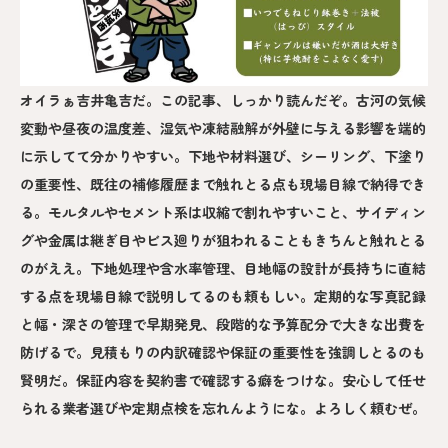
オイラぁ吉井亀吉だ。この記事、しっかり読んだぞ。古河の気候
変動や昼夜の温度差、湿気や凍結融解が外壁に与える影響を端的
に示してて分かりやすい。下地や材料選び、シーリング、下塗り
の重要性、既往の補修履歴まで触れとる点も現場目線で納得でき
る。モルタルやセメント系は収縮で割れやすいこと、サイディン
グや金属は継ぎ目やビス廻りが狙われることもきちんと触れとる
のがええ。下地処理や含水率管理、目地幅の設計が長持ちに直結
する点を現場目線で説明してるのも頼もしい。定期的な写真記録
と幅・深さの管理で早期発見、段階的な予算配分で大きな出費を
防げるで。見積もりの内訳確認や保証の重要性を強調しとるのも
賢明だ。保証内容を契約書で確認する癖をつけな。安心して任せ
られる業者選びや定期点検を忘れんようにな。よろしく頼むぜ。