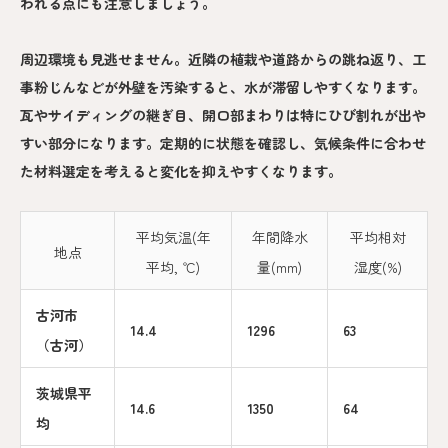
われる点にも注意しましょう。
周辺環境も見逃せません。近隣の植栽や道路からの跳ね返り、工
事粉じんなどが外壁を汚染すると、水が滞留しやすくなります。
瓦やサイディングの継ぎ目、開口部まわりは特にひび割れが出や
すい部分になります。定期的に状態を確認し、気候条件に合わせ
た材料選定を考えると変化を抑えやすくなります。
平均気温(年
年間降水
平均相対
地点
平均, ℃)
量(mm)
湿度(%)
古河市
14.4
1296
63
（古河）
茨城県平
14.6
1350
64
均