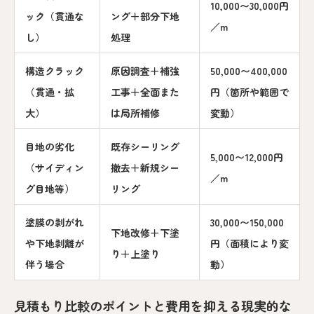
10,000〜30,000円
ック（貫通な
ング＋部分下地
／m
し）
処理
構造クラック
原因調査＋補強
50,000〜400,000
（貫通・拡
工事＋全面また
円（箇所や範囲で
大）
は局所補修
変動）
目地の劣化
既存シーリング
5,000〜12,000円
（サイディン
撤去＋新規シー
／m
グ目地等）
リング
塗膜の剥がれ
30,000〜150,000
下地改修＋下塗
や下地剥離が
円（面積により変
り＋上塗り
伴う場合
動）
見積もり比較のポイントと費用を抑える現実的な