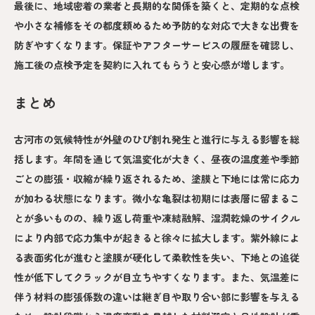
最後に、地域密着の業者と長期的な関係を築くと、定期的な点検
や小さな補修をその都度頼めるため予防的な対応で大きな出費を
防ぎやすくなります。保証やアフターサービスの履歴を確認し、
施工後の点検予定を契約に入れてもらうと安心感が増します。
まとめ
古河市の気候特性が外壁のひび割れ発生と進行に与える影響を総
括します。年間を通じて気温変化が大きく、昼夜の温度差や季節
ごとの膨張・収縮が繰り返されるため、塗膜と下地には常に応力
が加わる状態になります。微小な亀裂は初期には表層に留まるこ
とが多いものの、繰り返し荷重や凍結融解、湿潤乾燥のサイクル
により内部で応力集中が起きると徐々に拡大します。紫外線によ
る表面劣化が進むと塗膜が硬化して柔軟性を失い、下地との追従
性が低下してクラックが目立ちやすくなります。また、気温差に
伴う材料の膨張係数の違いは継ぎ目や取り合い部に影響を与える