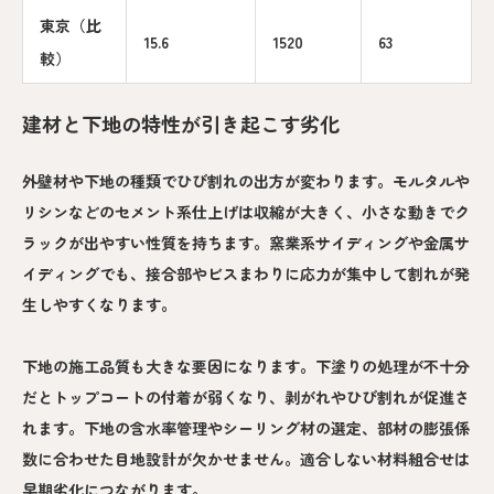
東京（比
15.6
1520
63
較）
建材と下地の特性が引き起こす劣化
外壁材や下地の種類でひび割れの出方が変わります。モルタルや
リシンなどのセメント系仕上げは収縮が大きく、小さな動きでク
ラックが出やすい性質を持ちます。窯業系サイディングや金属サ
イディングでも、接合部やビスまわりに応力が集中して割れが発
生しやすくなります。
下地の施工品質も大きな要因になります。下塗りの処理が不十分
だとトップコートの付着が弱くなり、剥がれやひび割れが促進さ
れます。下地の含水率管理やシーリング材の選定、部材の膨張係
数に合わせた目地設計が欠かせません。適合しない材料組合せは
早期劣化につながります。