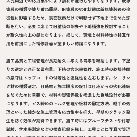
ス孔周辺での応力集中により割れが進行しやすくなります。既存
塗膜の種類や塗り重ね履歴、旧塗膜の劣化状態は新規塗装後の追
従性に影響するため、表面観察だけで判断せず下地まで含めた診
断を行い、必要に応じて旧塗膜の除去や下地補強を検討すること
が耐久性向上の鍵になります。総じて、環境と材料特性の相互作
用を前提にした補修計画が望ましい結論になります。
施工品質と工程管理が長期耐久に与える寄与を総括します。下塗
りの選定と適正な塗布量、下地の含水率管理、施工時の乾燥時間
の厳守はトップコートの付着性と追従性を左右します。シーリン
グ材の種類選定、目地幅と施工順序の設計は目地からの劣化連鎖
を防ぐために重要で、材料の膨張係数を考慮した目地設計が必要
になります。ビス締めのトルク管理や板材の固定方法、継手の処
理といった細かな施工管理も応力集中を抑え、早期のクラック発
生を防ぐ効果が期待できます。施工時にはプルーフテストや付着
試験、含水率測定などの検査記録を残し、工程ごとに写真で管理