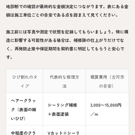
地診断での確認が最終的な金額決定につながります。表にある金
額は施工単位ごとの目安である点を踏まえて見てください。
施工前には写真や測定で状態を記録してもらいましょう。特に構
造に影響する可能性がある場合は、補修跡の仕上がりだけでな
く、再発防止策や保証期間を契約書に明記してもらうと安心で
す。
ひび割れのタ
代表的な修理方
概算費用（古河市
イプ
法
の目安）
ヘアークラッ
シーリング補修
3,000〜15,000円
ク（表面の細
＋表面塗装
／m
いひび）
中程度のクラ
Vカット＋シーリ