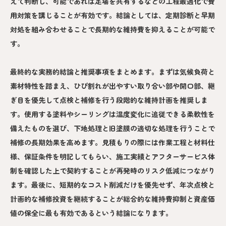
えて判断し、可能であれば足場を共有するなどの工程最適化で費
用対策を講じることが有効です。結論としては、定期診断と早期
対処を組み合わせることで長期的な維持費を抑えることが可能で
す。
最終的な実務的結論と推奨事項をまとめます。まずは気候負荷と
素材特性を踏まえ、ひび割れが出やすい取り合い部や開口部、継
ぎ目を優先して点検と補修を行う段階的な維持計画を推奨しま
す。使用する塗料やシーリングは温度変化に追従できる柔軟性を
備えたものを選び、下地処理と旧塗膜の適切な処理を行うことで
補修の長期効果を高めます。見積もりの際には作業工程と材料仕
様、保証条件を明記してもらい、施工実績とアフターサービス体
制を確認した上で契約することが再発時のリスク低減につながり
ます。最後に、短期的なコスト削減だけを優先せず、年次点検と
計画的な補修投資を継続することが総合的な維持費抑制と資産価
値の保全に最も有効であるという結論になります。