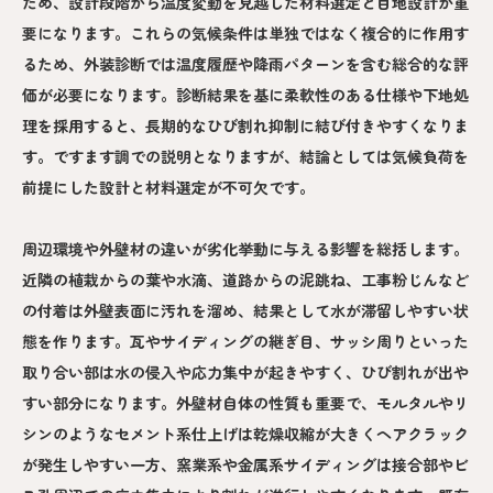
ため、設計段階から温度変動を見越した材料選定と目地設計が重
要になります。これらの気候条件は単独ではなく複合的に作用す
るため、外装診断では温度履歴や降雨パターンを含む総合的な評
価が必要になります。診断結果を基に柔軟性のある仕様や下地処
理を採用すると、長期的なひび割れ抑制に結び付きやすくなりま
す。ですます調での説明となりますが、結論としては気候負荷を
前提にした設計と材料選定が不可欠です。
周辺環境や外壁材の違いが劣化挙動に与える影響を総括します。
近隣の植栽からの葉や水滴、道路からの泥跳ね、工事粉じんなど
の付着は外壁表面に汚れを溜め、結果として水が滞留しやすい状
態を作ります。瓦やサイディングの継ぎ目、サッシ周りといった
取り合い部は水の侵入や応力集中が起きやすく、ひび割れが出や
すい部分になります。外壁材自体の性質も重要で、モルタルやリ
シンのようなセメント系仕上げは乾燥収縮が大きくヘアクラック
が発生しやすい一方、窯業系や金属系サイディングは接合部やビ