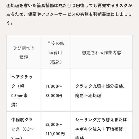
面処理を省いた簡易補修は見た目は回復しても再発するリスクが
あるため、保証やアフターサービスの有無も判断基準にしましょ
う。
目安の修
ひび割れの
理費用
想定される作業内容
種類
（税込）
ヘアクラッ
ク（幅
11,000〜
クラック充填＋部分塗装、
0.3mm未
33,000円
簡易下地処理
満）
中程度クラ
シーリング打ち替えまたは
33,000〜
ック（0.3〜
エポキシ注入＋下地補修＋
110,000円
2mm）
塗装