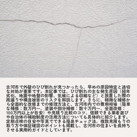
古河市で外壁のひび割れが見つかったら、早めの原因特定と適切
な対処が重要です。本記事では、ひび割れの主な発生原因（経年
劣化、地震や地盤の影響、気候による収縮など）と放置した際の
雨漏りや構造被害のリスクを解説します。さらに、軽微な補修か
ら全面的な改修までの修理方法と、古河市内での費用相場（簡単
な補修：数万円〜、塗装や部分補修：数十万円〜、全面改修：
100万円以上が目安）や見積り比較のコツ、信頼できる業者選び
や自治体の補助制度の活用方法についても具体的に紹介します。
定期点検の目安や写真でできる簡易チェック法、複数見積もりの
取り方や保証確認のポイントも掲載し、古河市の住まいを長持ち
させる実用的ガイドとしています。