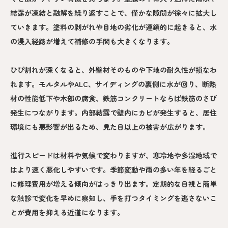
結露が凍結と融解を繰り返すことで、僅かな隙間が徐々に拡大し
ていきます。塗料の剥がれや目地の劣化が連鎖的に起きると、水
の浸入経路が増えて補修の手間も大きくなります。
ひび割れが深くなると、外壁材そのものや下地の耐久性が損なわ
れます。モルタルやALC、サイディングの裏側に水が回り、断熱
材の性能低下や木部の腐食、鉄筋コンクリートならば鉄筋のさび
発生につながります。内部結露で壁内にカビが発生すると、居住
環境にも悪影響が出るため、見た目以上の被害が広がります。
進行スピードは材料や気候で変わりますが、寒冷地や多湿地域で
はより速く悪化しやすいです。季節変動や雨の多い年を経るごと
に修理費用が増える傾向がはっきり出ます。定期的な目視と簡単
な触診で変化を早めに察知し、手を打つタイミングを逃さないこ
とが費用を抑える近道になります。