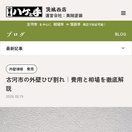
茨城西店
運営会社：美翔塗装
古河市
結城市
筑西市
を中心に
や
周辺で対応可能！
ブログ
BLOG
最新記事
外壁補修 費用
古河市の外壁ひび割れ｜費用と相場を徹底解
説
2026.05.19