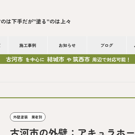
”のは下手だが”塗る”のは上々
て
施工事例
お知らせ
ブログ
古河市
結城市
筑西市
を中心に
や
周辺で対応可能！
外壁塗装 業者別
古河市の外壁：アキュラホ