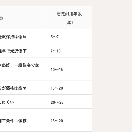
想定耐用年数
徴
（年）
光沢保持は低め
5〜7
経年で光沢低下
7〜10
ス良好、一般住宅で定
10〜15
るが価格は高め
15〜20
しにくい
20〜25
施工条件に依存
15〜20