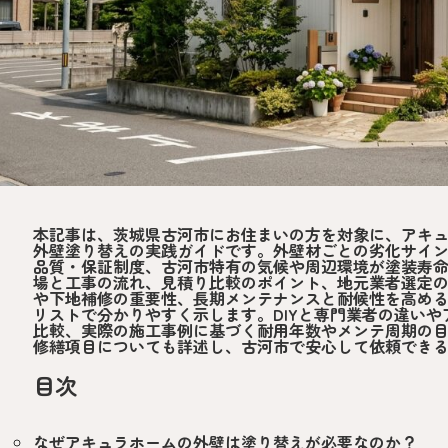
本記事は、茨城県古河市にお住まいの方を対象に、アキ
外壁塗り替えの実践ガイドです。外壁材ごとの劣化サイ
品質・保証制度、古河市特有の気候や周辺環境が塗装寿
場と工事の流れ、見積り比較のポイント、地元業者選定
や下地補修の重要性、長期メンテナンスと耐候性を高め
リストで分かりやすく示します。DIYと専門業者の違い
比較、実際の施工事例に基づく耐用年数やメンテ周期の
修繕項目についても詳述し、古河市で安心して依頼でき
目次
なぜアキュラホームの外壁は塗り替えが必要なのか？