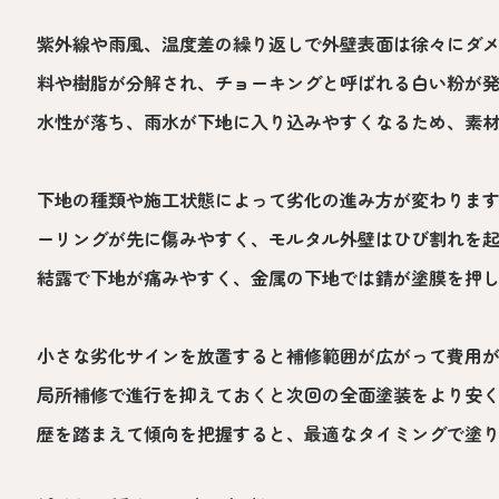
紫外線や雨風、温度差の繰り返しで外壁表面は徐々にダ
料や樹脂が分解され、チョーキングと呼ばれる白い粉が
水性が落ち、雨水が下地に入り込みやすくなるため、素
下地の種類や施工状態によって劣化の進み方が変わりま
ーリングが先に傷みやすく、モルタル外壁はひび割れを
結露で下地が痛みやすく、金属の下地では錆が塗膜を押
小さな劣化サインを放置すると補修範囲が広がって費用
局所補修で進行を抑えておくと次回の全面塗装をより安
歴を踏まえて傾向を把握すると、最適なタイミングで塗