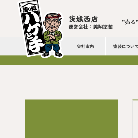
茨城西店
”売る
運営会社：美翔塗装
会社案内
塗装につい