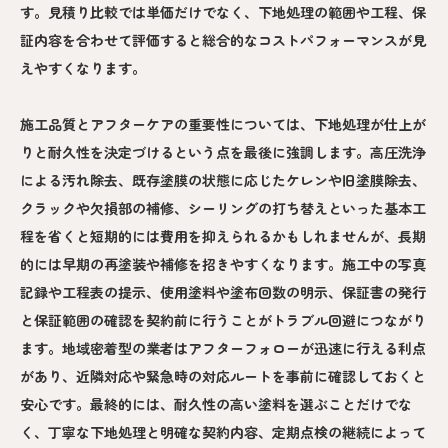
す。見積り比較では単価だけでなく、下地処理の範囲や工程、保
証内容を合わせて評価すると総合的なコストパフォーマンスが見
えやすくなります。
施工品質とアフターケアの重要性については、下地処理が仕上が
りと耐久性を決定づけるという点を最後に強調します。高圧洗浄
による汚れ除去、既存塗膜の状態に応じたケレンや旧塗膜除去、
クラックや欠損部の補修、シーリングの打ち替えといった基本工
程を省くと短期的には費用を抑えられるかもしれませんが、長期
的には早期の再塗装や補修を招きやすくなります。施工中の写真
記録や工程表の提示、使用塗料や塗布回数の明示、保証書の発行
と保証範囲の確認を契約前に行うことがトラブル回避につながり
ます。地域密着型の業者はアフターフォローが迅速に行える利点
があり、近隣対応や緊急時の対応ルートを事前に確認しておくと
安心です。最終的には、耐久性の高い塗料を選ぶことだけでな
く、丁寧な下地処理と明確な契約内容、定期点検の継続によって