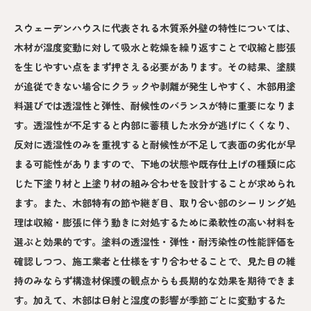
スウェーデンハウスに代表される木質系外壁の特性については、
木材が湿度変動に対して吸水と乾燥を繰り返すことで収縮と膨張
を生じやすい点をまず押さえる必要があります。その結果、塗膜
が追従できない場合にクラックや剥離が発生しやすく、木部用塗
料選びでは透湿性と弾性、耐候性のバランスが特に重要になりま
す。透湿性が不足すると内部に蓄積した水分が逃げにくくなり、
反対に透湿性のみを重視すると耐候性が不足して表面の劣化が早
まる可能性がありますので、下地の状態や既存仕上げの種類に応
じた下塗り材と上塗り材の組み合わせを設計することが求められ
ます。また、木部特有の節や継ぎ目、取り合い部のシーリング処
理は収縮・膨張に伴う動きに対処するために柔軟性の高い材料を
選ぶと効果的です。塗料の透湿性・弾性・耐汚染性の性能評価を
確認しつつ、施工業者と仕様をすり合わせることで、見た目の維
持のみならず構造材保護の観点からも長期的な効果を期待できま
す。加えて、木部は日射と湿度の影響が季節ごとに変動するた