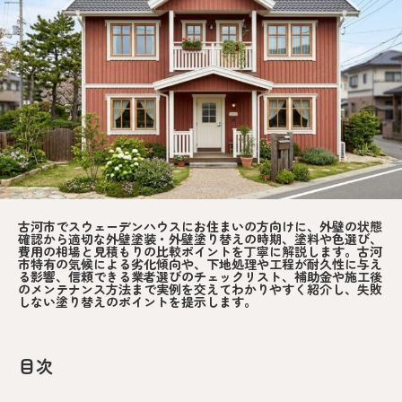
古河市でスウェーデンハウスにお住まいの方向けに、外壁の状態
確認から適切な外壁塗装・外壁塗り替えの時期、塗料や色選び、
費用の相場と見積もりの比較ポイントを丁寧に解説します。古河
市特有の気候による劣化傾向や、下地処理や工程が耐久性に与え
る影響、信頼できる業者選びのチェックリスト、補助金や施工後
のメンテナンス方法まで実例を交えてわかりやすく紹介し、失敗
しない塗り替えのポイントを提示します。
目次