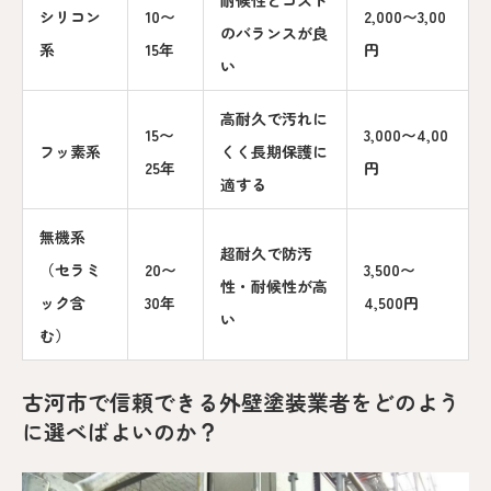
耐候性とコスト
シリコン
10〜
2,000〜3,00
のバランスが良
系
15年
円
い
高耐久で汚れに
15〜
3,000〜4,00
フッ素系
くく長期保護に
25年
円
適する
無機系
超耐久で防汚
（セラミ
20〜
3,500〜
性・耐候性が高
ック含
30年
4,500円
い
む）
古河市で信頼できる外壁塗装業者をどのよう
に選べばよいのか？