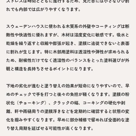
ストレスは時間とともに進行するため、見た目には小さなひび割
れでも内部では広がりやすくなります。
スウェーデンハウスに使われる木質系の外壁やコーティングは断
熱性や快適性に優れますが、木材は湿度変化に敏感です。吸水と
乾燥を繰り返すと収縮や膨張が起き、塗膜に追従できないと表面
に割れが生じます。特に木部用塗料は透湿性や弾性が求められる
ため、耐候性だけでなく透湿性のバランスをとった塗料選びが外
観と構造を長持ちさせるポイントになります。
下地の劣化が進むと塗り替えの効果が短命になりやすいので、早
めのチェックで手を打つと後々の負担が軽くなります。塗膜の粉
状化（チョーキング）、クラックの幅、コーキングの硬化や剥
離、軒や雨樋周りの塗膜浮きなどを定期的に確認すると状態の変
化を掴みやすくなります。早めに部分補修で留めれば全面的な塗
り替え周期を延ばせる可能性が高くなります。