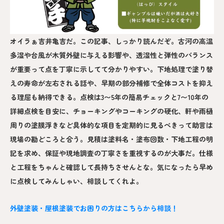
オイラぁ吉井亀吉だ。この記事、しっかり読んだぞ。古河の高温
多湿や台風が木質外壁に与える影響や、透湿性と弾性のバランス
が重要って点を丁寧に示してて分かりやすい。下地処理で塗り替
えの寿命が左右される話や、早期の部分補修で全体コストを抑え
る理屈も納得できる。点検は3〜5年の簡易チェックと7〜10年の
詳細点検を目安に、チョーキングやコーキングの硬化、軒や雨樋
周りの塗膜浮きなど具体的な項目を定期的に見るべきって助言は
現場の勘どころと合う。見積は塗料名・塗布回数・下地工程の明
記を求め、保証や現地調査の丁寧さを重視するのが大事だ。仕様
と工程をちゃんと確認して長持ちさせんとな。気になったら早め
に点検してみんしゃい、相談してくれよ。
外壁塗装・屋根塗装でお困りの方はこちらから相談！