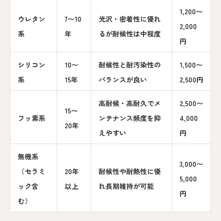
1,200〜
ウレタン
7〜10
光沢・密着性に優れ
2,000
系
年
るが耐候性は中程度
円
シリコン
10〜
耐候性と耐汚染性の
1,500〜
系
15年
バランスが良い
2,500円
高耐候・高耐久でメ
2,500〜
15〜
フッ素系
ンテナンス頻度を抑
4,000
20年
えやすい
円
無機系
3,000〜
（セラミ
20年
耐候性や耐熱性に優
5,000
ック含
以上
れ長期維持が可能
円
む）