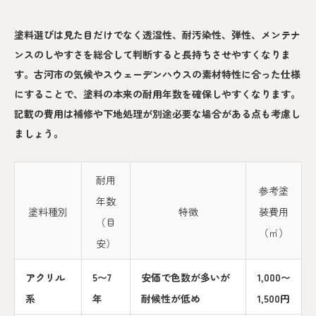
塗料選びは見た目だけでなく透湿性、耐汚染性、弾性、メンテナ
ンスのしやすさを総合して判断すると長持ちさせやすくなりま
す。古河市の気候やスウェーデンハウスの素材特性に合った仕様
にすることで、塗料の本来の耐用年数を確保しやすくなります。
記載の費用は補修や下地処理が別途必要な場合がある点も考慮し
ましょう。
耐用
参考塗
年数
塗料種別
特徴
装費用
（目
（㎡）
安）
アクリル
5〜7
安価で色数が多いが
1,000〜
系
年
耐候性が低め
1,500円