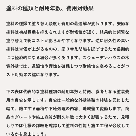
塗料の種類と耐用年数、費用対効果
塗料の種類で塗り替え頻度と費用の最適解が変わります。安価な
塗料は初期費用を抑えられますが耐候性が短く、結果的に頻繁な
塗り替えで総コストが膨らみやすくなります。逆に耐久性の高い
塗料は単価が上がるものの、塗り替え間隔を延ばせるため長期的
には経済的になる場合が多くあります。スウェーデンハウスの木
質外壁では、透湿性や弾性を確保しつつ耐候性を高めることがコ
スト対効果の鍵になります。
下の表は代表的な塗料種別の耐用年数と特徴、参考となる塗装費
用の目安を示します。目安は一般的な外壁塗装の相場を元にした
幅で、施工する面積や下地処理の内容、地域差で変動します。商
品のグレードや施工品質が耐久年数に大きく影響するため、見積
もりでは仕様の詳細を確認して塗料の性能と施工工程が合致して
いるかを見ましょう。