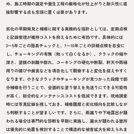
め、施工時期の選定や養生工程の厳格化が仕上がりと耐久性に直
接影響する点も念頭に置く必要があります。
劣化の早期発見と補修に関する実務的な指針としては、定期点検
と記録管理が維持コストを抑えるために有効です。具体的には
3〜5年ごとの簡易チェックと、7〜10年ごとの詳細点検を目安に
し、チョーキングの有無（触って白くなるか）、クラックの幅や
深さ、塗膜の剥離や膨れ、コーキングの硬化や断裂、軒天や雨樋
周りの錆びや腐食などを項目化して観察すると変化を捉えやすく
なります。小さなクラックやチョーキングが見つかった段階で部
分補修を行うことで、全面的な塗り替えを先送りにできる可能性
が高く、総合的なメンテナンスコストを低減できます。現地調査
時には写真記録を残しておき、補修履歴と劣化傾向を比較しなが
ら判断することが望ましいです。さらに、雨漏りや下地露出が疑
われる場合は専門的な診断を早期に実施し、漏水が疑われる箇所
は優先的に処置を検討することで構造的な被害拡大を抑えられま