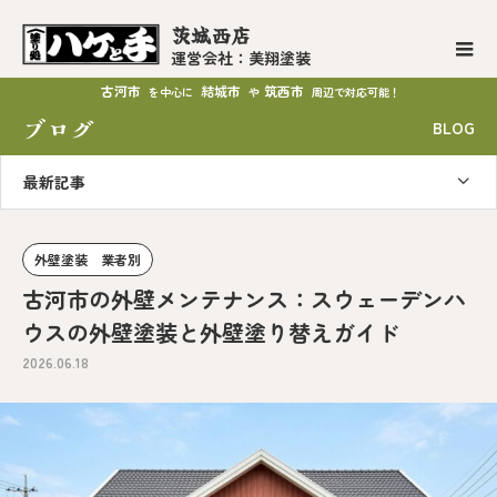
茨城西店
運営会社：美翔塗装
古河市
結城市
筑西市
を中心に
や
周辺で対応可能！
ブログ
BLOG
最新記事
外壁塗装 業者別
古河市の外壁メンテナンス：スウェーデンハ
ウスの外壁塗装と外壁塗り替えガイド
2026.06.18