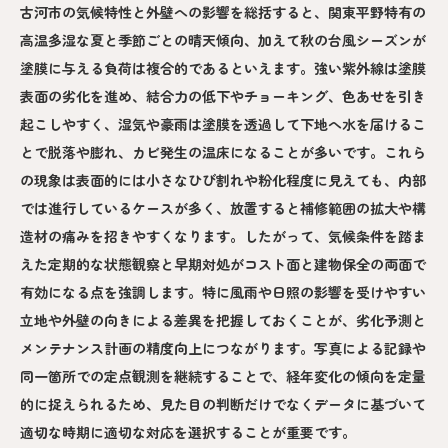
古河市の気候特性と外壁への影響を総括すると、関東平野特有の
高温多湿な夏と季節ごとの晴天傾向、加えて秋の台風シーズンが
塗膜に与える負荷は複合的であるといえます。強い紫外線は塗膜
表面の劣化を進め、結合力の低下やチョーキング、色あせを引き
起こしやすく、湿気や豪雨は塗膜を透過して下地へ水を届けるこ
とで脱落や膨れ、カビ発生の温床になることが多いです。これら
の現象は表面的には小さなひび割れや粉化程度に見えても、内部
では進行しているケースが多く、放置すると補修範囲の拡大や構
造材の痛みを招きやすくなります。したがって、気候条件を踏ま
えた定期的な状態観察と早期対処がコスト面と建物保全の両面で
有効になる点を強調します。特に風雨や日照の影響を受けやすい
立地や外壁の向きによる差異を把握しておくことが、劣化予測と
メンテナンス計画の精度向上につながります。写真による記録や
同一箇所での定点観測を継続することで、経年変化の傾向を定量
的に捉えられるため、見た目の判断だけでなくデータに基づいて
適切な時期に適切な対応を選択することが重要です。