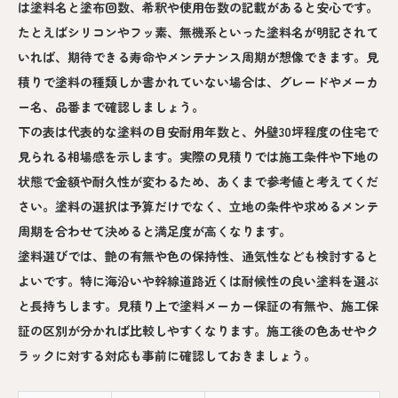
は塗料名と塗布回数、希釈や使用缶数の記載があると安心です。
たとえばシリコンやフッ素、無機系といった塗料名が明記されて
いれば、期待できる寿命やメンテナンス周期が想像できます。見
積りで塗料の種類しか書かれていない場合は、グレードやメーカ
ー名、品番まで確認しましょう。
下の表は代表的な塗料の目安耐用年数と、外壁30坪程度の住宅で
見られる相場感を示します。実際の見積りでは施工条件や下地の
状態で金額や耐久性が変わるため、あくまで参考値と考えてくだ
さい。塗料の選択は予算だけでなく、立地の条件や求めるメンテ
周期を合わせて決めると満足度が高くなります。
塗料選びでは、艶の有無や色の保持性、通気性なども検討すると
よいです。特に海沿いや幹線道路近くは耐候性の良い塗料を選ぶ
と長持ちします。見積り上で塗料メーカー保証の有無や、施工保
証の区別が分かれば比較しやすくなります。施工後の色あせやク
ラックに対する対応も事前に確認しておきましょう。