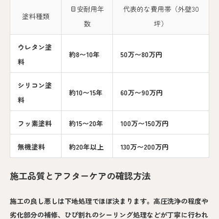
目安耐用年
代表的な費用帯（外壁30
塗料種類
数
坪）
ウレタン塗
約8〜10年
50万〜80万円
料
シリコン塗
約10〜15年
60万〜90万円
料
フッ素塗料
約15〜20年
100万〜150万円
無機塗料
約20年以上
130万〜200万円
施工品質とアフターケアの確認方法
施工の良し悪しは下地処理でほぼ決まります。高圧洗浄の程度や
劣化部分の補修、ひび割れのシーリング処理などが丁寧に行われ