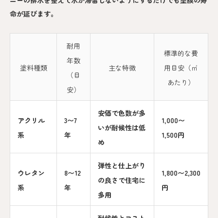
ニーの排水を整えて水が滞留しないようにするだけでも塗膜の寿
命が延びます。
耐用
標準的な費
年数
塗料種類
主な特徴
用目安（㎡
（目
あたり）
安）
安価で色数が多
アクリル
3〜7
1,000〜
いが耐候性は低
系
年
1,500円
め
弾性と仕上がり
ウレタン
8〜12
1,800〜2,300
の良さで住宅に
系
年
円
多用