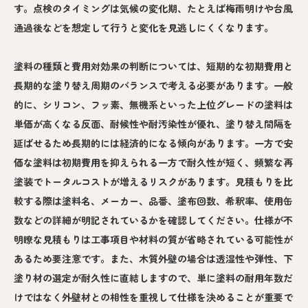
す。点検のタイミングは気候の変化期、たとえば梅雨明けや台風
通過後などを想定して行うと変化を見逃しにくくなります。
塗料の種類と費用対効果の判断については、短期的な初期費用と
長期的な塗り替え周期のバランスで考える必要があります。一般
的に、シリコン、フッ素、無機系といった上位グレードの塗料は
単価が高くなる反面、耐候性や耐汚染性が優れ、塗り替え間隔を
延ばせるため長期的には経済的になる傾向があります。一方で安
価な塗料は初期費用を抑えられる一方で耐久性が短く、頻繁な再
塗装でトータルコストが増えるリスクがあります。見積もりを比
較する際は塗料名、メーカー、品番、塗布回数、希釈率、使用缶
数などの詳細が明記されているかを確認してください。仕様が不
明瞭な見積もりは工事項目や材料の質が省略されている可能性が
あるため要注意です。また、木質外壁の場合は透湿性や弾性、下
塗り材の選定が耐久性に直結しますので、単に塗料の耐用年数だ
けではなく外壁材との相性を重視して仕様を決めることが重要で