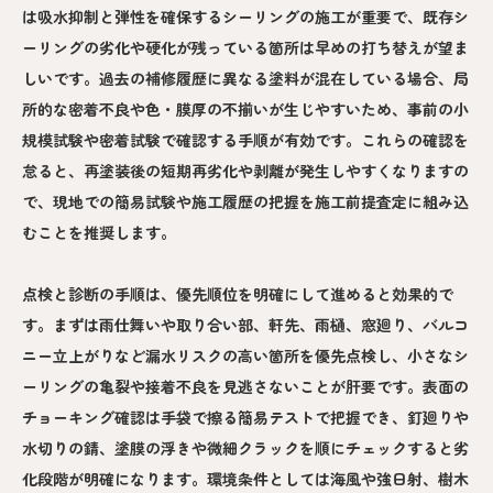
は吸水抑制と弾性を確保するシーリングの施工が重要で、既存シ
ーリングの劣化や硬化が残っている箇所は早めの打ち替えが望ま
しいです。過去の補修履歴に異なる塗料が混在している場合、局
所的な密着不良や色・膜厚の不揃いが生じやすいため、事前の小
規模試験や密着試験で確認する手順が有効です。これらの確認を
怠ると、再塗装後の短期再劣化や剥離が発生しやすくなりますの
で、現地での簡易試験や施工履歴の把握を施工前提査定に組み込
むことを推奨します。
点検と診断の手順は、優先順位を明確にして進めると効果的で
す。まずは雨仕舞いや取り合い部、軒先、雨樋、窓廻り、バルコ
ニー立上がりなど漏水リスクの高い箇所を優先点検し、小さなシ
ーリングの亀裂や接着不良を見逃さないことが肝要です。表面の
チョーキング確認は手袋で擦る簡易テストで把握でき、釘廻りや
水切りの錆、塗膜の浮きや微細クラックを順にチェックすると劣
化段階が明確になります。環境条件としては海風や強日射、樹木