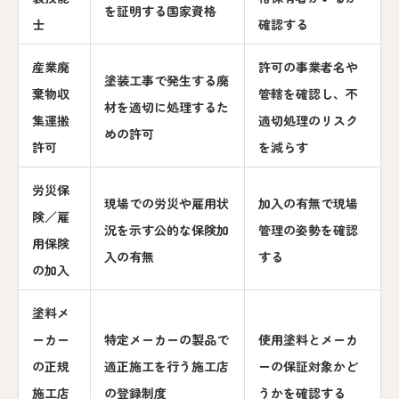
を証明する国家資格
士
確認する
産業廃
許可の事業者名や
塗装工事で発生する廃
棄物収
管轄を確認し、不
材を適切に処理するた
集運搬
適切処理のリスク
めの許可
許可
を減らす
労災保
現場での労災や雇用状
加入の有無で現場
険／雇
況を示す公的な保険加
管理の姿勢を確認
用保険
入の有無
する
の加入
塗料メ
ーカー
特定メーカーの製品で
使用塗料とメーカ
の正規
適正施工を行う施工店
ーの保証対象かど
施工店
の登録制度
うかを確認する