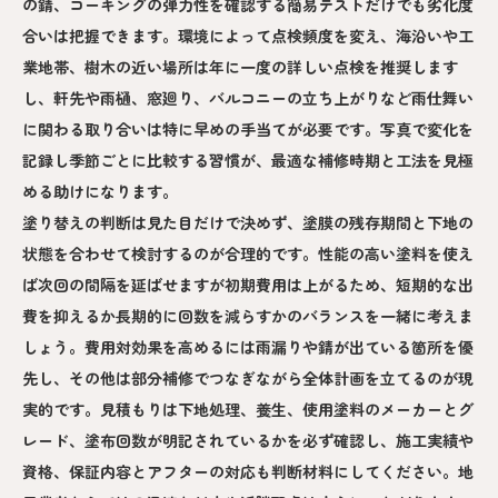
の錆、コーキングの弾力性を確認する簡易テストだけでも劣化度
合いは把握できます。環境によって点検頻度を変え、海沿いや工
業地帯、樹木の近い場所は年に一度の詳しい点検を推奨します
し、軒先や雨樋、窓廻り、バルコニーの立ち上がりなど雨仕舞い
に関わる取り合いは特に早めの手当てが必要です。写真で変化を
記録し季節ごとに比較する習慣が、最適な補修時期と工法を見極
める助けになります。
塗り替えの判断は見た目だけで決めず、塗膜の残存期間と下地の
状態を合わせて検討するのが合理的です。性能の高い塗料を使え
ば次回の間隔を延ばせますが初期費用は上がるため、短期的な出
費を抑えるか長期的に回数を減らすかのバランスを一緒に考えま
しょう。費用対効果を高めるには雨漏りや錆が出ている箇所を優
先し、その他は部分補修でつなぎながら全体計画を立てるのが現
実的です。見積もりは下地処理、養生、使用塗料のメーカーとグ
レード、塗布回数が明記されているかを必ず確認し、施工実績や
資格、保証内容とアフターの対応も判断材料にしてください。地