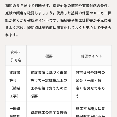
期間の長さだけで判断せず、保証対象の範囲や有償対応の条件、
点検の頻度を確認しましょう。使用した塗料の保証やメーカー保
証が付くかも確認ポイントです。保証書や施工仕様書が手元に残
るよう求め、疑問点は契約前に明文化しておくと安心して任せら
れます。
資格・
概要
確認ポイント
許可名
建設業
建設業法に基づく事業
許可番号や許可の
許可
許可で一定規模以上の
区分（一般・特
（塗装
工事を請け負うために
定）を見せてもら
工事）
必要
う
一級塗
施工する職人に資
塗装施工の高度な技術
装技能
格保有者がいるか