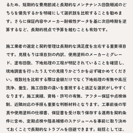
るため、短期的な費用節減と長期的なメンテナンス回数軽減のど
ちらを優先するかを明確にして選択肢を比較することを勧めま
す。さらに保証内容やメーカー耐候性データを基に次回時期を逆
算するなど、長期的視点で予算を組むことも有効です。
施工業者の選定と契約管理は長期的な満足度を左右する重要項目
です。見積もりは項目別の内訳、使用塗料のメーカーとグレー
ド、塗布回数、下地処理の工程が明記されていることを確認し、
現地調査を行ったうえでの見積りかどうかを必ず確かめてくださ
い。複数社を比較する際は金額だけでなく下地処理の有無や高圧
洗浄、養生、施工回数の違いを重視すると適正な選択がしやすく
なります。施工実績、資格・許可の有無、アフター保証や点検体
制、近隣対応の手順も重要な判断材料となります。工事前後の写
真や使用塗料の仕様書、保証書を受け取り保存する運用を契約条
件に含め、定期点検や簡易補修のスケジュールを事前に取り決め
ておくことで長期的なトラブルを回避できます。総括としては、