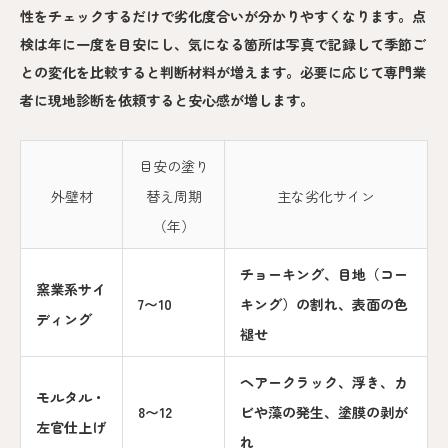
性をチェックするだけで劣化度合いが分かりやすくなります。点
検は年に一度を目安にし、気になる箇所は写真で記録して季節ご
との変化を比較すると判断材料が増えます。必要に応じて専門業
者に現地診断を依頼すると安心感が増します。
目安の塗り
外壁材
替え周期
主な劣化サイン
（年）
チョーキング、目地（コー
窯業系サイ
7〜10
キング）の割れ、表面の色
ディング
褪せ
ヘアークラック、浮き、カ
モルタル・
8〜12
ビや藻の発生、塗膜の剥が
左官仕上げ
れ