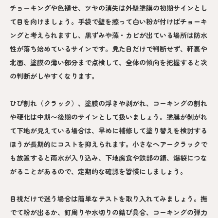
チョーキングや色褪せ、ツヤの消失は外壁塗膜の初期サインとし
て目を向けましょう。手袋で壁を擦って白い粉が付けばチョーキ
ングと考えられますし、黒ずみや藻・カビが出ている場所は防水
性が落ち始めているサインです。見た目だけで判断せず、軒裏や
北面、塗膜の薄い部分まで点検して、全体の傾向を把握すると次
の判断がしやすくなります。
ひび割れ（クラック）、塗膜の浮きや剥がれ、コーキングの割れ
や硬化は中期〜後期のサインとして扱いましょう。塗膜が剥がれ
て下地が見えている場合は、早めに補修して塗り替えを検討する
ほうが長期的にコストを抑えられます。小さなヘアークラックで
も放置すると雨水が入り込み、下地腐食や鉄部の錆、爆裂につな
がることがあるので、定期的な確認を習慣にしましょう。
目視だけで迷う場合は簡単なテストを取り入れてみましょう。撫
でて粉が出るか、釘周りや水切りの錆び具合、コーキングの弾力