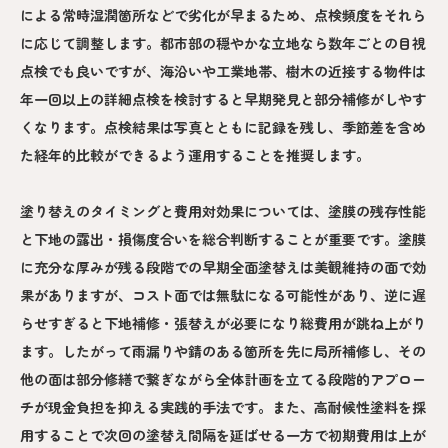
による常時湿潤箇所などで劣化が早まるため、点検頻度をそれら
に応じて調整します。都市部の穏やかな立地なら数年ごとの目視
点検でも良いですが、海沿いや工業地帯、樹木の近接する物件は
年一回以上の詳細点検を検討すると早期発見と部分補修がしやす
くなります。点検結果は写真とともに記録を残し、季節差を含め
た経年的比較ができるよう運用することを推奨します。
塗り替えのタイミングと費用対効果については、塗膜の残存性能
と下地の露出・損傷度合いを総合判断することが重要です。塗膜
に充分な厚みが残る段階での早期全面塗替えは美観維持の面で効
果がありますが、コスト面では無駄になる可能性があり、逆に遅
らせすぎると下地補修・張替えが必要になり総費用が跳ね上がり
ます。したがって雨漏りや錆のある箇所を先に局所補修し、その
他の面は部分修繕で繋ぎながら全体計画を立てる段階的アプロー
チが現金負担を抑える実践的手法です。また、高耐候性塗料を採
用することで次回の塗替え間隔を延ばせる一方で初期費用は上が