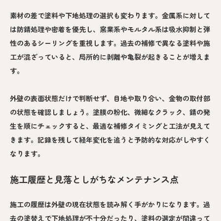
素材の差で塗料や下地処理の選択も変わります。金属系に対して
は防錆処理や密着を優先し、窯業系やモルタル系は吸水抑制と弾
性のあるシーリングを重視します。過去の補修で異なる塗料や施
工が混ざっていると、局所的に剥離や亀裂が起きることが増えま
す。
外壁の表面状態だけで判断せず、目地や取り合い、金物の取付部
の状態を確認しましょう。塗膜の粉化、微細なクラック、錆の発
生を順にチェックすると、最適な補修タイミングと工法が見えて
きます。記録を残して経年変化を追うと予防的な対応がしやすく
なります。
施工履歴と見落としがちなメンテナンス点
施工の履歴は外壁の現在状態を読み解く手がかりになります。過
去の塗替えで下地処理が不十分だったり、塗料の選定が間違って