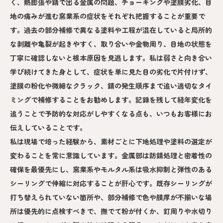
く、熱膨張や錆で出る金属の問題、チョーキングや塗膜劣化、目
地の痛みが進む窯業系の症状をそれぞれ把握することが重要で
す。過去の部分補修で異なる塗料や工程が混在していると局所的
な剥離や亀裂が起きやすく、取り合いや金物周り、目地の状態を
丁寧に確認しないと根本原因を見逃します。私は弱さと向き合い
学び続けてきた身として、症状を単に見た目の劣化で片付けず、
塗膜の粉化や微細なクラック、錆の発生順序まで追い適切なタイ
ミングで補修することをお勧めします。記録を残して経年変化を
追うことで予防的な対応がしやすくなる点も、いつもお客様にお
伝えしていることです。
私は現場で培った経験から、素材ごとに下地処理や塗料の選定が
変わることを常に意識しています。金属部は防錆処理と密着性の
確保を最優先にし、窯業系やモルタル系は吸水抑制と弾性のある
シーリングで伸縮に対応することが肝心です。既存シーリングが
打ち替えられていない箇所や、部分補修で色や膜厚が不揃いな場
所は優先的に点検すべきで、撫でて粉が付くか、釘周りや水切り