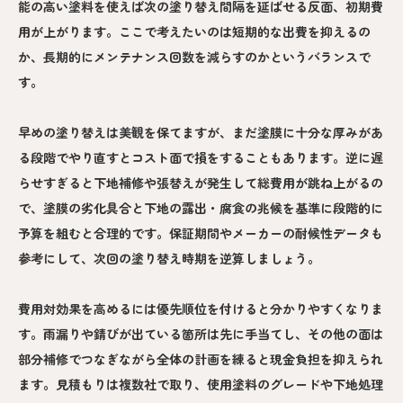
能の高い塗料を使えば次の塗り替え間隔を延ばせる反面、初期費
用が上がります。ここで考えたいのは短期的な出費を抑えるの
か、長期的にメンテナンス回数を減らすのかというバランスで
す。
早めの塗り替えは美観を保てますが、まだ塗膜に十分な厚みがあ
る段階でやり直すとコスト面で損をすることもあります。逆に遅
らせすぎると下地補修や張替えが発生して総費用が跳ね上がるの
で、塗膜の劣化具合と下地の露出・腐食の兆候を基準に段階的に
予算を組むと合理的です。保証期間やメーカーの耐候性データも
参考にして、次回の塗り替え時期を逆算しましょう。
費用対効果を高めるには優先順位を付けると分かりやすくなりま
す。雨漏りや錆びが出ている箇所は先に手当てし、その他の面は
部分補修でつなぎながら全体の計画を練ると現金負担を抑えられ
ます。見積もりは複数社で取り、使用塗料のグレードや下地処理