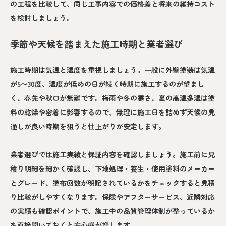
の工程を比較して、同じ工事内容での価格差と将来の維持コスト
を検討しましょう。
季節や天候を踏まえた施工時期と業者選び
施工時期は気温と湿度を重視しましょう。一般に外壁塗装は気温
が5〜30度、湿度が低めの日が続く時期に施工するのが望まし
く、春先や秋口が無難です。梅雨や冬の寒さ、夏の高温多湿は塗
料の乾燥や密着に影響するので、無理に施工日を詰めず天候の見
通しが良い時期を狙うと仕上がりが安定します。
業者選びでは施工実績と保証内容を確認しましょう。施工前に見
積り明細を細かく確認し、下地処理・養生・使用塗料のメーカー
とグレード、塗布回数が明記されているかをチェックすると見積
り比較がしやすくなります。保険やアフターサービス、近隣対応
の実績も確認ポイントで、施工中の品質管理体制が整っているか
を直接聞いておくと安心感が増します。