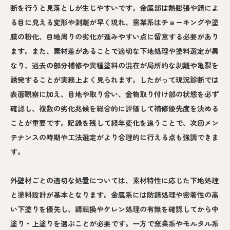
断を行うと見落としが生じやすいです。金属部は熱膨張や錆によ
る目に見える変形や剥離が早く現れ、窯業系はチョーキングや塗
膜の粉化、目地周りの劣化が進みやすい点に留意する必要があり
ます。また、素材差があることで適切な下地処理や塗料選定が異
なり、過去の部分補修や異種塗料の混在が局所的な剥離や亀裂を
誘発することが実務上よく見られます。したがって現況診断では
表面観察に加え、目地や取り合い、金物取り付け部の状態を必ず
確認し、複数の劣化兆候を総合的に評価して補修優先度を決める
ことが重要です。記録を残して経年変化を追うことで、次回メン
テナンスの時期や工法選定がより合理的に行える点も強調できま
す。
外壁材ごとの適切な処置については、素材特性に応じた下地処理
と塗料設計が基本となります。金属系には防錆処理や密着性の高
い下塗りを優先し、錆転換やケレン処理の有無を確認してから中
塗り・上塗りを選ぶことが必要です。一方で窯業系やモルタル系