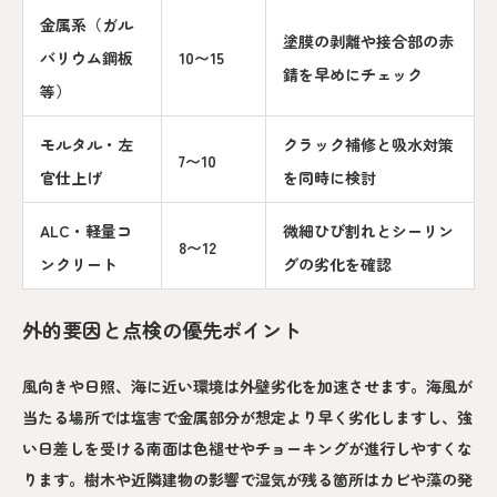
金属系（ガル
塗膜の剥離や接合部の赤
バリウム鋼板
10〜15
錆を早めにチェック
等）
モルタル・左
クラック補修と吸水対策
7〜10
官仕上げ
を同時に検討
ALC・軽量コ
微細ひび割れとシーリン
8〜12
ンクリート
グの劣化を確認
外的要因と点検の優先ポイント
風向きや日照、海に近い環境は外壁劣化を加速させます。海風が
当たる場所では塩害で金属部分が想定より早く劣化しますし、強
い日差しを受ける南面は色褪せやチョーキングが進行しやすくな
ります。樹木や近隣建物の影響で湿気が残る箇所はカビや藻の発