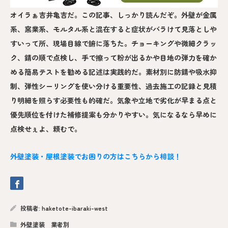
オイラぁ吉井亀吉だ。この記事、しっかり読んだぞ。外壁が金属
系、窯業系、モルタル系と混在すると症状がバラけて見落としや
すいって所、現場目線で腑に落ちた。チョーキングや微細クラッ
ク、錆の順で点検し、手で擦って粉が出るかや目地の弾力を確か
める簡易テストを勧める記述は実践的だ。素材別に防錆や吸水抑
制、弾性シーリングを使い分ける重要性、過去施工の記録と見積
り明細を照らす必要性も的確だ。気象や立地で劣化が早まる点と
優先順位を付けた補修提案も分かりやすい。気になるなら早めに
点検せぇよ、頼むで。
外壁塗装・屋根塗装でお困りの方はこちらから相談！
投稿者:
haketote-ibaraki-west
外壁塗装 業者別