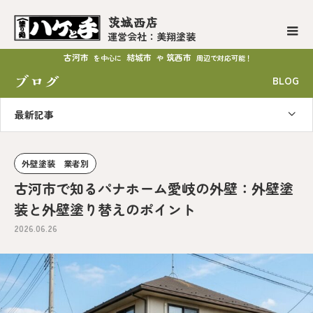
茨城西店
運営会社：美翔塗装
古河市
結城市
筑西市
を中心に
や
周辺で対応可能！
ブログ
BLOG
最新記事
外壁塗装 業者別
古河市で知るパナホーム愛岐の外壁：外壁塗
装と外壁塗り替えのポイント
2026.06.26