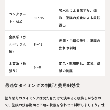
吸水化による黒ずみ、爆
コンクリー
10〜15
裂、塗膜の劣化による鉄筋
ト・ALC
露出
金属系（ガ
赤錆・白錆の発生、塗膜の
ルバリウム
8〜15
膨れや剥離
等）
木質系（板
変色・乾燥割れ、腐食、塗
5〜8
張り）
膜の剥離
最適なタイミングの判断と費用対効果
塗り替えのタイミングは見た目だけで決めると後悔しがちなの
で、塗膜の残存期間と下地の状態を合わせて判断しましょう。性