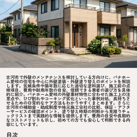
古河市で外壁のメンテナンスを検討している方向けに、パナホー
ム愛岐の住宅を中心に外壁塗装・外壁塗り替えのポイントを解説
します。気候条件や築年数に応じた適切な塗料選び、施工前の点
検項目、費用や耐用年数の目安、信頼できる業者の選び方を具体
的に紹介。パナホーム愛岐の外壁素材特性に合わせた施工上の注
意点や、ひび割れやコーキング劣化といった事例対処、長持ちさ
せるための日常的なケア方法もわかりやすくまとめます。さらに
古河市の補助金・助成制度や地元施工会社の比較、保証・アフタ
ーサービスの確認ポイント、塗り替え時期の判断から見積りチェ
ックリストまで実践的な情報を提供します。費用の目安や長期的
なコストメリットも示し、初めての方でも安心して判断できる内
容にしています。
目次