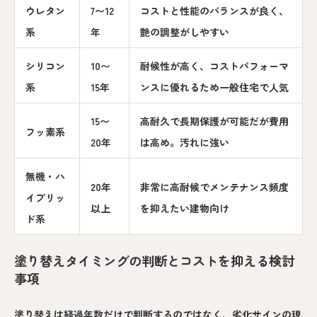
ウレタン
7〜12
コストと性能のバランスが良く、
系
年
艶の調整がしやすい
シリコン
10〜
耐候性が高く、コストパフォーマ
系
15年
ンスに優れるため一般住宅で人気
15〜
高耐久で長期保護が可能だが費用
フッ素系
20年
は高め。汚れに強い
無機・ハ
20年
非常に高耐候でメンテナンス頻度
イブリッ
以上
を抑えたい建物向け
ド系
塗り替えタイミングの判断とコストを抑える検討
事項
塗り替えは経過年数だけで判断するのではなく、劣化サインの現