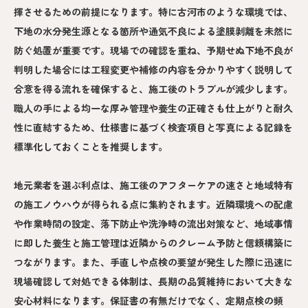
揮させるための前提になります。特に古河市のような環境では、
下地の水分発生源となる箇所や通気不良による塗膜剥離を未然に
防ぐ処置が重要です。現場での確認を重ね、予期せぬ下地不良が
判明した場合には工程変更や補修の内容を分かりやすく説明して
合意を得る流れを確保すると、施工後のトラブルが減少します。
職人の手による均一な厚み管理や養生の正確さも仕上がりと耐久
性に直結するため、仕様書に基づく検査項目と写真による記録を
標準化しておくことを推奨します。
地元業者を選ぶ利点は、施工後のアフターケアの速さと地域特有
の施工ノウハウが得られる点に集約されます。近隣環境への配慮
や作業時間の設定、落下防止や洗浄時の流出対策など、地域事情
に即した養生と施工管理は近隣からのクレーム予防と信頼構築に
つながります。また、手直しや点検の要望が発生した際に迅速に
現場確認して対処できる体制は、長期の品質維持において大きな
安心材料になります。保証書の有無だけでなく、定期点検の頻