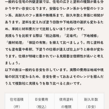
一般的な住宅の外壁塗装では、住宅の広さと塗料の種類が最も分
かりやすい目安になります。安価なウレタン系から中堅のシリコ
ン系、高耐久のフッ素系や無機系まで、耐久年数と単価に相関が
あります。塗料を変えれば塗り回数や下地処理の選択も変わるた
め、単純に材料費だけで比較しないほうが良いです。
見積もりを比較する際は「税込価格」「足場代」「下地補修」
「廃材処理」「保証の有無」を揃えて比べましょう。同じ塗料名
でも塗布量や希釈、下塗りの仕様が違えば仕上がりと寿命が変わ
ります。仕様が明確に書かれている見積書は信頼性が高いと考え
ましょう。
以下の表は一般的な目安を示しています。実際の費用は地域や現
場の状況で変わるため、目安を使っておおよそのレンジを掴んだ
うえで複数社に見積もりを取り比べると良いです。
住宅面積
目安費用
使用塗料
耐久年数
（坪）
（税込）
の種類
（目安）