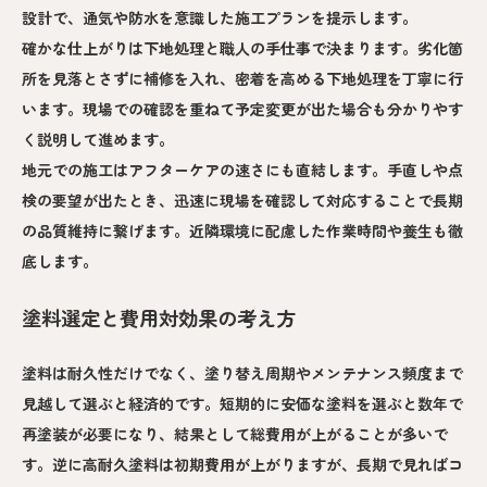
設計で、通気や防水を意識した施工プランを提示します。
確かな仕上がりは下地処理と職人の手仕事で決まります。劣化箇
所を見落とさずに補修を入れ、密着を高める下地処理を丁寧に行
います。現場での確認を重ねて予定変更が出た場合も分かりやす
く説明して進めます。
地元での施工はアフターケアの速さにも直結します。手直しや点
検の要望が出たとき、迅速に現場を確認して対応することで長期
の品質維持に繋げます。近隣環境に配慮した作業時間や養生も徹
底します。
塗料選定と費用対効果の考え方
塗料は耐久性だけでなく、塗り替え周期やメンテナンス頻度まで
見越して選ぶと経済的です。短期的に安価な塗料を選ぶと数年で
再塗装が必要になり、結果として総費用が上がることが多いで
す。逆に高耐久塗料は初期費用が上がりますが、長期で見ればコ