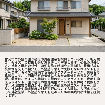
古河市で外壁の塗り替えや外壁塗装を検討している方へ、地元業
者「セイズ」の特徴と選び方を詳しく解説します。劣化の見分け
方、塗料と素材の相性、適切な施工時期や工事期間、費用相場を
具体例を交えて紹介し、外壁塗り替えで失敗しないポイントをま
とめます。セイズが提供する保証やアフターサービス、見積もり
比較のコツ、古河市特有の気候に合わせた耐候性の考え方も解
説。最後に、セイズへ相談する際のチェックリストや、費用を抑
えるポイント、塗り替えの優先順位についても具体的に提案しま
す。地域密着の視点から、近隣への配慮や施工スケジュール調
整、補助金や助成制度の利用可否についても触れ、古河市で安心
して外壁塗装・外壁塗り替えを進めるための実践的な情報を提供
します。