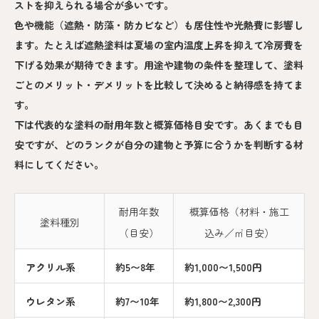
ストを抑えられる場合が多いです。
色や機能（遮熱・防藻・防カビなど）も居住性や光熱費に影響し
ます。たとえば遮熱塗料は夏場の室内温度上昇を抑えて冷房費を
下げる効果が期待できます。用途や建物の条件を整理して、塗料
ごとのメリット・デメリットを比較して決めると納得感を持てま
す。
下は代表的な塗料の耐用年数と概算価格目安です。あくまでも目
安ですが、どのランクが自分の建物と予算に合うかを判断する材
料にしてください。
耐用年数
概算価格（材料・施工
塗料種別
（目安）
込み／㎡目安）
アクリル系
約5〜8年
約1,000〜1,500円
ウレタン系
約7〜10年
約1,800〜2,300円