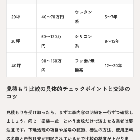
ウレタン
20坪
40〜70万円
5〜7年
系
60〜120万
シリコン
30坪
8〜12年
円
系
90〜160万
フッ素/無
40坪
12〜20年
円
機系
見積もり比較の具体的チェックポイントと交渉の
コツ
見積もりを受け取ったら、まず工事内容の明細を一行ずつ確認し
ましょう。同じ「塗装一式」という表現だけで済ませる業者は要
注意です。下地処理の項目や足場の範囲、養生の方法、使用塗料
の名前と缶数目安が明記されているかで比較の精度が上がりま