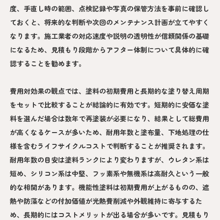
度、手直し時の範囲、点検記録や写真の保管方法を事前に確認し
ておくと、将来的な判断や次回のメンテナンス計画が立てやすく
なります。施工業者の対応速度や説明の透明性が信頼関係の基礎
になるため、見積もり段階からアフター体制について具体的に確
認することを勧めます。
費用対効果の観点では、塗料の初期費用と長期的な塗り替え周期
をセットで比較することが結論的に有効です。短期的に安価な塗
料を選んだ場合は数年で再塗装が必要になり、結果として総費用
が高くなるケースが多いため、耐用年数と塗布量、下地処理の仕
様を含むライフサイクルコストで判断することが推奨されます。
耐用年数の目安は塗料ランクにより変わりますが、ウレタン系は
短め、シリコン系は中堅、フッ素系や無機系は高耐久という一般
的な相関があります。機能性塗料は初期費用が上がるものの、遮
熱や防藻などの付加価値が光熱費削減や外観維持に寄与するた
め、長期的にはコストメリットが出る場合が多いです。見積もり