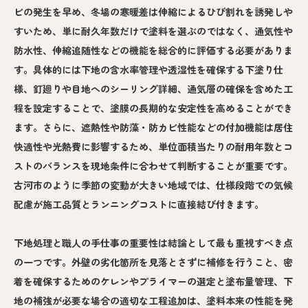
ビの発生を早め、冬場の寒暖差は伸縮によるひび割れを誘発しや
すいため、単に耐久年数だけで塗料を選ぶのではなく、通気性や
防水性、伸縮追随性などの機能を総合的に評価する必要がありま
す。具体的には下地の含水率管理や透湿性を確保する下塗り仕
様、釘廻りや目地へのシーリング詳細、通気層の確保を含めた工
程を設定することで、塗膜の長期的な安定性を高めることができ
ます。さらに、遮熱性や防藻・防カビ性能などの付加機能は居住
快適性や光熱費に影響するため、単位面積当たりの耐用年数とコ
ストのバランスを現地条件に合わせて判断することが重要です。
古河市のように季節の変動が大きい地域では、仕様段階での気候
配慮が施工品質とランニングコストに直接結び付きます。
下地処理と職人の手仕事の重要性は結論として最も重視すべき点
の一つです。外壁の劣化箇所を見落とさずに補修を行うこと、密
着を確保するためのケレンやプライマーの選定と塗布量管理、下
地の補強が必要な場合の適切な工程追加は、塗料本来の性能を発