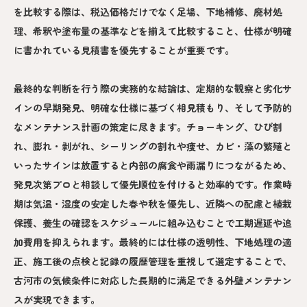
を比較する際は、税込価格だけでなく足場、下地補修、廃材処
理、希釈や塗布量の基準などを揃えて比較すること、仕様が明確
に書かれている見積書を優先することが重要です。
最終的な判断を行う際の実務的な結論は、定期的な観察と劣化サ
インの早期発見、明確な仕様に基づく相見積もり、そして予防的
なメンテナンス計画の策定に尽きます。チョーキング、ひび割
れ、膨れ・剥がれ、シーリングの割れや痩せ、カビ・藻の繁殖と
いったサインは放置すると内部の腐食や雨漏りにつながるため、
発見次第プロと相談して優先順位を付けると効率的です。作業時
期は気温・湿度の安定した春や秋を優先し、近隣への配慮と植栽
保護、養生の確認をスケジュールに組み込むことで工期遅延や追
加費用を抑えられます。最終的には仕様の透明性、下地処理の適
正、施工後の点検と記録の履歴管理を重視して選定することで、
古河市の気候条件に対応した長期的に満足できる外壁メンテナン
スが実現できます。