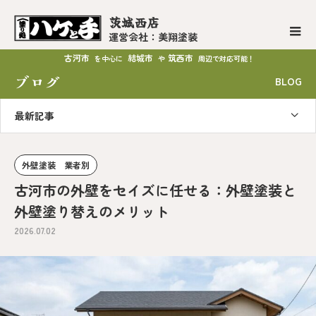
茨城西店
運営会社：美翔塗装
古河市
結城市
筑西市
を中心に
や
周辺で対応可能！
ブログ
BLOG
最新記事
外壁塗装 業者別
古河市の外壁をセイズに任せる：外壁塗装と
外壁塗り替えのメリット
2026.07.02