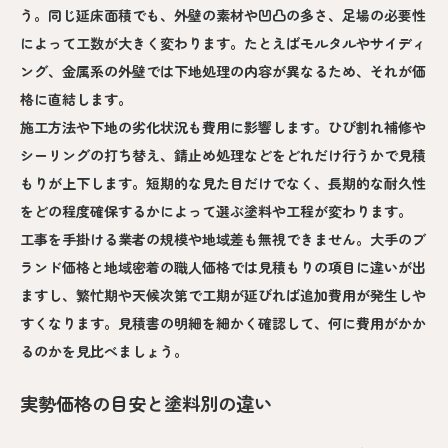
う。同じ延床面積でも、外壁の素材や凹凸の多さ、足場の必要性
によって工数が大きく変わります。たとえばモルタルやサイディ
ング、金属系の外壁では下地処理の内容が異なるため、それが価
格に直結します。
施工方法や下地の劣化状況も費用に影響します。ひび割れ補修や
シーリングの打ち替え、錆止め処理などをどれだけ行うかで見積
もりが上下します。短期的な見た目だけでなく、長期的な耐久性
をどの程度確保するかによって選ぶ塗料や工程が変わります。
工事を手掛ける業者の規模や地域差も無視できません。大手のブ
ランド価格と地域密着の職人価格では見積もりの項目に違いが出
ますし、繁忙期や天候次第で工期が延びれば追加費用が発生しや
すくなります。見積書の明細を細かく確認して、何に費用がかか
るのかを見比べましょう。
実勢価格の目安と塗料別の違い