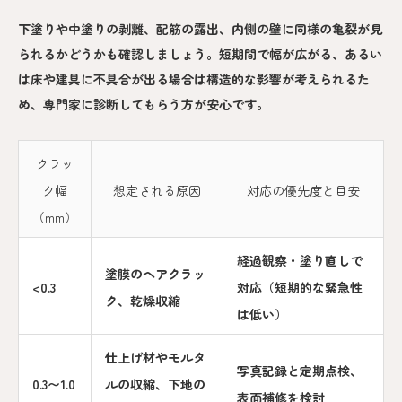
下塗りや中塗りの剥離、配筋の露出、内側の壁に同様の亀裂が見
られるかどうかも確認しましょう。短期間で幅が広がる、あるい
は床や建具に不具合が出る場合は構造的な影響が考えられるた
め、専門家に診断してもらう方が安心です。
クラッ
ク幅
想定される原因
対応の優先度と目安
（mm）
経過観察・塗り直しで
塗膜のヘアクラッ
<0.3
対応（短期的な緊急性
ク、乾燥収縮
は低い）
仕上げ材やモルタ
写真記録と定期点検、
0.3〜1.0
ルの収縮、下地の
表面補修を検討