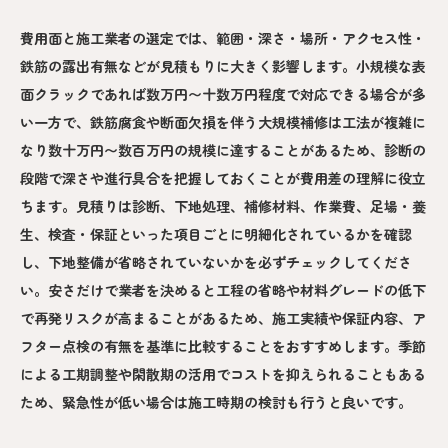
費用面と施工業者の選定では、範囲・深さ・場所・アクセス性・
鉄筋の露出有無などが見積もりに大きく影響します。小規模な表
面クラックであれば数万円〜十数万円程度で対応できる場合が多
い一方で、鉄筋腐食や断面欠損を伴う大規模補修は工法が複雑に
なり数十万円〜数百万円の規模に達することがあるため、診断の
段階で深さや進行具合を把握しておくことが費用差の理解に役立
ちます。見積りは診断、下地処理、補修材料、作業費、足場・養
生、検査・保証といった項目ごとに明細化されているかを確認
し、下地整備が省略されていないかを必ずチェックしてくださ
い。安さだけで業者を決めると工程の省略や材料グレードの低下
で再発リスクが高まることがあるため、施工実績や保証内容、ア
フター点検の有無を基準に比較することをおすすめします。季節
による工期調整や閑散期の活用でコストを抑えられることもある
ため、緊急性が低い場合は施工時期の検討も行うと良いです。