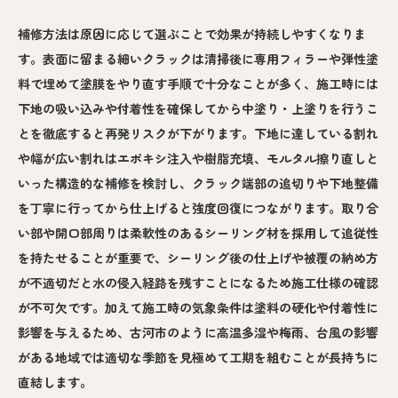
補修方法は原因に応じて選ぶことで効果が持続しやすくなりま
す。表面に留まる細いクラックは清掃後に専用フィラーや弾性塗
料で埋めて塗膜をやり直す手順で十分なことが多く、施工時には
下地の吸い込みや付着性を確保してから中塗り・上塗りを行うこ
とを徹底すると再発リスクが下がります。下地に達している割れ
や幅が広い割れはエポキシ注入や樹脂充填、モルタル擦り直しと
いった構造的な補修を検討し、クラック端部の追切りや下地整備
を丁寧に行ってから仕上げると強度回復につながります。取り合
い部や開口部周りは柔軟性のあるシーリング材を採用して追従性
を持たせることが重要で、シーリング後の仕上げや被覆の納め方
が不適切だと水の侵入経路を残すことになるため施工仕様の確認
が不可欠です。加えて施工時の気象条件は塗料の硬化や付着性に
影響を与えるため、古河市のように高温多湿や梅雨、台風の影響
がある地域では適切な季節を見極めて工期を組むことが長持ちに
直結します。