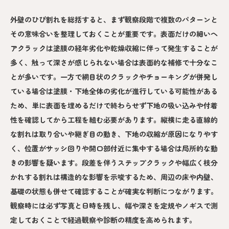
外壁のひび割れを総括すると、まず観察段階で複数のパターンと
その意味合いを整理しておくことが重要です。表面だけの細いヘ
アクラックは塗膜の経年劣化や乾燥収縮に伴って発生することが
多く、触って深さが感じられない場合は表面的な補修で十分なこ
とが多いです。一方で網目状のクラックやチョーキングが併発し
ている場合は塗膜・下地全体の劣化が進行している可能性がある
ため、単に表面を埋めるだけで終わらせず下地の吸い込みや付着
性を確認してから工程を組む必要があります。縦横に走る直線的
な割れは取り合いや継ぎ目の動き、下地の収縮が原因になりやす
く、位置がサッシ回りや開口部付近に集中する場合は局所的な動
きの影響を疑います。段差を伴うステップクラックや幅広く枝分
かれする割れは構造的な影響を示唆するため、周辺の床や内壁、
基礎の状態も併せて確認することが確実な判断につながります。
観察時には必ず写真と日時を残し、幅や深さを定規やノギスで測
定しておくことで経過観察や診断の精度を高められます。