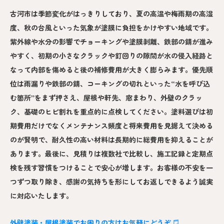
古河市は季節変化がはっきりしており、夏の高温や梅雨期の高湿
度、秋の台風といった気象が塗膜に負担をかけやすい地域です。
紫外線や水分の影響でチョーキングや塗膜剥離、鉄部の錆が進み
やすく、初期の小さなクラックや釘回りの隙間が水の侵入経路と
なって内部を傷めると後の補修費用が大きく膨らみます。優先順
位は雨漏りや鉄部の錆、コーキングの切れといった“水を呼び込
む箇所”をまず押さえ、屋根や軒先、窓まわり、外壁のクラッ
ク、基礎のヒビ割れを重点的に点検してください。塗料選びは初
期費用だけでなくメンテナンス頻度と将来費用を見据えて決める
のが賢明で、耐久性の高い材料は長期的に総費用を抑えることが
あります。最後に、見積りは複数社で比較し、施工記録と定期点
検を残す習慣をつけることで安心が増します。お客様の不安を一
つずつ取り除き、感謝の気持ちを形にしてお返しできるよう誠実
に対応いたします。
外壁塗装・屋根塗装でお困りの方はお気軽にどうぞ