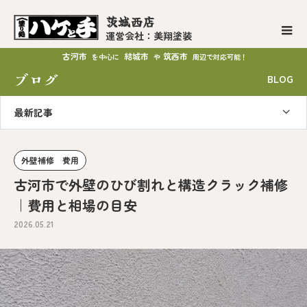
茨城西店
運営会社：美翔塗装
古河市
結城市
筑西市
を中心に
や
周辺で対応可能！
ブログ
BLOG
最新記事
外壁補修 費用
古河市で外壁のひび割れと構造クラック補修
｜費用と相場の目安
2026.05.21