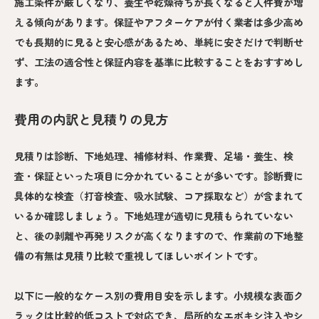
施工条件が厳しくなり、養生や乾燥待ちが長くなると人件費が増
える傾向があります。保証やアフターケアが付く業者は多少高め
でも長期的に見ると安心感があるため、単純に安さだけで判断せ
ず、工法の適合性と保証内容を基準に比較することをおすすめし
ます。
費用の内訳と見積りの見方
見積りは診断、下地処理、補修材料、作業費、足場・養生、検
査・保証といった項目に分かれていることが多いです。診断費に
具体的な検査（打音検査、吸水試験、コア採取など）が含まれて
いるか確認しましょう。下地処理が適切に見積もられていない
と、後の剥離や再発リスクが高くなりますので、作業前の下地整
備の有無は見積り比較で重視してほしいポイントです。
以下に一般的なケース別の費用目安を示します。小規模な表面ク
ラックは比較的低コストで対応でき、局所的なエポキシ注入やシ