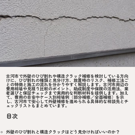
古河市で外壁のひび割れや構造クラック補修を検討している方向
けに、ひび割れの種類と見分け方、放置時のリスク、補修工法ご
との特徴と施工の流れを分かりやすく解説します。古河市周辺の
費用相場や見積り比較のポイント、助成制度や保険の活用法、業
者選びと保証チェックまで実用的な判断材料を提供します。加え
て、費用の目安やケース別相場例（部分補修／全面補修）を示
し、古河市で安心して外壁補修を進められる具体的な相談先とチ
ェックリストもまとめています。
目次
外壁のひび割れと構造クラックはどう見分ければいいのか？