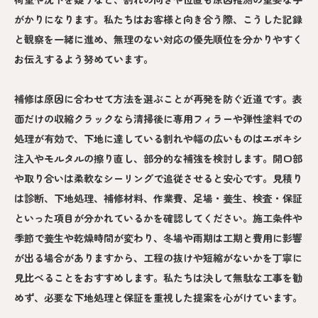
がかりになります。私たちはお客様と向き合う際、こうした記録
と観察を一緒に進め、無理のない対応の優先順位を分かりやすく
お伝えするよう努めています。
補修は原因に合わせて方法を選ぶことが再発を防ぐ近道です。表
面だけの収縮クラックなら清掃後に専用フィラーや弾性塗料での
処理が有効で、下地に達している割れや幅の広いものはエポキシ
注入やモルタルの擦り直し、部分的な補強を検討します。開口部
や取り合いは柔軟なシーリングで追従させると安心です。見積り
は診断、下地処理、補修材料、作業費、足場・養生、検査・保証
といった項目が分かれているかを確認してください。施工条件や
季節で養生や乾燥時間が変わり、冬場や雨期は工期と費用に影響
が出る場合がありますから、工程の抜けや短縮がないかを丁寧に
見比べることをおすすめします。私たちは決して無駄な工事を勧
めず、必要な下地処理と保証を重視した提案を心がけています。