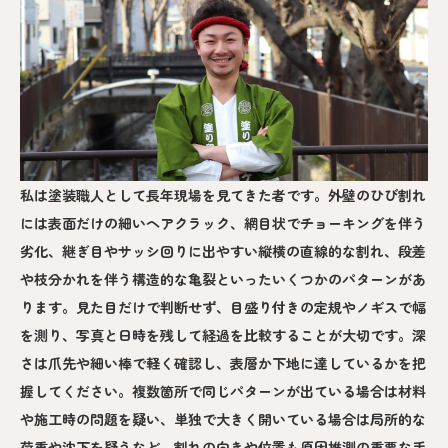
私は塗装職人として長年現場を見てきた者です。外壁のひび割れ
には表面だけの細いヘアクラック、網目状でチョーキングを伴う
劣化、継ぎ目やサッシ回りに出やすい縦横の直線的な割れ、段差
や枝分かれを伴う構造的な亀裂といったいくつかのパターンがあ
ります。見た目だけで判断せず、目盛り付きの定規やノギスで幅
を測り、写真と日時を残して経過を比較することが大切です。深
さは爪先や細い棒で軽く確認し、表層か下地に達しているかを把
握してください。複数箇所で同じパターンが出ている場合は材料
や施工時の問題を疑い、単独で大きく開いている場合は局所的な
荷重や沈下を疑うなど、割れの向きや位置も原因推測の重要な手