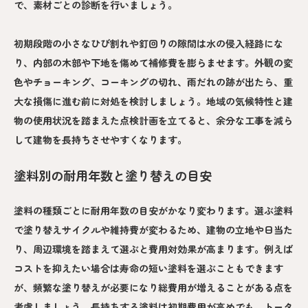
で、素材ごとの診断を行いましょう。
初期段階の小さなひび割れや釘回りの隙間は水の侵入経路にな
り、内部の木部や下地を傷めて補修費を膨らませます。外観の変
色やチョーキング、コーキングの切れ、雨だれの跡が出たら、重
大な損傷に進む前に対処を検討しましょう。地域の気候特性と建
物の使用状況を踏まえた点検計画を立てると、余分な工事を減ら
して建物を長持ちさせやすくなります。
塗料別の耐用年数と塗り替えの目安
塗料の種類ごとに耐用年数の目安がかなり変わります。選ぶ塗料
で塗り替えサイクルや維持費が変わるため、建物の立地や日当た
り、周辺環境を踏まえて選ぶと費用対効果が高まります。例えば
コストを抑えたい場合は寿命の短い塗料を選ぶこともできます
が、頻繁な塗り替えが必要になり総費用が増えることがある点を
考慮しましょう。長持ちする塗料は初期費用が高めでも、トータ