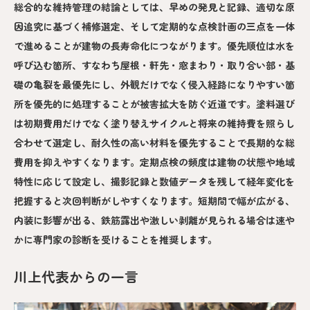
総合的な維持管理の結論としては、早めの発見と記録、適切な原
因追究に基づく補修選定、そして定期的な点検計画の三点を一体
で進めることが建物の長寿命化につながります。優先順位は水を
呼び込む箇所、すなわち屋根・軒先・窓まわり・取り合い部・基
礎の亀裂を最優先にし、外観だけでなく侵入経路になりやすい箇
所を優先的に処理することが被害拡大を防ぐ近道です。塗料選び
は初期費用だけでなく塗り替えサイクルと将来の維持費を照らし
合わせて選定し、耐久性の高い材料を優先することで長期的な総
費用を抑えやすくなります。定期点検の頻度は建物の状態や地域
特性に応じて設定し、撮影記録と数値データを残して経年変化を
把握すると次回判断がしやすくなります。短期間で幅が広がる、
内装に影響が出る、鉄筋露出や激しい剥離が見られる場合は速や
かに専門家の診断を受けることを推奨します。
川上代表からの一言