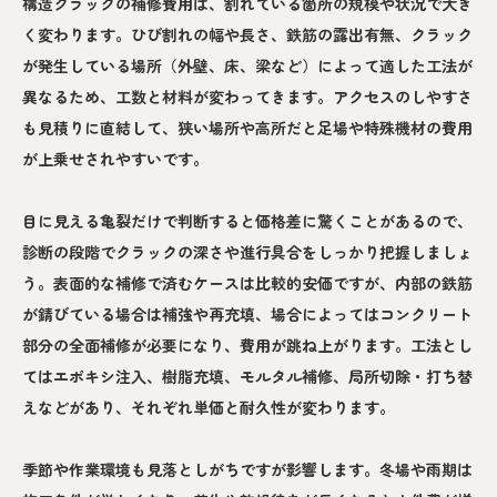
構造クラックの補修費用は、割れている箇所の規模や状況で大き
く変わります。ひび割れの幅や長さ、鉄筋の露出有無、クラック
が発生している場所（外壁、床、梁など）によって適した工法が
異なるため、工数と材料が変わってきます。アクセスのしやすさ
も見積りに直結して、狭い場所や高所だと足場や特殊機材の費用
が上乗せされやすいです。
目に見える亀裂だけで判断すると価格差に驚くことがあるので、
診断の段階でクラックの深さや進行具合をしっかり把握しましょ
う。表面的な補修で済むケースは比較的安価ですが、内部の鉄筋
が錆びている場合は補強や再充填、場合によってはコンクリート
部分の全面補修が必要になり、費用が跳ね上がります。工法とし
てはエポキシ注入、樹脂充填、モルタル補修、局所切除・打ち替
えなどがあり、それぞれ単価と耐久性が変わります。
季節や作業環境も見落としがちですが影響します。冬場や雨期は