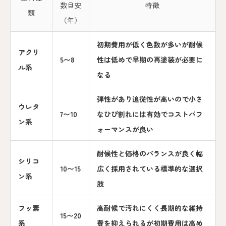
数目安
特徴
類
（年）
初期費用が低く色数が多いが耐候
アクリ
5〜8
性は低めで早期の再塗装が必要に
ル系
なる
弾性があり追従性が高いので小さ
ウレタ
7〜10
なひび割れには有効でコストパフ
ン系
ォーマンスが良い
耐候性と価格のバランスが良く幅
シリコ
10〜15
広く採用されている標準的な選択
ン系
肢
フッ素
高耐候で汚れにくく長期的な維持
15〜20
系
費を抑えられるが初期費用は高め