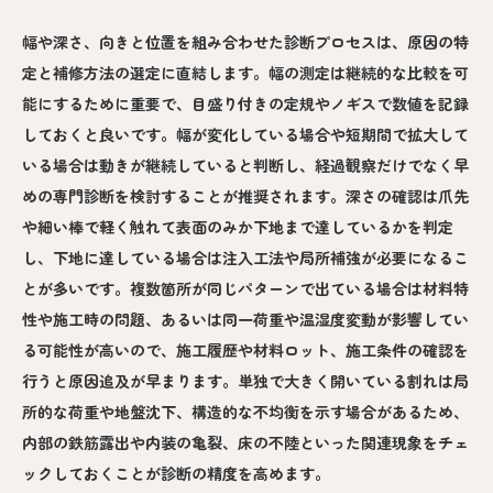
幅や深さ、向きと位置を組み合わせた診断プロセスは、原因の特
定と補修方法の選定に直結します。幅の測定は継続的な比較を可
能にするために重要で、目盛り付きの定規やノギスで数値を記録
しておくと良いです。幅が変化している場合や短期間で拡大して
いる場合は動きが継続していると判断し、経過観察だけでなく早
めの専門診断を検討することが推奨されます。深さの確認は爪先
や細い棒で軽く触れて表面のみか下地まで達しているかを判定
し、下地に達している場合は注入工法や局所補強が必要になるこ
とが多いです。複数箇所が同じパターンで出ている場合は材料特
性や施工時の問題、あるいは同一荷重や温湿度変動が影響してい
る可能性が高いので、施工履歴や材料ロット、施工条件の確認を
行うと原因追及が早まります。単独で大きく開いている割れは局
所的な荷重や地盤沈下、構造的な不均衡を示す場合があるため、
内部の鉄筋露出や内装の亀裂、床の不陸といった関連現象をチェ
ックしておくことが診断の精度を高めます。