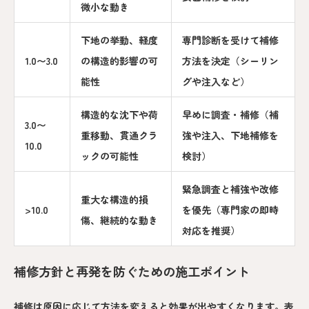
微小な動き
下地の挙動、軽度
専門診断を受けて補修
1.0〜3.0
の構造的影響の可
方法を決定（シーリン
能性
グや注入など）
構造的な沈下や荷
早めに調査・補修（補
3.0〜
重移動、貫通クラ
強や注入、下地補修を
10.0
ックの可能性
検討）
緊急調査と補強や改修
重大な構造的損
>10.0
を優先（専門家の即時
傷、継続的な動き
対応を推奨）
補修方針と再発を防ぐための施工ポイント
補修は原因に応じて方法を変えると効果が出やすくなります。表