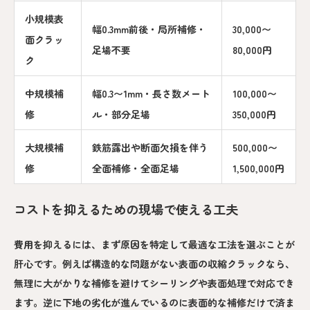
小規模表
幅0.3mm前後・局所補修・
30,000〜
面クラッ
足場不要
80,000円
ク
中規模補
幅0.3〜1mm・長さ数メート
100,000〜
修
ル・部分足場
350,000円
大規模補
鉄筋露出や断面欠損を伴う
500,000〜
修
全面補修・全面足場
1,500,000円
コストを抑えるための現場で使える工夫
費用を抑えるには、まず原因を特定して最適な工法を選ぶことが
肝心です。例えば構造的な問題がない表面の収縮クラックなら、
無理に大がかりな補修を避けてシーリングや表面処理で対応でき
ます。逆に下地の劣化が進んでいるのに表面的な補修だけで済ま