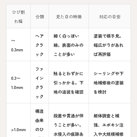
ひび割
分類
見た目の特徴
対応の目安
れ幅
ヘア
細く白っぽい
塗装で様子見。
〜
クラ
線。表面のみの
幅広がりがあれ
0.3mm
ック
ことが多い
ば再評価
ファ
触るとわずかに
シーリングや下
0.3〜
イン
引っかかる。下
地補修後の塗装
1.0mm
クラ
地の追従を確認
を検討
ック
構造
段差や貫通が伴
躯体調査と補
由来
うことが多い。
強、エポキシ注
>1.0mm
のひ
水侵入の痕跡あ
入や大規模補修