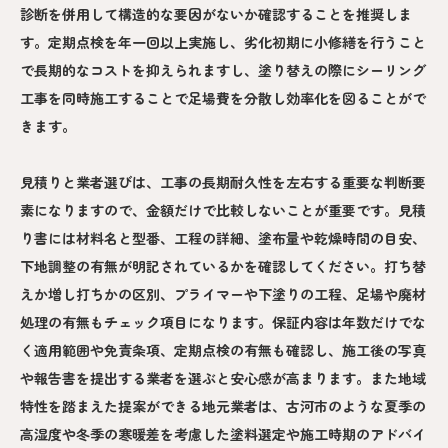
診断を併用して構造的な要因がないか確認することを推奨しま
す。定期点検を年一回以上実施し、劣化初期に小修繕を行うこと
で長期的なコストを抑えられますし、塗り替えの際にシーリング
工事を同時施工することで足場費を分散し効率化を図ることがで
きます。
見積りと業者選びは、工事の長期耐久性を左右する重要な判断要
素になりますので、金額だけで比較しないことが重要です。見積
り書には材料名と型番、工程の詳細、塗布量や乾燥時間の目安、
下地調整の有無が明記されているかを確認してください。打ち替
えか増し打ちかの区別、プライマーや下塗りの工程、足場や廃材
処理の有無もチェック項目になります。保証内容は年数だけでな
く適用範囲や免責条項、定期点検の有無も確認し、施工後の写真
や報告書を提出する業者を選ぶと安心感が高まります。また地域
特性を踏まえた提案ができる地元業者は、古河市のような夏季の
高湿度や冬季の寒暖差を考慮した塗料選定や施工時期のアドバイ