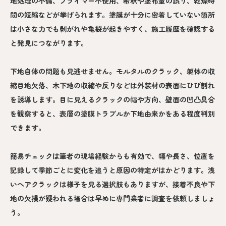
地処理の不備、プライマー不使用、希釈や塗布量の誤り、乾燥時
間の短縮などが挙げられます。塗膜が十分に密着していない箇所
は小さな力でも剥がれや亀裂が起きやすく、施工履歴を確認する
と発見につながります。
下地自体の問題も見逃せません。モルタルのクラック、躯体の収
縮目地欠落、木下地の収縮や反りなどは外装材の表面にひび割れ
を誘導します。目に見えるクラックの幅や方向、壁面の凹凸具合
を観察すると、表層の塗膜トラブルか下地由来かをある程度判別
できます。
簡易チェックは筆者の現場経験からも有効で、幅や長さ、位置を
記録して季節ごとに変化を追うと原因の特定がはかどります。浅
いヘアクラックは様子を見る選択肢もありますが、接着不良や下
地の欠損が疑われる場合は早めに専門業者に調査を依頼しましょ
う。