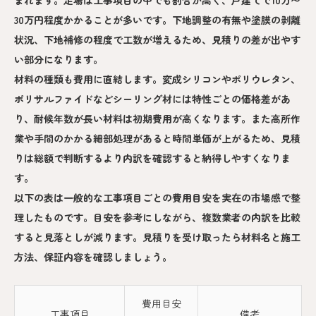
まれます。足場は工事項目の中でも割合が高く、戸建てで10万〜
30万円程度かかることが多いです。下地調整の有無や塗膜の剥離
状況、下地補修の程度で工数が増えるため、見積りの差が出やす
い部分になります。
材料の種類も費用に直結します。変成シリコンやポリウレタン、
ポリサルファイドなどシーリング材には特性ごとの価格差があ
り、耐候年数が長い材料は初期費用が高くなります。また高所作
業や手間のかかる細部処理があると時間単価が上がるため、見積
りは総額で判断するより内訳を確認すると納得しやすくなりま
す。
以下の表は一般的な工事項目ごとの費用目安を実在の市場感で整
理したものです。目安を参考にしながら、複数業者の内訳を比較
すると見落としが減ります。見積りを受け取ったら材料名と施工
方法、保証内容を確認しましょう。
費用目安
工事項目
備考