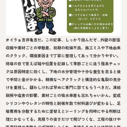
オイラぁ吉井亀吉だ。この記事、しっかり読んだぞ…外壁の膨張
収縮や素材ごとの挙動差、初期の乾燥不良、施工ミスや下地由来
のクラック、環境要因まで丁寧に整理してあって分かりやすい。
現場の目で言えば幅や位置を記録して季節ごとに追う簡易チェッ
クは原因特定に効くし、下地の水分管理や十分な養生を怠ると後
で手間と金がかかる。軽微なヘアクラックと構造的な亀裂の見分
けを重視し、疑わしければ早めに専門に診てもらうべきだ。凍結
融解や塩害の影響、素材ごとの吸水率差も忘れちゃいかん。変成
シリコンやウレタンの特性と耐候年数で材料選びが変わるし、足
場費用を分散するために塗替えとシーリングを同時にやる判断は
理にかなってる。見積りの安さだけで飛びつくな、工程の抜けや
写真記録の有無を必ず確認しとくれ。長持ちさせるには設計と施