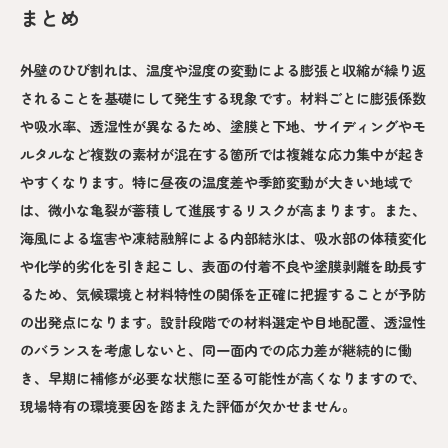
まとめ
外壁のひび割れは、温度や湿度の変動による膨張と収縮が繰り返
されることを基礎にして発生する現象です。材料ごとに膨張係数
や吸水率、透湿性が異なるため、塗膜と下地、サイディングやモ
ルタルなど複数の素材が混在する箇所では複雑な応力集中が起き
やすくなります。特に昼夜の温度差や季節変動が大きい地域で
は、微小な亀裂が蓄積して進展するリスクが高まります。また、
海風による塩害や凍結融解による内部結氷は、吸水部の体積変化
や化学的劣化を引き起こし、表面の付着不良や塗膜剥離を助長す
るため、気候環境と材料特性の関係を正確に把握することが予防
の出発点になります。設計段階での材料選定や目地配置、透湿性
のバランスを考慮しないと、同一面内での応力差が継続的に働
き、早期に補修が必要な状態に至る可能性が高くなりますので、
現場特有の環境要因を踏まえた評価が欠かせません。