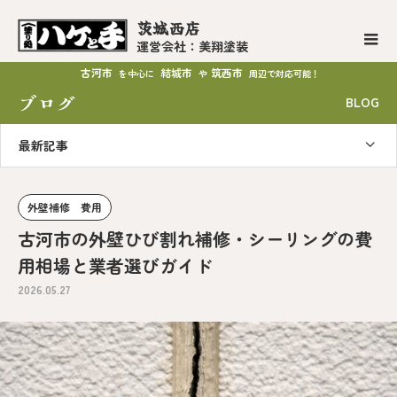
茨城西店
運営会社：美翔塗装
古河市
結城市
筑西市
を中心に
や
周辺で対応可能！
ブログ
BLOG
最新記事
外壁補修 費用
古河市の外壁ひび割れ補修・シーリングの費
用相場と業者選びガイド
2026.05.27