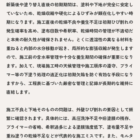
新築後や塗り替え直後の初期期間は、塗料や下地が完全に安定し
ていないため、乾燥収縮や硬化によるひずみが顕在化しやすい時
期になります。施工直後の乾燥不良や養生不足は初期ひび割れの
発生確率を高め、塗布回数や希釈率、乾燥時間の管理が不適切だ
と本来の耐久性が確保されません。とくに透湿性の異なる材料を
重ねると内部の水分移動が起き、局所的な膨張収縮が発生します
ので、施工前の含水率管理や十分な養生期間の確保が重要になり
ます。加えて、現場施工時の天候管理や施工順序の遵守、プライ
マー等の下塗り処理の適正化は初期欠陥を防ぐ有効な手段になり
ますから、工程表に基づいた厳密な管理と記録が長期的な維持に
直結します。
施工不良と下地そのものの問題は、外壁ひび割れの要因として頻
繁に確認されます。具体的には、高圧洗浄不足や旧塗膜の残存、
プライマーの省略、希釈過多による塗膜強度低下、塗布量不足や
重ね塗りの乾燥不足などが代表的な施工ミスです。また、モルタ