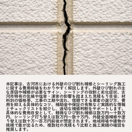
本記事は、古河市における外壁のひび割れ補修とシーリング施工
に関する費用相場をわかりやすく解説します。外壁ひび割れの主
な原因や補修が必要なサイン、シーリングの役割と劣化症状、古
河市特有の気候や塩害・凍害の影響を踏まえた見積もり目安、材
料別の価格帯、工事の工期や流れ、信頼できる業者の選び方、費
用を抑える具体的なコツ、補助金や保証の有無など実践的な情報
とチェックリストを紹介し、適切な補修判断をサポートします。
具体的な費用目安として、軽微なひび割れ補修は数万円〜十数万
円、シーリング打ち替えは数万円〜数十万円、外壁全面補修や塗
り替えは数十万〜百万円前後が想定されます。地域相場や建物の
規模で差が出るため、複数社の見積もり比較と施工実績の確認を
推奨します。