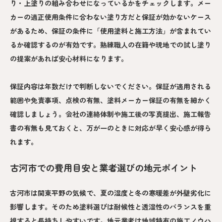
り・上塗りの組み合わせになっているかをチェックします。メー
カーの適正使用条件に合わない塗り方だと保証が効かないケース
があるため、保証の条件に「使用塗料と施工方法」が含まれてい
るか確認するのが有効です。熟練職人の在籍や現地での試し塗り
の提案があれば安心材料になります。
保証内容は年数だけで判断しないでください。保証が適用される
範囲や免責事項、点検の有無、塗料メーカー保証の有無を細かく
確認しましょう。会社の連絡体制や施工後の写真提出、施工報告
書の有無も見ておくと、万が一のときに対応が早く安心感が得ら
れます。
古河市での費用目安と業者選びの地元ポイント
古河市は関東平野の気候で、夏の湿度と冬の寒暖差が外壁劣化に
影響します。そのため塗料選びは耐候性と透湿性のバランスを重
視すると長持ちしやすいです。地元業者は地域特有の施工ノウハ