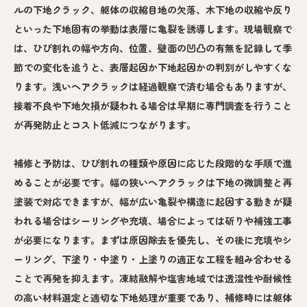
ルの下地クラック、躯体の収縮目地の欠落、木下地の収縮や反り
といった下地固有の挙動は表層に亀裂を誘導します。現場観察で
は、ひび割れの幅や方向、位置、壁面の凹凸の有無を記録して季
節での変化を追うと、表層起因か下地起因かの判別がしやすくな
ります。浅いヘアクラックは経過観察で済む場合もありますが、
接着不良や下地欠損が疑われる場合は早期に専門調査を行うこと
が再発防止とコスト低減につながります。
補修と予防は、ひび割れの種類や原因に応じた段階的な手順で進
めることが必要です。幅の狭いヘアクラックは下地の微調整と再
塗装で対応できますが、幅が広い亀裂や構造に起因する動きが疑
われる場合はシーリングや充填、場合によっては斫りや補強工事
が必要になります。まずは原因除去を優先し、その後に充填やシ
ーリング、下塗り・中塗り・上塗りの適正な工程を組み合わせる
ことで再発を抑えます。凍結融解や塩害地域では透湿性や耐候性
の高い材料選定と適切な下地処理が重要であり、補修時には躯体