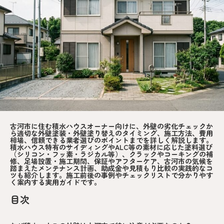
古河市に住む積水ハウスオーナー向けに、外壁の劣化チェックか
ら適切な外壁塗装・外壁塗り替えのタイミング、施工方法、費用
相場、信頼できる業者選びのポイントまでを詳しく解説します。
積水ハウス特有のサイディングやALC等の素材に応じた塗料選び
（シリコン・フッ素・ラジカル等）、クラックやコーキングの補
修、足場設置・施工期間、保証やアフターケア、古河市の気候を
踏まえたメンテナンス計画、助成金や見積もり比較の実践的なコ
ツも紹介します。施工前後の事例やチェックリストで分かりやす
く案内する実用ガイドです。
目次