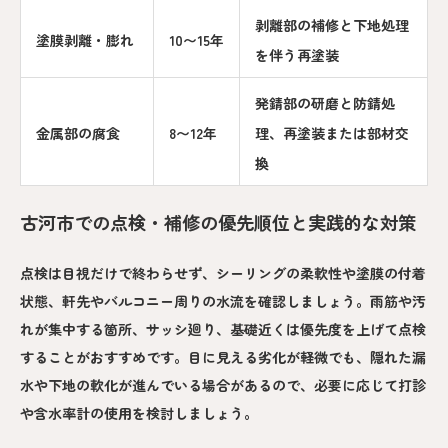
剥離部の補修と下地処理
塗膜剥離・膨れ
10〜15年
を伴う再塗装
発錆部の研磨と防錆処
金属部の腐食
8〜12年
理、再塗装または部材交
換
古河市での点検・補修の優先順位と実践的な対策
点検は目視だけで終わらせず、シーリングの柔軟性や塗膜の付着
状態、軒先やバルコニー周りの水流を確認しましょう。雨筋や汚
れが集中する箇所、サッシ廻り、基礎近くは優先度を上げて点検
することがおすすめです。目に見える劣化が軽微でも、隠れた漏
水や下地の軟化が進んでいる場合があるので、必要に応じて打診
や含水率計の使用を検討しましょう。