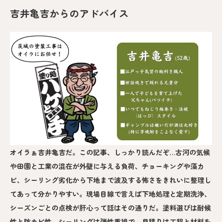
吉井亀吉からのアドバイス
オイラぁ吉井亀吉だ。この記事、しっかり読んだぞ…古河の気候
や田園と工業の混在が外壁に与える負荷、チョーキングや藻カ
ビ、シーリング劣化から下地まで波及する怖さをきれいに整理し
てあって分かりやすい。現場目線で言えば下地処理と定期洗浄、
シーズンごとの点検が肝心って話はその通りだ。塗料選びは耐候
性と防カビ性、シーリングは弾性重視で、見積りは工程と材料を