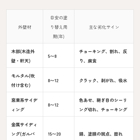
目安の塗
外壁材
り替え周
主な劣化サイン
期(年)
木部(木造外
チョーキング、割れ、反
5〜8
壁・軒天)
り、腐食
モルタル(吹
8〜12
クラック、剥がれ、吸水
付け含む)
窯業系サイデ
色あせ、継ぎ目のシーリ
8〜12
ィング
ング切れ、チョーキング
金属サイディ
ング(ガルバ
15〜20
錆、塗膜の斑点、膨れ