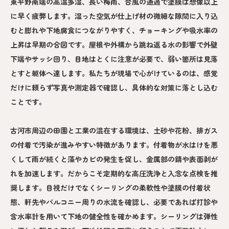
東平野南端の高温多湿、長い梅雨、台風の通過で塗膜は想像以上
に早く疲弊します。湿った空気が仕上げ材の微細な隙間に入り込
むと膨れや下地腐食につながりやすく、チョーキングや吸水率の
上昇は早期の合図です。屋根や外構から跳ね返る水の影響で外壁
下端やサッシ回り、目地はとくに注意が必要で、弱い箇所は見落
とすと躯体へ達します。私たちが現場で心がけているのは、感覚
だけに頼らず写真や測定器で確認し、具体的な対策に落とし込む
ことです。
古河市周辺の田園と工業の混在する環境は、土砂や花粉、排ガス
の付着で汚染が進みやすい特徴があります。付着物が水はけを悪
くして雨が続くと藻やカビの発生を促し、金属部の錆や表面剥が
れを加速します。だからこそ定期的な高圧洗浄と入念な点検を推
奨します。目視だけでなくシーリングの柔軟性や塗膜の付着状
態、軒先やバルコニー周りの水流を確認し、必要であれば打診や
含水率計を用いて下地の健全性を確かめます。シーリングは弾性