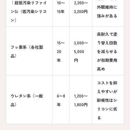
｜超低汚染リファイ
10〜
2,200〜
外観維持に
ンSi（低汚染シリコ
15年
3,200円
強みがある
ン）
高耐久で塗
15〜
3,000〜
り替え回数
フッ素系（各社製
20
5,000
を減らせる
品）
年
円
が初期費用
高め
コストを抑
えやすいが
ウレタン系（一般
6〜8
1,200〜
耐候性はシ
品）
年
1,800円
リコンに劣
る