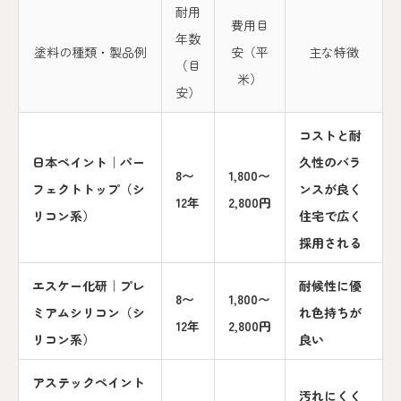
耐用
費用目
年数
塗料の種類・製品例
安（平
主な特徴
（目
米）
安）
コストと耐
日本ペイント｜パー
久性のバラ
8〜
1,800〜
フェクトトップ（シ
ンスが良く
12年
2,800円
リコン系）
住宅で広く
採用される
エスケー化研｜プレ
耐候性に優
8〜
1,800〜
ミアムシリコン（シ
れ色持ちが
12年
2,800円
リコン系）
良い
アステックペイント
汚れにくく