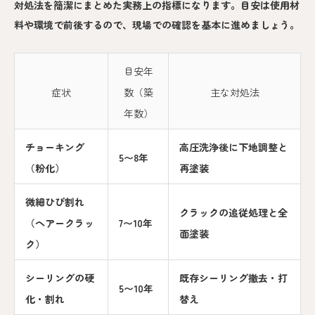
対処法を簡潔にまとめた実務上の指標になります。目安は使用材
料や環境で前後するので、現場での確認を基本に進めましょう。
目安年
症状
数（築
主な対処法
年数）
チョーキング
高圧洗浄後に下地調整と
5〜8年
（粉化）
再塗装
微細ひび割れ
クラックの追従処理と全
（ヘアークラッ
7〜10年
面塗装
ク）
シーリングの硬
既存シーリング撤去・打
5〜10年
化・割れ
替え