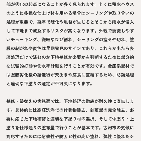
部が劣化の起点になることが多く見られます。とくに積水ハウス
のように多様な仕上げ材を用いる場合はシーリングや取り合いの
処理が重要で、経年で硬化や亀裂が生じるとそこから雨水が侵入
して下地まで波及するリスクが高くなります。外観で認識しやす
いチョーキング、微細なひび割れ、シーリングの痩せや切れ、塗
膜の剥がれや変色は早期発見のサインであり、これらが出たら表
層処理だけで済むのか下地補修が必要かを判断するために部分的
な試験的打診や含水率計測を行うことが有効です。金属系部材で
は塗膜劣化後の錆進行が穴あきや腐食に直結するため、防錆処理
と適切な下塗りの選定が不可欠になります。
補修・塗替えの実務面では、下地処理の徹底が耐久性に直結しま
す。具体的には高圧洗浄での付着物除去、剥離部の完全除去、必
要に応じた下地補修と適切な下塗り材の選択、そして中塗り・上
塗りを仕様通りの塗布量で行うことが基本です。古河市の気候に
対応するためには耐候性や防カビ性の高い塗料、弾性に優れたシ