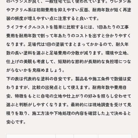
のバランスが良く、一般住宅で広く使われています。ウレタン系
やアクリル系は初期費用を抑えやすい反面、耐用年数が短く再塗
装の頻度が増えやすい点に注意すると良いです。
ライフサイクルコストを簡単に比較するには、1回あたりの工事
費用を耐用年数で割って年あたりのコストを出すと分かりやすく
なります。足場代は1回の塗装でまとまってかかるので、耐久年
数の長い塗料を選ぶと足場費用の分散が減ります。環境や立地、
仕上げの美観も考慮して、短期的な節約が長期的な負担増につな
がらないかを見極めましょう。
下の表は代表的な塗料の目安です。製品名や施工条件で数値は変
わりますが、比較の出発点として使えます。耐用年数や費用目
安、特徴をもとに自宅の立地や仕上がりの好みを照らし合わせて
選ぶと判断がしやすくなります。最終的には現地調査を受けて見
積りを取り、施工方法や下地処理の内容を確認した上で決めると
安心です。