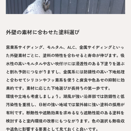
外壁の素材に合わせた塗料選び
窯業系サイディング、モルタル、ALC、金属サイディングといっ
た外壁素材ごとに、塗料の特性を合わせると寿命が伸びます。吸
水性の高いモルタルや古い吹付けには浸透性のある下塗りを選ぶ
と割れ予防につながりますし、金属系には防錆性の高い下地処理
と合わせてシリコンやフッ素系を使うと腐食や色あせの抑制に効
果的です。素材に応じた下地選びが長持ちの第一歩です。
環境や立地も考慮しましょう。潮風が強い沿岸部では防錆性と低
汚染性を重視し、日射の強い地域では紫外線に強い塗料の採用が
有利です。断熱性や遮熱効果を求めるなら遮熱性能のある塗料を
検討すると室内環境の改善にもつながります。色の選択も熱吸収
や退色に影響する要素として見ておくと良いです。