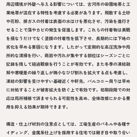
周辺環境が外壁へ与える影響については、古河市の田園地帯と工
業地帯が混在する特性を考慮する必要があります。飛散する土砂
や花粉、排ガスの付着は表面の水はけを悪化させ、汚染を進行さ
せることで藻やカビの発生を促進します。これらの付着物は美観
を損なうだけでなく塗膜の付着性を低下させ、長期的には下地の
劣化を早める要因になります。したがって定期的な高圧洗浄や局
所的な清掃を行い、雨筋や汚れが集中する部位はシーズンごとに
記録を残して経過観察を行うことが有効です。また冬季の凍結融
解や寒暖差の繰り返しが微小なひび割れを拡大する点も考慮し、
凍結の影響を受けやすい基礎近くや軒先、バルコニー周りは早め
に対処することが被害拡大を防ぐ上で有効です。初期段階での対
応は局所補修で済ませられる可能性を高め、全体改修にかかる費
用を抑える効果が期待できます。
構造・仕上げ材別の注意点としては、工場生産のパネルや各種サ
イディング、金属系仕上げを採用する住宅では継ぎ目や取り合い