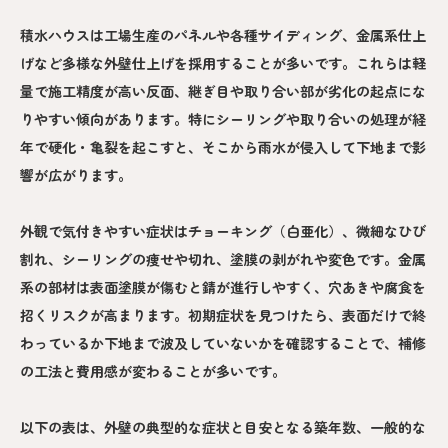
積水ハウスは工場生産のパネルや各種サイディング、金属系仕上
げなど多様な外壁仕上げを採用することが多いです。これらは軽
量で施工精度が高い反面、継ぎ目や取り合い部が劣化の起点にな
りやすい傾向があります。特にシーリングや取り合いの処理が経
年で硬化・亀裂を起こすと、そこから雨水が侵入して下地まで影
響が広がります。
外観で気付きやすい症状はチョーキング（白亜化）、微細なひび
割れ、シーリングの痩せや切れ、塗膜の剥がれや変色です。金属
系の部材は表面塗膜が傷むと錆が進行しやすく、穴あきや腐食を
招くリスクが高まります。初期症状を見つけたら、表面だけで終
わっているか下地まで波及していないかを確認することで、補修
の工法と費用感が変わることが多いです。
以下の表は、外壁の典型的な症状と目安となる築年数、一般的な