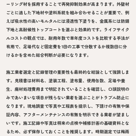
ーリング材を採用することで再発抑制効果が高まります。外壁材
ごとに適した下地材や塗料系統を組み合わせることが重要で、例
えば吸水性の高いモルタルには浸透性下塗りを、金属系には防錆
下地と高耐候性トップコートを選ぶと効果的です。ライフサイク
ルコストの観点では、耐用年数で単年度コストを比較する手法が
有用で、足場代など固定費を1回の工事で分散するか複数回に分
けるかを含めた総合判断が必要になります。
施工業者選定と記録管理の重要性も最終的な結論として強調しま
す。見積書は材料名、塗装工程、塗布量、使用缶数、足場や養
生、廃材処理費用まで明記されていることを確認し、口頭説明の
みであいまいな項目が残らない業者を選ぶことがトラブル防止に
なります。現地調査で写真や工程表を提示し、下請けの有無や保
証内容、アフターメンテナンスの有無を明示できる業者が望まし
いです。施工記録や写真は将来の点検や補修計画の基礎資料とな
るため、必ず保存しておくことを推奨します。時期選定では梅雨