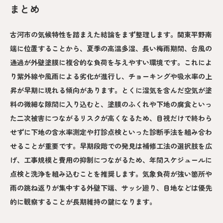
まとめ
古河市の気候特性を踏まえた結論をまず整理します。関東平野南
端に位置することから、夏季の高温多湿、長い梅雨期間、台風の
通過が外壁塗膜に複合的な負荷を与えやすい環境です。これによ
り紫外線や風雨による劣化が進行し、チョーキングや吸水率の上
昇が早期に現れる傾向があります。とくに湿気を含んだ空気が塗
料の微細な隙間に入り込むと、塗膜のふくれや下地の腐食といっ
た二次被害につながるリスクが高くなるため、目視だけで終わら
せずに下地の含水率測定や打診点検といった診断手法を組み合わ
せることが重要です。早期段階での発見は補修工法の選択肢を広
げ、工事規模と費用の抑制につながるため、年間スケジュールに
点検と洗浄を組み込むことを推奨します。気象負荷が強い箇所や
雨の跳ね返りが集中する外壁下端、サッシ廻り、目地などは優先
的に観察することが長期維持の鍵になります。