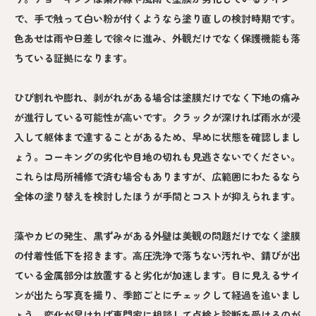
で、手で触って白い粉が付くようなら塗り直しの検討時期です。
色あせは雨や日差しで徐々に進み、外観だけでなく保護機能も落
ちている証拠になります。
ひび割れや膨れ、剥がれがある場合は塗膜だけでなく下地の痛み
が進行している可能性が高いです。クラックが深ければ雨水が浸
入して躯体まで達することがあるため、早めに状態を確認しまし
ょう。コーキングの劣化や目地の切れも見逃さないでください。
これらは局所補修で済む場合もありますが、広範囲にわたるなら
全体の塗り替えを検討したほうが手間とコストが抑えられます。
藻やカビの発生、黒ずみがある外壁は美観の問題だけでなく塗膜
の付着性低下を招きます。高圧洗浄で落ちない汚れや、錆びが出
ている金属部分は放置すると劣化が加速します。目に見えるサイ
ンが出たら写真を撮り、季節ごとにチェックして経過を追いまし
ょう。変化が早ければ専門家に相談して点検と診断を受けるのが