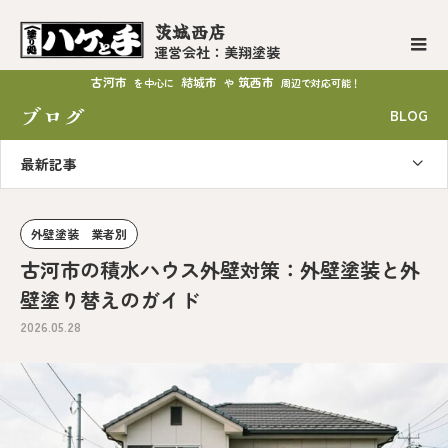
茨城西店
運営会社：美翔塗装
古河市
結城市
筑西市
を中心に
や
周辺で対応可能！
ブログ
BLOG
最新記事
外壁塗装 業者別
古河市の積水ハウス外壁対策：外壁塗装と外
壁塗り替えのガイド
2026.05.28