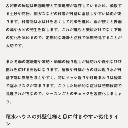
古河市の周辺は田園地帯と工業地帯が混在しているため、飛散す
る土砂や花粉、排ガスなどの付着が外壁に蓄積しやすい傾向があ
ります。付着物は水はけを悪くして汚染を進め、雨が続くと表面
の藻やカビの発生を促します。これが進むと美観だけでなく下地
の劣化を早めるので、定期的な洗浄と点検で早期発見することが
大切です。
また冬季の寒暖差や凍結・融解の繰り返しが縁切れや微小なひび
割れを広げる要因になります。屋根や外構からの跳ね返り水が外
壁下端に影響を与えやすく、特にサッシ廻りや目地まわりは経年
で漏水リスクが高まります。こうした局所的な症状は初期段階で
見逃されがちなので、シーズンごとのチェックを習慣化しましょ
う。
積水ハウスの外壁仕様と目に付きやすい劣化サイ
ン