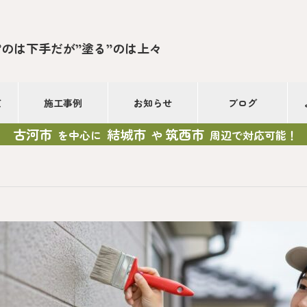
”のは下手だが”塗る”のは上々
て
施工事例
お知らせ
ブログ
古河市
結城市
筑西市
を中心に
や
周辺で対応可能！