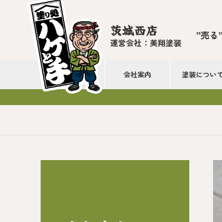
茨城西店
”売る
運営会社：美翔塗装
会社案内
塗装につい