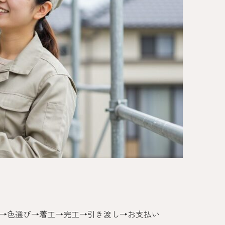
流れ
→色選び→着工→完工→引き渡し→お支払い