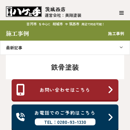
茨城西店
運営会社：美翔塗装
古河市
結城市
筑西市
を中心に
や
周辺で対応可能！
施工事例
施工事例
最新記事
鉄骨塗装
お問い合わせはこちら
お電話でのご予約はこちら
TEL：0280-93-1330